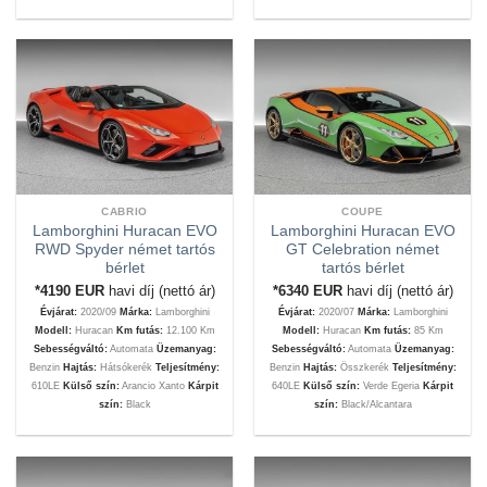
CABRIO
COUPE
Lamborghini Huracan EVO
Lamborghini Huracan EVO
RWD Spyder német tartós
GT Celebration német
bérlet
tartós bérlet
*4190
EUR
havi díj (nettó ár)
*6340
EUR
havi díj (nettó ár)
Évjárat:
2020/09
Márka:
Lamborghini
Évjárat:
2020/07
Márka:
Lamborghini
Modell:
Huracan
Km futás:
12.100 Km
Modell:
Huracan
Km futás:
85 Km
Sebességváltó:
Automata
Üzemanyag:
Sebességváltó:
Automata
Üzemanyag:
Benzin
Hajtás:
Hátsókerék
Teljesítmény:
Benzin
Hajtás:
Összkerék
Teljesítmény:
610LE
Külső szín:
Arancio Xanto
Kárpit
640LE
Külső szín:
Verde Egeria
Kárpit
szín:
Black
szín:
Black/Alcantara