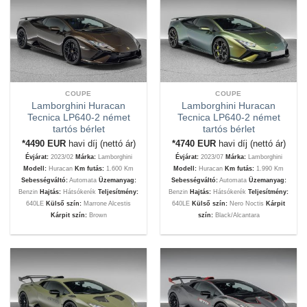
COUPE
COUPE
Lamborghini Huracan
Lamborghini Huracan
Tecnica LP640-2 német
Tecnica LP640-2 német
tartós bérlet
tartós bérlet
*4490
EUR
havi díj (nettó ár)
*4740
EUR
havi díj (nettó ár)
Évjárat:
2023/02
Márka:
Lamborghini
Évjárat:
2023/07
Márka:
Lamborghini
Modell:
Huracan
Km futás:
1.600 Km
Modell:
Huracan
Km futás:
1.990 Km
Sebességváltó:
Automata
Üzemanyag:
Sebességváltó:
Automata
Üzemanyag:
Benzin
Hajtás:
Hátsókerék
Teljesítmény:
Benzin
Hajtás:
Hátsókerék
Teljesítmény:
640LE
Külső szín:
Marrone Alcestis
640LE
Külső szín:
Nero Noctis
Kárpit
Kárpit szín:
Brown
szín:
Black/Alcantara