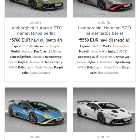
COUPE
COUPE
Lamborghini Huracan STO
Lamborghini Huracan STO
német tartós bérlet
német tartós bérlet
*5760
EUR
havi díj (nettó ár)
*5550
EUR
havi díj (nettó ár)
Évjárat:
2023/07
Márka:
Lamborghini
Évjárat:
2022/02
Márka:
Lamborghini
Modell:
Huracan
Km futás:
3.199 Km
Modell:
Huracan
Km futás:
2.630 Km
Sebességváltó:
Automata
Üzemanyag:
Sebességváltó:
Automata
Üzemanyag:
Benzin
Hajtás:
Hátsókerék
Teljesítmény:
Benzin
Hajtás:
Hátsókerék
Teljesítmény:
640LE
Külső szín:
Verde Turbine
Kárpit
640LE
Külső szín:
Grigio Titans
Kárpit
szín:
Black/Alcantara
szín:
Black/Alcantara
COUPE
COUPE