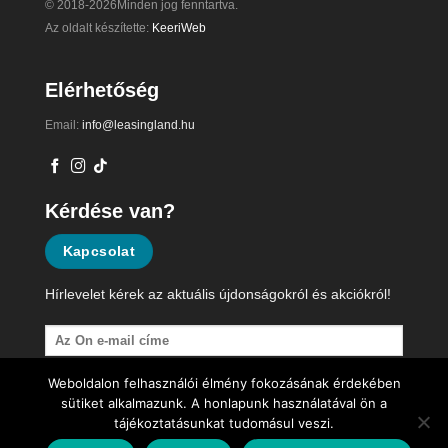
© 2018-2026Minden jog fenntartva.
Az oldalt készítette:
KeeriWeb
Elérhetőség
Email:
info@leasingland.hu
Kérdése van?
Kapcsolat
Hírlevelet kérek az aktuális újdonságokról és akciókról!
Weboldalon felhasználói élmény fokozásának érdekében
sütiket alkalmazunk. A honlapunk használatával ön a
tájékoztatásunkat tudomásul veszi.