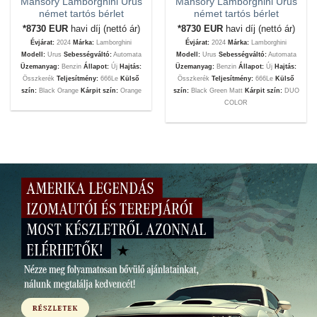
Mansory Lamborghini Urus
Mansory Lamborghini Urus
német tartós bérlet
német tartós bérlet
*8730
EUR
havi díj (nettó ár)
*8730
EUR
havi díj (nettó ár)
Évjárat:
2024
Márka:
Lamborghini
Évjárat:
2024
Márka:
Lamborghini
Modell:
Urus
Sebességváltó:
Automata
Modell:
Urus
Sebességváltó:
Automata
Üzemanyag:
Benzin
Állapot:
Új
Hajtás:
Üzemanyag:
Benzin
Állapot:
Új
Hajtás:
Összkerék
Teljesítmény:
666Le
Külső
Összkerék
Teljesítmény:
666Le
Külső
szín:
Black Orange
Kárpit szín:
Orange
szín:
Black Green Matt
Kárpit szín:
DUO
COLOR