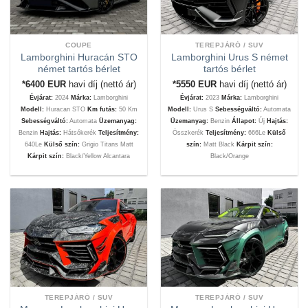
COUPE
TEREPJÁRÓ / SUV
Lamborghini Huracán STO
Lamborghini Urus S német
német tartós bérlet
tartós bérlet
*6400
EUR
havi díj (nettó ár)
*5550
EUR
havi díj (nettó ár)
Évjárat:
2024
Márka:
Lamborghini
Évjárat:
2023
Márka:
Lamborghini
Modell:
Huracan STO
Km futás:
50 Km
Modell:
Urus S
Sebességváltó:
Automata
Sebességváltó:
Automata
Üzemanyag:
Üzemanyag:
Benzin
Állapot:
Új
Hajtás:
Benzin
Hajtás:
Hátsókerék
Teljesítmény:
Összkerék
Teljesítmény:
666Le
Külső
640Le
Külső szín:
Grigio Titans Matt
szín:
Matt Black
Kárpit szín:
Kárpit szín:
Black/Yellow Alcantara
Black/Orange
TEREPJÁRÓ / SUV
TEREPJÁRÓ / SUV