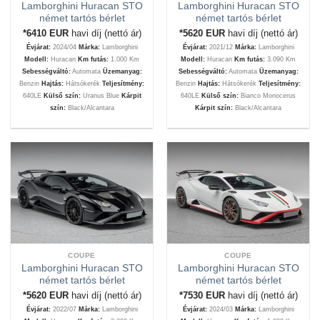
Lamborghini Huracan STO
Lamborghini Huracan STO
német tartós bérlet
német tartós bérlet
*6410
EUR
havi díj (nettó ár)
*5620
EUR
havi díj (nettó ár)
Évjárat:
2024/04
Márka:
Lamborghini
Évjárat:
2021/12
Márka:
Lamborghini
Modell:
Huracan
Km futás:
1.000 Km
Modell:
Huracan
Km futás:
3.090 Km
Sebességváltó:
Automata
Üzemanyag:
Sebességváltó:
Automata
Üzemanyag:
Benzin
Hajtás:
Hátsókerék
Teljesítmény:
Benzin
Hajtás:
Hátsókerék
Teljesítmény:
640LE
Külső szín:
Uranus Blue
Kárpit
640LE
Külső szín:
Bianco Monocerus
szín:
Black/Alcantara
Kárpit szín:
Black/Alcantara
COUPE
COUPE
Lamborghini Huracan STO
Lamborghini Huracan STO
német tartós bérlet
német tartós bérlet
*5620
EUR
havi díj (nettó ár)
*7530
EUR
havi díj (nettó ár)
Évjárat:
2022/07
Márka:
Lamborghini
Évjárat:
2024/03
Márka:
Lamborghini