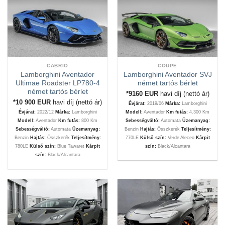
CABRIO
COUPE
Lamborghini Aventador
Lamborghini Aventador SVJ
Ultimae Roadster LP780-4
német tartós bérlet
német tartós bérlet
*9160
EUR
havi díj (nettó ár)
*10 900
EUR
havi díj (nettó ár)
Évjárat:
2019/06
Márka:
Lamborghini
Évjárat:
2022/12
Márka:
Lamborghini
Modell:
Aventador
Km futás:
4.300 Km
Modell:
Aventador
Km futás:
800 Km
Sebességváltó:
Automata
Üzemanyag:
Sebességváltó:
Automata
Üzemanyag:
Benzin
Hajtás:
Összkerék
Teljesítmény:
Benzin
Hajtás:
Összkerék
Teljesítmény:
770LE
Külső szín:
Verde Aleceo
Kárpit
780LE
Külső szín:
Blue Tawaret
Kárpit
szín:
Black/Alcantara
szín:
Black/Alcantara