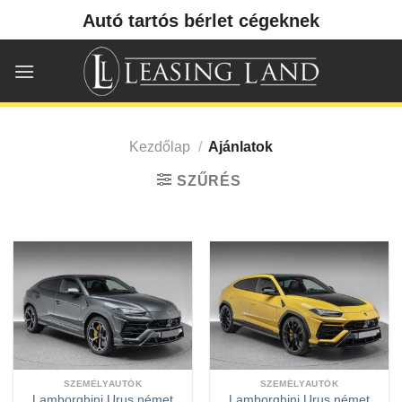
Skip
Autó tartós bérlet cégeknek
to
content
Kezdőlap
/
Ajánlatok
SZŰRÉS
SZEMÉLYAUTÓK
SZEMÉLYAUTÓK
Lamborghini Urus német
Lamborghini Urus német