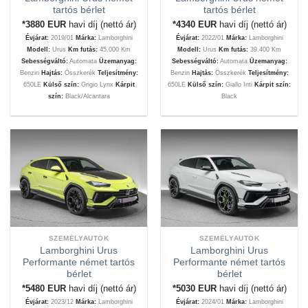
tartós bérlet
tartós bérlet
*3880
EUR
havi díj (nettó ár)
*4340
EUR
havi díj (nettó ár)
Évjárat:
2019/01
Márka:
Lamborghini
Évjárat:
2022/01
Márka:
Lamborghini
Modell:
Urus
Km futás:
45.000 Km
Modell:
Urus
Km futás:
39.400 Km
Sebességváltó:
Automata
Üzemanyag:
Sebességváltó:
Automata
Üzemanyag:
Benzin
Hajtás:
Összkerék
Teljesítmény:
Benzin
Hajtás:
Összkerék
Teljesítmény:
650LE
Külső szín:
Grigio Lynx
Kárpit
650LE
Külső szín:
Giallo Inti
Kárpit szín:
szín:
Black/Alcantara
Black
SZEMÉLYAUTÓK
SZEMÉLYAUTÓK
Lamborghini Urus
Lamborghini Urus
Performante német tartós
Performante német tartós
bérlet
bérlet
*5480
EUR
havi díj (nettó ár)
*5030
EUR
havi díj (nettó ár)
Évjárat:
2023/12
Márka:
Lamborghini
Évjárat:
2024/01
Márka:
Lamborghini