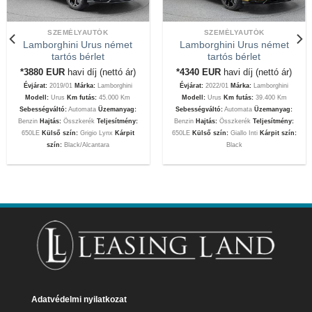
SZEMÉLYAUTÓK
SZEMÉLYAUTÓK
Lamborghini Urus német
Lamborghini Urus német
tartós bérlet
tartós bérlet
*3880
EUR
havi díj (nettó ár)
*4340
EUR
havi díj (nettó ár)
Évjárat:
2019/01
Márka:
Lamborghini
Évjárat:
2022/01
Márka:
Lamborghini
Modell:
Urus
Km futás:
45.000 Km
Modell:
Urus
Km futás:
39.400 Km
Sebességváltó:
Automata
Üzemanyag:
Sebességváltó:
Automata
Üzemanyag:
Benzin
Hajtás:
Összkerék
Teljesítmény:
Benzin
Hajtás:
Összkerék
Teljesítmény:
650LE
Külső szín:
Grigio Lynx
Kárpit
650LE
Külső szín:
Giallo Inti
Kárpit szín:
szín:
Black/Alcantara
Black
Adatvédelmi nyilatkozat