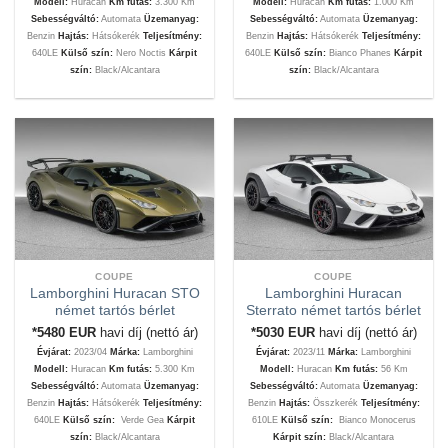
Modell:
Huracan
Km futás:
3.300 Km
Modell:
Huracan
Km futás:
1.000 Km
Sebességváltó:
Automata
Üzemanyag:
Sebességváltó:
Automata
Üzemanyag:
Benzin
Hajtás:
Hátsókerék
Teljesítmény:
Benzin
Hajtás:
Hátsókerék
Teljesítmény:
640LE
Külső szín:
Nero Noctis
Kárpit
640LE
Külső szín:
Bianco Phanes
Kárpit
szín:
Black/Alcantara
szín:
Black/Alcantara
COUPE
COUPE
Lamborghini Huracan STO
Lamborghini Huracan
német tartós bérlet
Sterrato német tartós bérlet
*5480
EUR
havi díj (nettó ár)
*5030
EUR
havi díj (nettó ár)
Évjárat:
2023/04
Márka:
Lamborghini
Évjárat:
2023/11
Márka:
Lamborghini
Modell:
Huracan
Km futás:
5.300 Km
Modell:
Huracan
Km futás:
56 Km
Sebességváltó:
Automata
Üzemanyag:
Sebességváltó:
Automata
Üzemanyag:
Benzin
Hajtás:
Hátsókerék
Teljesítmény:
Benzin
Hajtás:
Összkerék
Teljesítmény:
640LE
Külső szín:
Verde Gea
Kárpit
610LE
Külső szín:
Bianco Monocerus
szín:
Black/Alcantara
Kárpit szín:
Black/Alcantara