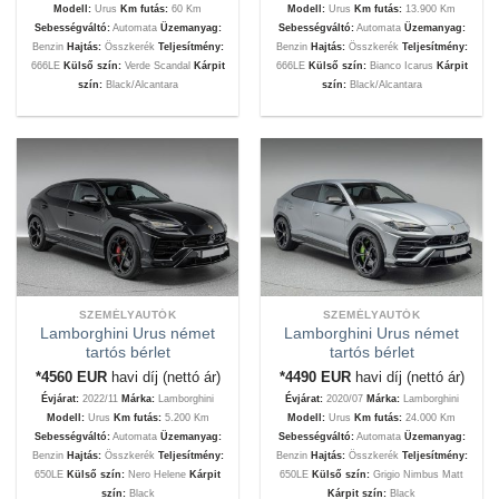
Modell:
Urus
Km futás:
60 Km
Modell:
Urus
Km futás:
13.900 Km
Sebességváltó:
Automata
Üzemanyag:
Sebességváltó:
Automata
Üzemanyag:
Benzin
Hajtás:
Összkerék
Teljesítmény:
Benzin
Hajtás:
Összkerék
Teljesítmény:
666LE
Külső szín:
Verde Scandal
Kárpit
666LE
Külső szín:
Bianco Icarus
Kárpit
szín:
Black/Alcantara
szín:
Black/Alcantara
SZEMÉLYAUTÓK
SZEMÉLYAUTÓK
Lamborghini Urus német
Lamborghini Urus német
tartós bérlet
tartós bérlet
*4560
EUR
havi díj (nettó ár)
*4490
EUR
havi díj (nettó ár)
Évjárat:
2022/11
Márka:
Lamborghini
Évjárat:
2020/07
Márka:
Lamborghini
Modell:
Urus
Km futás:
5.200 Km
Modell:
Urus
Km futás:
24.000 Km
Sebességváltó:
Automata
Üzemanyag:
Sebességváltó:
Automata
Üzemanyag:
Benzin
Hajtás:
Összkerék
Teljesítmény:
Benzin
Hajtás:
Összkerék
Teljesítmény:
650LE
Külső szín:
Nero Helene
Kárpit
650LE
Külső szín:
Grigio Nimbus Matt
szín:
Black
Kárpit szín:
Black