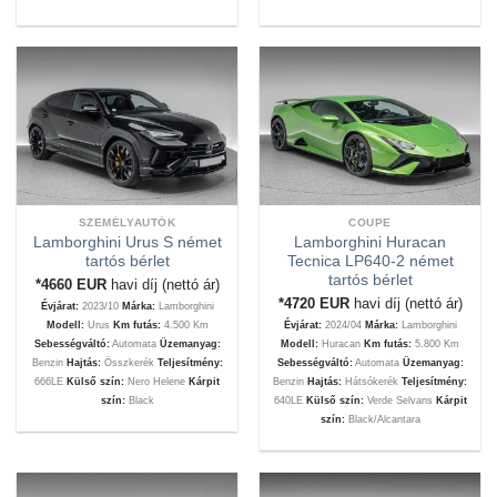
SZEMÉLYAUTÓK
COUPE
Lamborghini Urus S német
Lamborghini Huracan
tartós bérlet
Tecnica LP640-2 német
tartós bérlet
*4660
EUR
havi díj (nettó ár)
*4720
EUR
havi díj (nettó ár)
Évjárat:
2023/10
Márka:
Lamborghini
Modell:
Urus
Km futás:
4.500 Km
Évjárat:
2024/04
Márka:
Lamborghini
Sebességváltó:
Automata
Üzemanyag:
Modell:
Huracan
Km futás:
5.800 Km
Benzin
Hajtás:
Összkerék
Teljesítmény:
Sebességváltó:
Automata
Üzemanyag:
666LE
Külső szín:
Nero Helene
Kárpit
Benzin
Hajtás:
Hátsókerék
Teljesítmény:
szín:
Black
640LE
Külső szín:
Verde Selvans
Kárpit
szín:
Black/Alcantara