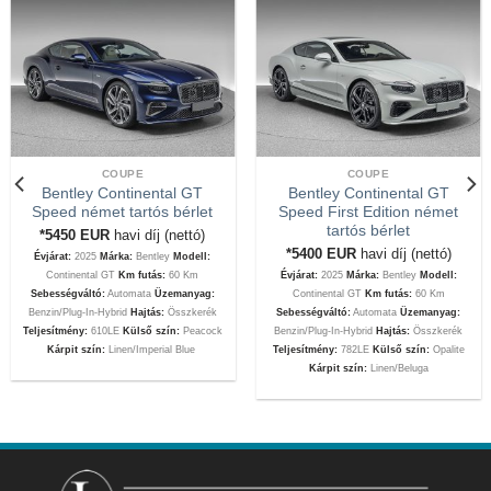
COUPE
COUPE
Bentley Continental GT
Bentley Continental GT
Speed német tartós bérlet
Speed First Edition német
tartós bérlet
*5450
EUR
havi díj (nettó)
*5400
EUR
havi díj (nettó)
Évjárat:
2025
Márka:
Bentley
Modell:
Continental GT
Km futás:
60 Km
Évjárat:
2025
Márka:
Bentley
Modell:
Sebességváltó:
Automata
Üzemanyag:
Continental GT
Km futás:
60 Km
Benzin/Plug-In-Hybrid
Hajtás:
Összkerék
Sebességváltó:
Automata
Üzemanyag:
Teljesítmény:
610LE
Külső szín:
Peacock
Benzin/Plug-In-Hybrid
Hajtás:
Összkerék
Kárpit szín:
Linen/Imperial Blue
Teljesítmény:
782LE
Külső szín:
Opalite
Kárpit szín:
Linen/Beluga