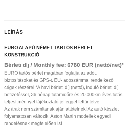
LEÍRÁS
EURO ALAPÚ NÉMET TARTÓS BÉRLET
KONSTRUKCIÓ
Bérleti díj / Monthly fee: 6780 EUR (nettó/net)*
EURO tartós bérlet magában foglalja az adót,
biztosításokat és GPS-t. EU- adószámmal rendelkező
cégek részére! *A havi bérleti díj (nettó), induló bérleti díj
befizetéssel, 36 hónap futamidőre és 20.000km éves futás
teljesítménnyel tájékoztató jelleggel feltüntetve.
Az árak nem számítanak ajánlattételnek! Az autó készlet
folyamatosan változik. Aston Martin modellek egyedi
rendelésnek megfelelően is!