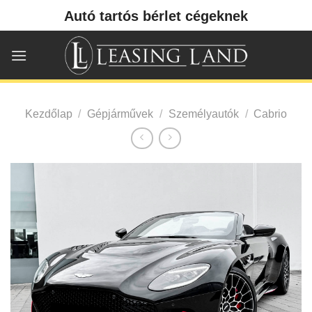
Skip
Autó tartós bérlet cégeknek
to
content
Kezdőlap
/
Gépjárművek
/
Személyautók
/
Cabrio