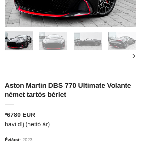
Aston Martin DBS 770 Ultimate Volante
német tartós bérlet
*6780
EUR
havi díj (nettó ár)
Évjárat:
2023