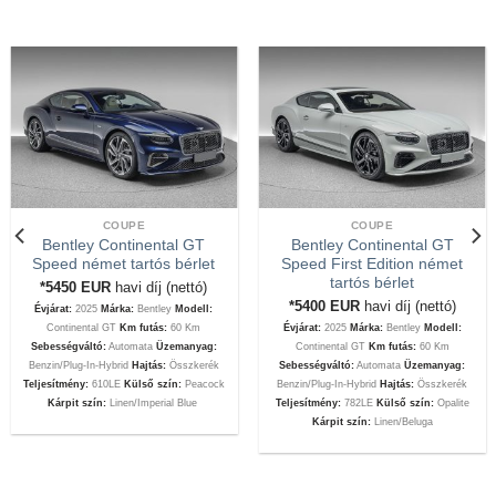
COUPE
COUPE
Bentley Continental GT
Bentley Continental GT
Speed német tartós bérlet
Speed First Edition német
tartós bérlet
*5450
EUR
havi díj (nettó)
*5400
EUR
havi díj (nettó)
Évjárat:
2025
Márka:
Bentley
Modell:
Continental GT
Km futás:
60 Km
Évjárat:
2025
Márka:
Bentley
Modell:
Sebességváltó:
Automata
Üzemanyag:
Continental GT
Km futás:
60 Km
Benzin/Plug-In-Hybrid
Hajtás:
Összkerék
Sebességváltó:
Automata
Üzemanyag:
Teljesítmény:
610LE
Külső szín:
Peacock
Benzin/Plug-In-Hybrid
Hajtás:
Összkerék
Kárpit szín:
Linen/Imperial Blue
Teljesítmény:
782LE
Külső szín:
Opalite
Kárpit szín:
Linen/Beluga