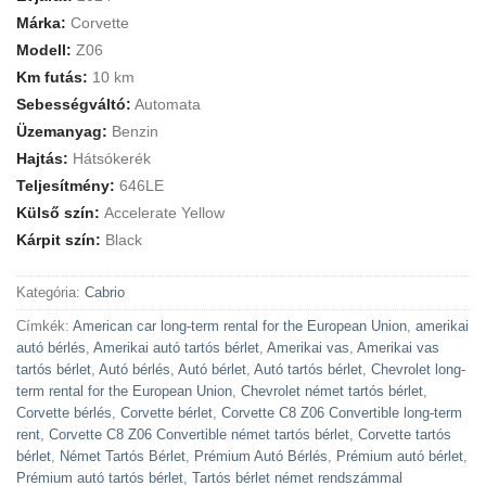
Márka:
Corvette
Modell:
Z06
Km futás:
10 km
Sebességváltó:
Automata
Üzemanyag:
Benzin
Hajtás:
Hátsókerék
Teljesítmény:
646LE
Külső szín:
Accelerate Yellow
Kárpit szín:
Black
Kategória:
Cabrio
Címkék:
American car long-term rental for the European Union
,
amerikai
autó bérlés
,
Amerikai autó tartós bérlet
,
Amerikai vas
,
Amerikai vas
tartós bérlet
,
Autó bérlés
,
Autó bérlet
,
Autó tartós bérlet
,
Chevrolet long-
term rental for the European Union
,
Chevrolet német tartós bérlet
,
Corvette bérlés
,
Corvette bérlet
,
Corvette C8 Z06 Convertible long-term
rent
,
Corvette C8 Z06 Convertible német tartós bérlet
,
Corvette tartós
bérlet
,
Német Tartós Bérlet
,
Prémium Autó Bérlés
,
Prémium autó bérlet
,
Prémium autó tartós bérlet
,
Tartós bérlet német rendszámmal