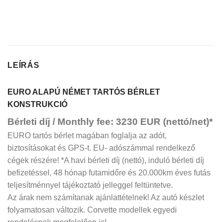
LEÍRÁS
EURO ALAPÚ NÉMET TARTÓS BÉRLET
KONSTRUKCIÓ
Bérleti díj / Monthly fee: 3230 EUR (nettó/net)*
EURO tartós bérlet magában foglalja az adót,
biztosításokat és GPS-t. EU- adószámmal rendelkező
cégek részére! *A havi bérleti díj (nettó), induló bérleti díj
befizetéssel, 48 hónap futamidőre és 20.000km éves futás
teljesítménnyel tájékoztató jelleggel feltüntetve.
Az árak nem számítanak ajánlattételnek! Az autó készlet
folyamatosan változik. Corvette modellek egyedi