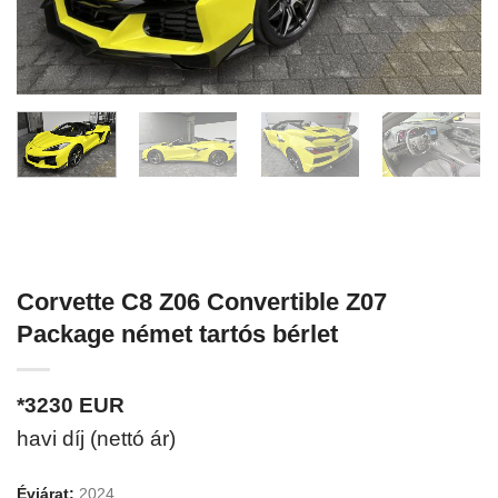
Corvette C8 Z06 Convertible Z07
Package német tartós bérlet
*3230
EUR
havi díj (nettó ár)
Évjárat:
2024