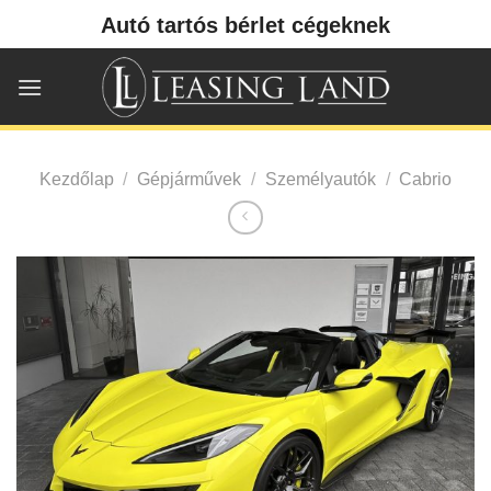
Skip
Autó tartós bérlet cégeknek
to
content
Kezdőlap
/
Gépjárművek
/
Személyautók
/
Cabrio