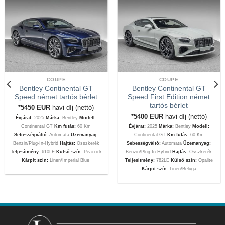
COUPE
COUPE
Bentley Continental GT
Bentley Continental GT
Speed német tartós bérlet
Speed First Edition német
tartós bérlet
*5450
EUR
havi díj (nettó)
*5400
EUR
havi díj (nettó)
Évjárat:
2025
Márka:
Bentley
Modell:
Continental GT
Km futás:
60 Km
Évjárat:
2025
Márka:
Bentley
Modell:
Sebességváltó:
Automata
Üzemanyag:
Continental GT
Km futás:
60 Km
Benzin/Plug-In-Hybrid
Hajtás:
Összkerék
Sebességváltó:
Automata
Üzemanyag:
Teljesítmény:
610LE
Külső szín:
Peacock
Benzin/Plug-In-Hybrid
Hajtás:
Összkerék
Kárpit szín:
Linen/Imperial Blue
Teljesítmény:
782LE
Külső szín:
Opalite
Kárpit szín:
Linen/Beluga