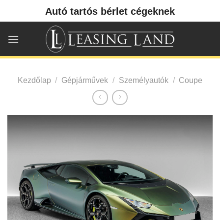
Skip
Autó tartós bérlet cégeknek
to
content
Kezdőlap
/
Gépjárművek
/
Személyautók
/
Coupe