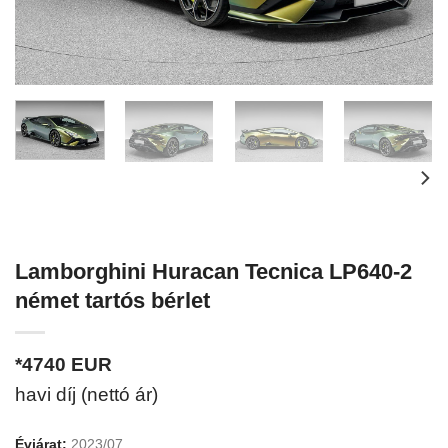
Lamborghini Huracan Tecnica LP640-2
német tartós bérlet
*4740
EUR
havi díj (nettó ár)
Évjárat:
2023/07