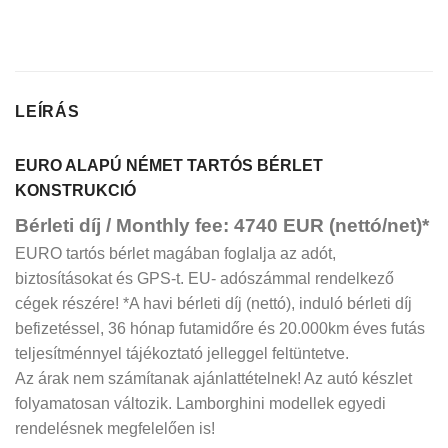
LEÍRÁS
EURO ALAPÚ NÉMET TARTÓS BÉRLET
KONSTRUKCIÓ
Bérleti díj / Monthly fee: 4740 EUR (nettó/net)*
EURO tartós bérlet magában foglalja az adót,
biztosításokat és GPS-t. EU- adószámmal rendelkező
cégek részére! *A havi bérleti díj (nettó), induló bérleti díj
befizetéssel, 36 hónap futamidőre és 20.000km éves futás
teljesítménnyel tájékoztató jelleggel feltüntetve.
Az árak nem számítanak ajánlattételnek! Az autó készlet
folyamatosan változik. Lamborghini modellek egyedi
rendelésnek megfelelően is!