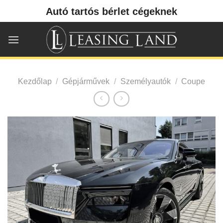
Skip
Autó tartós bérlet cégeknek
to
content
Kezdőlap
/
Gépjárművek
/
Személyautók
/
Coupe