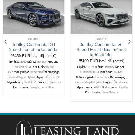
COUPE
COUPE
Bentley Continental GT
Bentley Continental GT
Speed német tartós bérlet
Speed First Edition német
tartós bérlet
*5450
EUR
havi díj (nettó)
*5400
EUR
havi díj (nettó)
Évjárat:
2025
Márka:
Bentley
Modell:
Continental GT
Km futás:
60 Km
Évjárat:
2025
Márka:
Bentley
Modell:
Sebességváltó:
Automata
Üzemanyag:
Continental GT
Km futás:
60 Km
Benzin/Plug-In-Hybrid
Hajtás:
Összkerék
Sebességváltó:
Automata
Üzemanyag:
Teljesítmény:
610LE
Külső szín:
Peacock
Benzin/Plug-In-Hybrid
Hajtás:
Összkerék
Kárpit szín:
Linen/Imperial Blue
Teljesítmény:
782LE
Külső szín:
Opalite
Kárpit szín:
Linen/Beluga