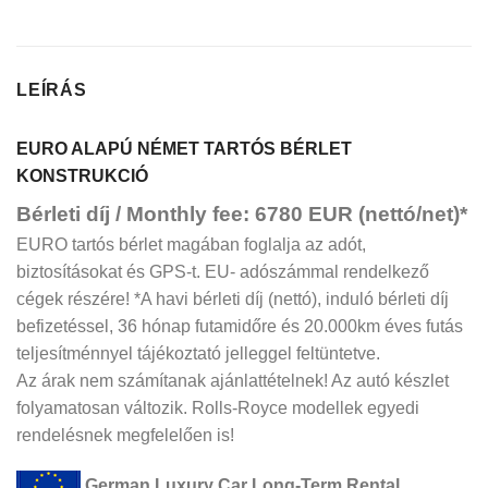
LEÍRÁS
EURO ALAPÚ NÉMET TARTÓS BÉRLET
KONSTRUKCIÓ
Bérleti díj / Monthly fee: 6780 EUR (nettó/net)*
EURO tartós bérlet magában foglalja az adót,
biztosításokat és GPS-t. EU- adószámmal rendelkező
cégek részére! *A havi bérleti díj (nettó), induló bérleti díj
befizetéssel, 36 hónap futamidőre és 20.000km éves futás
teljesítménnyel tájékoztató jelleggel feltüntetve.
Az árak nem számítanak ajánlattételnek! Az autó készlet
folyamatosan változik. Rolls-Royce modellek egyedi
rendelésnek megfelelően is!
German Luxury Car Long-Term Rental