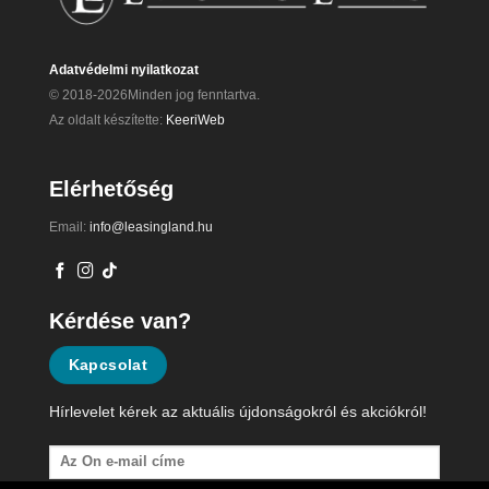
Adatvédelmi nyilatkozat
© 2018-2026Minden jog fenntartva.
Az oldalt készítette:
KeeriWeb
Elérhetőség
Email:
info@leasingland.hu
Kérdése van?
Kapcsolat
Hírlevelet kérek az aktuális újdonságokról és akciókról!