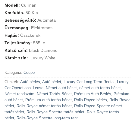
Modell:
Cullinan
Km futás:
50 Km
Sebességváltó:
Automata
Üzemanyag:
Elektromos
Hajtás:
Összkerék
Teljesítmény:
585Le
Külső szín:
Black Diamond
Kárpit szín:
Luxury White
Kategória:
Coupe
Címkék:
Autó bérlés
,
Autó bérlet
,
Luxury Car Long Term Rental
,
Luxury
Car Operational Lease
,
Német autó bérlet
,
német autó tartós bérlet
,
Német rendszám
,
Német Tartós Bérlet
,
Prémium Autó Bérlés
,
Prémium
autó bérlet
,
Prémium autó tartós bérlet
,
Rolls Royce bérlés
,
Rolls Royce
bérlet
,
Rolls Royce német tartós bérlet
,
Rolls Royce Spectre német
tartósbérlet
,
Rolls Royce Spectre tartós bérlet
,
Rolls Royce tartós
bérlet
,
Rolls-Royce Spectre long-term rent