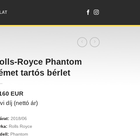
LAT
olls-Royce Phantom
émet tartós bérlet
7160
EUR
vi díj (nettó ár)
árat:
2018/06
rka:
Rolls Royce
ell:
Phantom