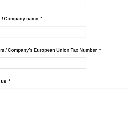
v / Company name
*
ám / Company's European Union Tax Number
*
 us
*