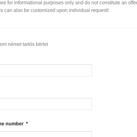
re for informational purposes only and do not constitute an offer.
 can also be customized upon individual request!
m német tartós bérlet
one number
*