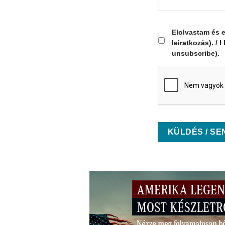
Elolvastam és 
leiratkozás). /
unsubscribe).