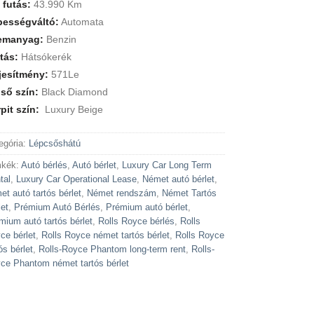
 futás:
43.990 Km
bességváltó:
Automata
emanyag:
Benzin
tás:
Hátsókerék
jesítmény:
571Le
ső szín:
Black Diamond
pit szín:
Luxury Beige
egória:
Lépcsőshátú
kék:
Autó bérlés
,
Autó bérlet
,
Luxury Car Long Term
tal
,
Luxury Car Operational Lease
,
Német autó bérlet
,
et autó tartós bérlet
,
Német rendszám
,
Német Tartós
let
,
Prémium Autó Bérlés
,
Prémium autó bérlet
,
mium autó tartós bérlet
,
Rolls Royce bérlés
,
Rolls
ce bérlet
,
Rolls Royce német tartós bérlet
,
Rolls Royce
ós bérlet
,
Rolls-Royce Phantom long-term rent
,
Rolls-
ce Phantom német tartós bérlet