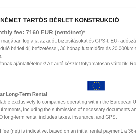
 NÉMET TARTÓS BÉRLET KONSTRUKCIÓ
onthly fee: 7160 EUR (nettó/net)*
 magában foglalja az adót, biztosításokat és GPS-t. EU- adósz
, induló bérleti díj befizetéssel, 36 hónap futamidőre és 20.000km
e.
anak ajánlattételnek! Az autó készlet folyamatosan változik. 
ar Long-Term Rental
ilable exclusively to companies operating within the European 
quirements, including the submission of necessary documents and
long-term rental includes taxes, insurance, and GPS.
 fee (net) is indicative, based on an initial rental payment, a 3