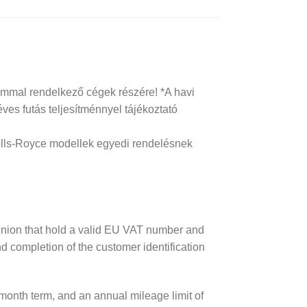
ámmal rendelkező cégek részére! *A havi
 éves futás teljesítménnyel tájékoztató
Rolls-Royce modellek egyedi rendelésnek
Union that hold a valid EU VAT number and
 completion of the customer identification
6-month term, and an annual mileage limit of