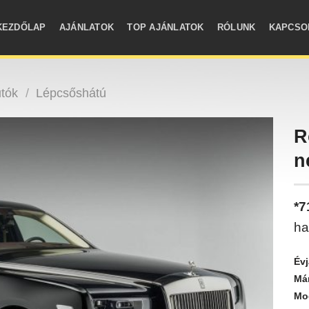
KEZDŐLAP
AJÁNLATOK
TOP AJÁNLATOK
RÓLUNK
KAPCSO
tók
/
Lépcsőshátú
R
n
*
ha
Évj
Má
Mod