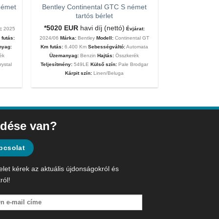
német
Bentley Continental GTC S német
tartós bérlet
*5020
EUR
havi díj (nettó)
:
2025
Évjárat:
futás:
2024/06
Márka:
Bentley
Modell:
Continental GT
nyag:
Km futás:
6.400 Km
Sebességváltó:
Automata
ék
Üzemanyag:
Benzin
Hajtás:
Összkerék
rystal
Teljesítmény:
549LE
Külső szín:
Pale Brodgar
Kárpit szín:
Linen/Beluga
dése van?
pcsolat
elet kérek az aktuális újdonságokról és
ról!