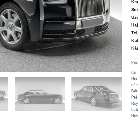
Km
Se
Üz
Haj
Tel
Kül
Kár
Kat
Cím
Ren
ném
Bér
Pré
Roy
tart
Roy