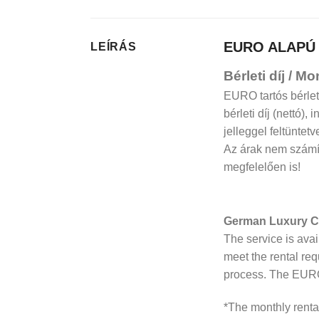
EURO ALAPÚ
LEÍRÁS
Bérleti díj / M
EURO tartós bérlet
bérleti díj (nettó)
jelleggel feltüntetv
Az árak nem számít
megfelelően is!
German Luxury C
The service is ava
meet the rental re
process. The EURO 
*The monthly rental