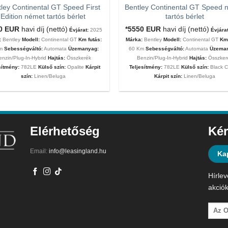
ley Continental GT Speed First
Bentley Continental GT Speed 
Edition német tartós bérlet
tartós bérlet
00
EUR
havi díj (nettó)
*5550
EUR
havi díj (nettó)
Évjárat:
2025
Évjárat
:
Bentley
Modell:
Continental GT
Km futás:
Márka:
Bentley
Modell:
Continental GT
Km 
Km
Sebességváltó:
Automata
Üzemanyag:
60 Km
Sebességváltó:
Automata
Üzema
enzin/Plug-In-Hybrid
Hajtás:
Összkerék
Benzin/Plug-In-Hybrid
Hajtás:
Összker
sítmény:
782LE
Külső szín:
Opalite
Kárpit
Teljesítmény:
782LE
Külső szín:
Black C
szín:
Linen/Beluga
Kárpit szín:
Linen/Beluga
Elérhetőség
Kér
Email:
info@leasingland.hu
Ka
Hírlev
akciók