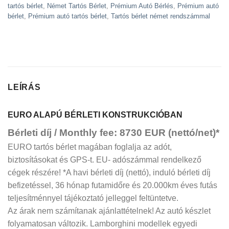
tartós bérlet
,
Német Tartós Bérlet
,
Prémium Autó Bérlés
,
Prémium autó
bérlet
,
Prémium autó tartós bérlet
,
Tartós bérlet német rendszámmal
LEÍRÁS
EURO ALAPÚ BÉRLETI KONSTRUKCIÓBAN
Bérleti díj / Monthly fee: 8730 EUR (nettó/net)*
EURO tartós bérlet magában foglalja az adót,
biztosításokat és GPS-t. EU- adószámmal rendelkező
cégek részére! *A havi bérleti díj (nettó), induló bérleti díj
befizetéssel, 36 hónap futamidőre és 20.000km éves futás
teljesítménnyel tájékoztató jelleggel feltüntetve.
Az árak nem számítanak ajánlattételnek! Az autó készlet
folyamatosan változik. Lamborghini modellek egyedi