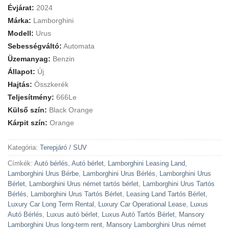
Évjárat:
2024
Márka:
Lamborghini
Modell:
Urus
Sebességváltó:
Automata
Üzemanyag:
Benzin
Állapot:
Új
Hajtás:
Összkerék
Teljesítmény:
666Le
Külső szín:
Black Orange
Kárpit szín:
Orange
Kategória:
Terepjáró / SUV
Címkék:
Autó bérlés
,
Autó bérlet
,
Lamborghini Leasing Land
,
Lamborghini Urus Bérbe
,
Lamborghini Urus Bérlés
,
Lamborghini Urus
Bérlet
,
Lamborghini Urus német tartós bérlet
,
Lamborghini Urus Tartós
Bérlés
,
Lamborghini Urus Tartós Bérlet
,
Leasing Land Tartós Bérlet
,
Luxury Car Long Term Rental
,
Luxury Car Operational Lease
,
Luxus
Autó Bérlés
,
Luxus autó bérlet
,
Luxus Autó Tartós Bérlet
,
Mansory
Lamborghini Urus long-term rent
,
Mansory Lamborghini Urus német