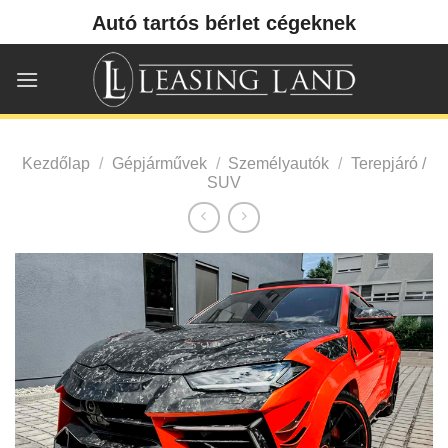
Skip
Autó tartós bérlet cégeknek
to
content
Kezdőlap
/
Gépjárművek
/
Személyautók
/
Terepjáró /
SUV