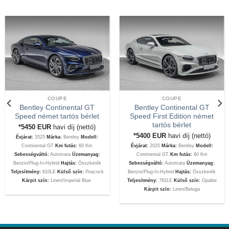
COUPE
COUPE
Bentley Continental GT
Bentley Continental GT
Speed német tartós bérlet
Speed First Edition német
tartós bérlet
*5450
EUR
havi díj (nettó)
*5400
EUR
havi díj (nettó)
Évjárat:
2025
Márka:
Bentley
Modell:
Continental GT
Km futás:
60 Km
Évjárat:
2025
Márka:
Bentley
Modell:
Sebességváltó:
Automata
Üzemanyag:
Continental GT
Km futás:
60 Km
Benzin/Plug-In-Hybrid
Hajtás:
Összkerék
Sebességváltó:
Automata
Üzemanyag:
Teljesítmény:
610LE
Külső szín:
Peacock
Benzin/Plug-In-Hybrid
Hajtás:
Összkerék
Kárpit szín:
Linen/Imperial Blue
Teljesítmény:
782LE
Külső szín:
Opalite
Kárpit szín:
Linen/Beluga