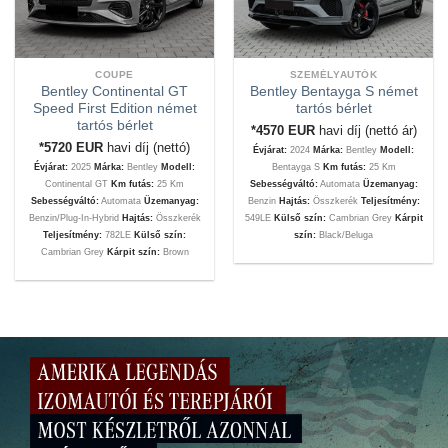
COUPE
SZEMÉLYAUTÓK
Bentley Continental GT
Bentley Bentayga S német
Speed First Edition német
tartós bérlet
tartós bérlet
*4570
EUR
havi díj (nettó ár)
*5720
EUR
havi díj (nettó)
Évjárat:
2024
Márka:
Bentley
Modell:
Évjárat:
2025
Márka:
Bentley
Modell:
Bentayga S
Km futás:
25 Km
Continental GT
Km futás:
25 Km
Sebességváltó:
Automata
Üzemanyag:
Sebességváltó:
Automata
Üzemanyag:
Benzin
Hajtás:
Összkerék
Teljesítmény:
Benzin/Plug-In-Hybrid
Hajtás:
Összkerék
549LE
Külső szín:
Cambrian Grey
Kárpit
Teljesítmény:
782LE
Külső szín:
szín:
Black/Beluga
Cambrian Grey
Kárpit szín:
Brown