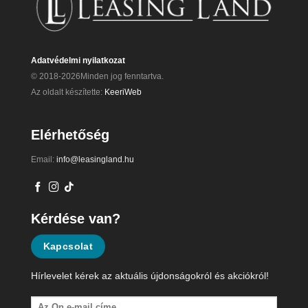
Adatvédelmi nyilatkozat
© 2018-2026Minden jog fenntartva.
Az oldalt készítette:
KeeriWeb
Elérhetőség
Email:
info@leasingland.hu
Kérdése van?
Kapcsolat
Hírlevelet kérek az aktuális újdonságokról és akciókról!