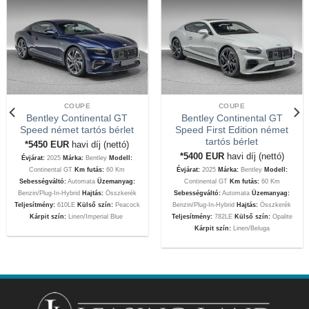
COUPE
COUPE
Bentley Continental GT
Bentley Continental GT
Speed német tartós bérlet
Speed First Edition német
tartós bérlet
*5450
EUR
havi díj (nettó)
*5400
EUR
havi díj (nettó)
Évjárat:
2025
Márka:
Bentley
Modell:
Continental GT
Km futás:
60 Km
Évjárat:
2025
Márka:
Bentley
Modell:
Sebességváltó:
Automata
Üzemanyag:
Continental GT
Km futás:
60 Km
Benzin/Plug-In-Hybrid
Hajtás:
Összkerék
Sebességváltó:
Automata
Üzemanyag:
Teljesítmény:
610LE
Külső szín:
Peacock
Benzin/Plug-In-Hybrid
Hajtás:
Összkerék
Kárpit szín:
Linen/Imperial Blue
Teljesítmény:
782LE
Külső szín:
Opalite
Kárpit szín:
Linen/Beluga