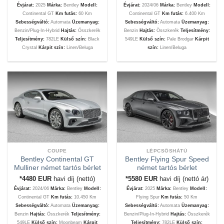
Évjárat:
2025
Márka:
Bentley
Modell:
Évjárat:
2024/06
Márka:
Bentley
Modell:
Continental GT
Km futás:
60 Km
Continental GT
Km futás:
6.400 Km
Sebességváltó:
Automata
Üzemanyag:
Sebességváltó:
Automata
Üzemanyag:
Benzin/Plug-In-Hybrid
Hajtás:
Összkerék
Benzin
Hajtás:
Összkerék
Teljesítmény:
Teljesítmény:
782LE
Külső szín:
Black
549LE
Külső szín:
Pale Brodgar
Kárpit
Crystal
Kárpit szín:
Linen/Beluga
szín:
Linen/Beluga
COUPE
LÉPCSŐSHÁTÚ
Bentley Continental GT
Bentley Flying Spur Speed
Mulliner német tartós bérlet
német tartós bérlet
*4480
EUR
havi díj (nettó)
*5580
EUR
havi díj (nettó ár)
Évjárat:
2024/06
Márka:
Bentley
Modell:
Évjárat:
2025
Márka:
Bentley
Modell:
Continental GT
Km futás:
10.450 Km
Flying Spur
Km futás:
50 Km
Sebességváltó:
Automata
Üzemanyag:
Sebességváltó:
Automata
Üzemanyag:
Benzin
Hajtás:
Összkerék
Teljesítmény:
Benzin/Plug-In-Hybrid
Hajtás:
Összkerék
549LE
Külső szín:
Moonbeam
Kárpit
Teljesítmény:
782LE
Külső szín: