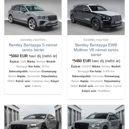
SZEMÉLYAUTÓK
SZEMÉLYAUTÓK
Bentley Bentayga S német
Bentley Bentayga EWB
tartós bérlet
Mulliner V8 német tartós
bérlet
*5060
EUR
havi díj (nettó ár)
*5480
EUR
havi díj (nettó ár)
Évjárat:
2025
Márka:
Bentley
Modell:
Bentayga
Km futás:
60 Km
Évjárat:
2024/03
Márka:
Bentley
Modell:
Sebességváltó:
Automata
Üzemanyag:
Bentayga
Km futás:
8.400 Km
Benzin
Hajtás:
Összkerék
Teljesítmény:
Sebességváltó:
Automata
Üzemanyag:
549LE
Külső szín:
Cambrian Grey
Kárpit
Benzin
Hajtás:
Összkerék
Teljesítmény:
szín:
Celeste
549LE
Külső szín:
Ice over Black Crystal
Kárpit szín:
Red/Black