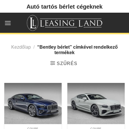
Skip
Autó tartós bérlet cégeknek
to
content
Kezdőlap
/
“Bentley bérlet” címkével rendelkező
termékek
SZŰRÉS
COUPE
COUPE