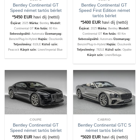
Bentley Continental GT
Bentley Continental GT
Speed német tartós bérlet
Speed First Edition német
tartós bérlet
*5450
EUR
havi díj (nettó)
*5400
EUR
havi díj (nettó)
Évjárat:
2025
Márka:
Bentley
Modell:
Continental GT
Km futás:
60 Km
Évjárat:
2025
Márka:
Bentley
Modell:
Sebességváltó:
Automata
Üzemanyag:
Continental GT
Km futás:
60 Km
Benzin/Plug-In-Hybrid
Hajtás:
Összkerék
Sebességváltó:
Automata
Üzemanyag:
Teljesítmény:
610LE
Külső szín:
Benzin/Plug-In-Hybrid
Hajtás:
Összkerék
Peacock
Kárpit szín:
Linen/Imperial Blue
Teljesítmény:
782LE
Külső szín:
Opalite
Kárpit szín:
Linen/Beluga
COUPE
CABRIO
Bentley Continental GT
Bentley Continental GTC S
Speed német tartós bérlet
német tartós bérlet
*5550
EUR
havi díj (nettó)
*5020
EUR
havi díj (nettó)