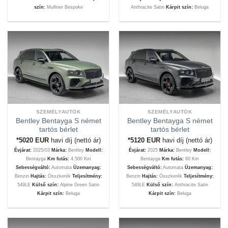
szín:
Mulliner Bespoke
Anthracite Satin
Kárpit szín:
Beluga
SZEMÉLYAUTÓK
SZEMÉLYAUTÓK
Bentley Bentayga S német
Bentley Bentayga S német
tartós bérlet
tartós bérlet
*5020
EUR
havi díj (nettó ár)
*5120
EUR
havi díj (nettó ár)
Évjárat:
2025/03
Márka:
Bentley
Modell:
Évjárat:
2025
Márka:
Bentley
Modell:
Bentayga
Km futás:
4.500 Km
Bentayga
Km futás:
60 Km
Sebességváltó:
Automata
Üzemanyag:
Sebességváltó:
Automata
Üzemanyag:
Benzin
Hajtás:
Összkerék
Teljesítmény:
Benzin
Hajtás:
Összkerék
Teljesítmény:
549LE
Külső szín:
Alpine Green Satin
549LE
Külső szín:
Anthracite Satin
Kárpit szín:
Beluga
Kárpit szín:
Beluga