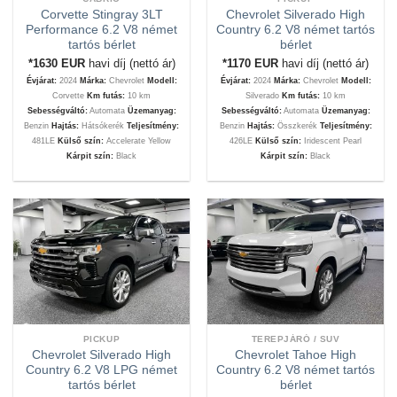
Corvette Stingray 3LT
Chevrolet Silverado High
Performance 6.2 V8 német
Country 6.2 V8 német tartós
tartós bérlet
bérlet
*1630
EUR
havi díj (nettó ár)
*1170
EUR
havi díj (nettó ár)
Évjárat:
2024
Márka:
Chevrolet
Modell:
Évjárat:
2024
Márka:
Chevrolet
Modell:
Corvette
Km futás:
10 km
Silverado
Km futás:
10 km
Sebességváltó:
Automata
Üzemanyag:
Sebességváltó:
Automata
Üzemanyag:
Benzin
Hajtás:
Hátsókerék
Teljesítmény:
Benzin
Hajtás:
Összkerék
Teljesítmény:
481LE
Külső szín:
Accelerate Yellow
426LE
Külső szín:
Iridescent Pearl
Kárpit szín:
Black
Kárpit szín:
Black
PICKUP
TEREPJÁRÓ / SUV
Chevrolet Silverado High
Chevrolet Tahoe High
Country 6.2 V8 LPG német
Country 6.2 V8 német tartós
tartós bérlet
bérlet