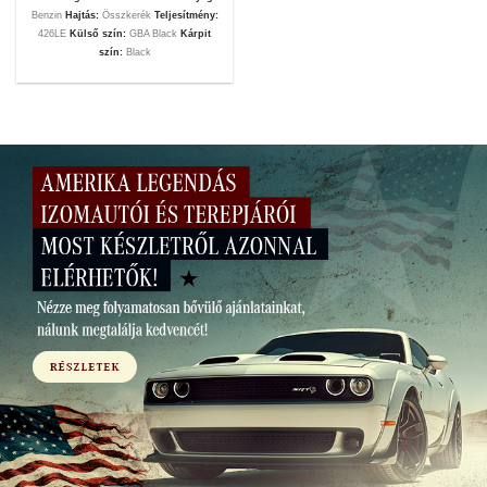
Benzin
Hajtás:
Összkerék
Teljesítmény:
426LE
Külső szín:
GBA Black
Kárpit
szín:
Black