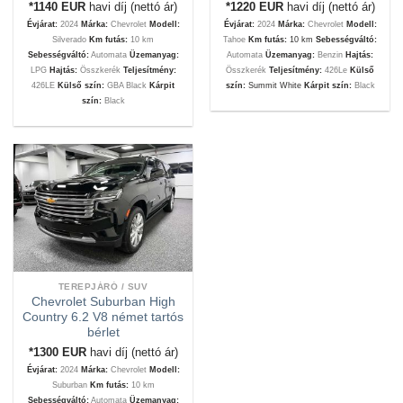
*1140
EUR
havi díj (nettó ár)
*1220
EUR
havi díj (nettó ár)
Évjárat:
2024
Márka:
Chevrolet
Modell:
Évjárat:
2024
Márka:
Chevrolet
Modell:
Silverado
Km futás:
10 km
Tahoe
Km futás:
10 km
Sebességváltó:
Sebességváltó:
Automata
Üzemanyag:
Automata
Üzemanyag:
Benzin
Hajtás:
LPG
Hajtás:
Összkerék
Teljesítmény:
Összkerék
Teljesítmény:
426Le
Külső
426LE
Külső szín:
GBA Black
Kárpit
szín:
Summit White
Kárpit szín:
Black
szín:
Black
TEREPJÁRÓ / SUV
Chevrolet Suburban High
Country 6.2 V8 német tartós
bérlet
*1300
EUR
havi díj (nettó ár)
Évjárat:
2024
Márka:
Chevrolet
Modell:
Suburban
Km futás:
10 km
Sebességváltó:
Automata
Üzemanyag: