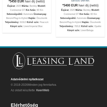
tartós bérlet
*5450
EUR
havi díj (nettó)
*5400
EUR
havi díj (nettó)
Évjárat:
2025
Márka:
Bentley
Modell:
Continental GT
Km futás:
60 Km
Évjárat:
2025
Márka:
Bentley
Modell:
Sebességváltó:
Automata
Üzemanyag:
Continental GT
Km futás:
60 Km
Benzin/Plug-In-Hybrid
Hajtás:
Összkerék
Sebességváltó:
Automata
Üzemanyag:
Teljesítmény:
610LE
Külső szín:
Peacock
Benzin/Plug-In-Hybrid
Hajtás:
Összkerék
Kárpit szín:
Linen/Imperial Blue
Teljesítmény:
782LE
Külső szín:
Opalite
Kárpit szín:
Linen/Beluga
Adatvédelmi nyilatkozat
© 2018-2026Minden jog fenntartva.
Az oldalt készítette:
KeeriWeb
Elérhetőség