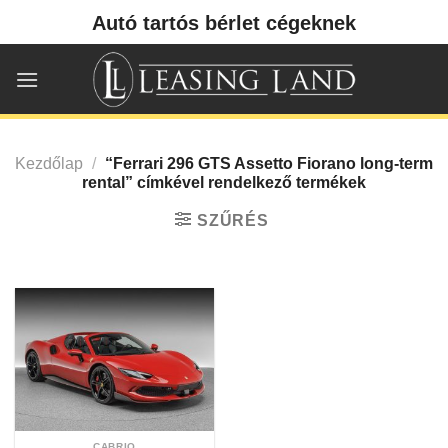
Skip
Autó tartós bérlet cégeknek
to
content
Kezdőlap
/
“Ferrari 296 GTS Assetto Fiorano long-term
rental” címkével rendelkező termékek
SZŰRÉS
CABRIO