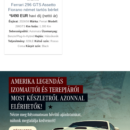
Ferrari 296 GTS Assetto
Fiorano német tartós bérlet
*6490
EUR
havi díj (nettó ár)
Évjárat:
2024/04
Márka:
Ferrari
Modell:
296GTS
Km futás:
1.300 Km
Sebességváltó:
Automata
Üzemanyag:
Benzin/Plug-In-Hybrid
Hajtás:
Hátsókerék
Teljesítmény:
829LE
Külső szín:
Rosso
Corsa
Kárpit szín:
Black