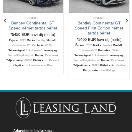
COUPE
COUPE
Bentley Continental GT
Bentley Continental GT
Speed német tartós bérlet
Speed First Edition német
tartós bérlet
*5450
EUR
havi díj (nettó)
*5400
EUR
havi díj (nettó)
Évjárat:
2025
Márka:
Bentley
Modell:
Continental GT
Km futás:
60 Km
Évjárat:
2025
Márka:
Bentley
Modell:
Sebességváltó:
Automata
Üzemanyag:
Continental GT
Km futás:
60 Km
Benzin/Plug-In-Hybrid
Hajtás:
Összkerék
Sebességváltó:
Automata
Üzemanyag:
Teljesítmény:
610LE
Külső szín:
Peacock
Benzin/Plug-In-Hybrid
Hajtás:
Összkerék
Kárpit szín:
Linen/Imperial Blue
Teljesítmény:
782LE
Külső szín:
Opalite
Kárpit szín:
Linen/Beluga
Adatvédelmi nyilatkozat