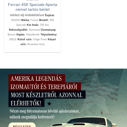
Ferrari 458 Speciale Aperta
német tartós bérlet
bérleti díj érdeklődésre
Évjárat:
2018/03
Márka:
Ferrari
Modell:
458
Speciale
Km futás:
250 Km
Sebességváltó:
Automata
Üzemanyag:
Benzin
Hajtás:
Hátsókerék
Teljesítmény:
605LE
Külső szín:
Grigio Ferro
Kárpit
szín:
Alcantara Grey