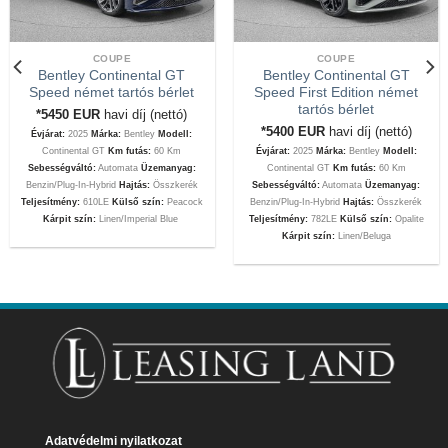
COUPE
COUPE
Bentley Continental GT
Bentley Continental GT
Speed német tartós bérlet
Speed First Edition német
tartós bérlet
*5450
EUR
havi díj (nettó)
*5400
EUR
havi díj (nettó)
Évjárat:
2025
Márka:
Bentley
Modell:
Continental GT
Km futás:
60 Km
Évjárat:
2025
Márka:
Bentley
Modell:
Sebességváltó:
Automata
Üzemanyag:
Continental GT
Km futás:
60 Km
Benzin/Plug-In-Hybrid
Hajtás:
Összkerék
Sebességváltó:
Automata
Üzemanyag:
Teljesítmény:
610LE
Külső szín:
Peacock
Benzin/Plug-In-Hybrid
Hajtás:
Összkerék
Kárpit szín:
Linen/Imperial Blue
Teljesítmény:
782LE
Külső szín:
Opalite
Kárpit szín:
Linen/Beluga
Adatvédelmi nyilatkozat