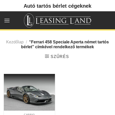
Skip
Autó tartós bérlet cégeknek
to
content
Kezdőlap
/
“Ferrari 458 Speciale Aperta német tartós
bérlet” címkével rendelkező termékek
SZŰRÉS
CABRIO