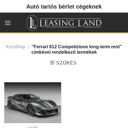
Skip
Autó tartós bérlet cégeknek
to
content
Kezdőlap
/
“Ferrari 812 Competizione long-term rent”
címkével rendelkező termékek
SZŰRÉS
COUPE