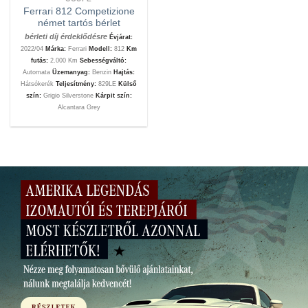
Ferrari 812 Competizione
német tartós bérlet
bérleti díj érdeklődésre
Évjárat:
2022/04
Márka:
Ferrari
Modell:
812
Km
futás:
2.000 Km
Sebességváltó:
Automata
Üzemanyag:
Benzin
Hajtás:
Hátsókerék
Teljesítmény:
829LE
Külső
szín:
Grigio Silverstone
Kárpit szín:
Alcantara Grey