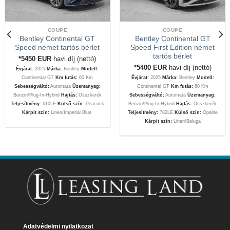
COUPE
COUPE
Bentley Continental GT
Bentley Continental GT
Speed német tartós bérlet
Speed First Edition német
tartós bérlet
*5450
EUR
havi díj (nettó)
*5400
EUR
havi díj (nettó)
Évjárat:
2025
Márka:
Bentley
Modell:
Continental GT
Km futás:
60 Km
Évjárat:
2025
Márka:
Bentley
Modell:
Sebességváltó:
Automata
Üzemanyag:
Continental GT
Km futás:
60 Km
Benzin/Plug-In-Hybrid
Hajtás:
Összkerék
Sebességváltó:
Automata
Üzemanyag:
Teljesítmény:
610LE
Külső szín:
Peacock
Benzin/Plug-In-Hybrid
Hajtás:
Összkerék
Kárpit szín:
Linen/Imperial Blue
Teljesítmény:
782LE
Külső szín:
Opalite
Kárpit szín:
Linen/Beluga
Adatvédelmi nyilatkozat