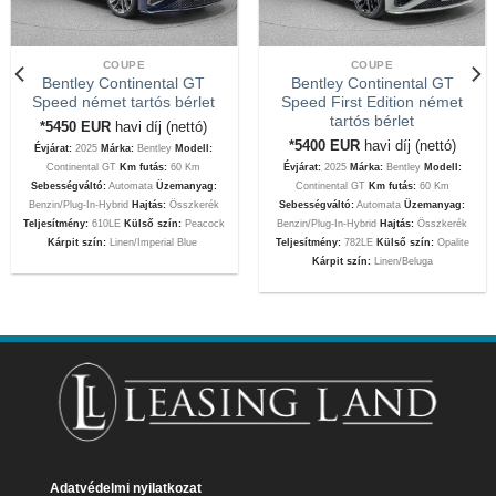
COUPE
COUPE
Bentley Continental GT
Bentley Continental GT
Speed német tartós bérlet
Speed First Edition német
tartós bérlet
*5450
EUR
havi díj (nettó)
*5400
EUR
havi díj (nettó)
Évjárat:
2025
Márka:
Bentley
Modell:
Continental GT
Km futás:
60 Km
Évjárat:
2025
Márka:
Bentley
Modell:
Sebességváltó:
Automata
Üzemanyag:
Continental GT
Km futás:
60 Km
Benzin/Plug-In-Hybrid
Hajtás:
Összkerék
Sebességváltó:
Automata
Üzemanyag:
Teljesítmény:
610LE
Külső szín:
Peacock
Benzin/Plug-In-Hybrid
Hajtás:
Összkerék
Kárpit szín:
Linen/Imperial Blue
Teljesítmény:
782LE
Külső szín:
Opalite
Kárpit szín:
Linen/Beluga
Adatvédelmi nyilatkozat