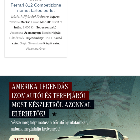
Ferrari 812 Competizione
német tartós bérlet
bérleti díj érdeklődésre
Évjárat:
2022/04
Márka:
Ferrari
Modell:
812
Km
futás:
2.000 Km
Sebességváltó:
Automata
Üzemanyag:
Benzin
Hajtás:
Hátsókerék
Teljesítmény:
829LE
Külső
szín:
Grigio Silverstone
Kárpit szín:
Alcantara Grey