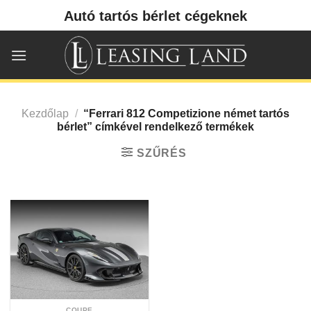
Skip
Autó tartós bérlet cégeknek
to
content
Kezdőlap
/
“Ferrari 812 Competizione német tartós
bérlet” címkével rendelkező termékek
SZŰRÉS
COUPE