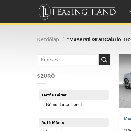
Skip
to
content
Kezdőlap
/
“Maserati GranCabrio Tro
Keresés
a
következőre:
SZÜRŐ
Tartós Bérlet
Német tartós bérlet
Mas
Autó Márka
*3