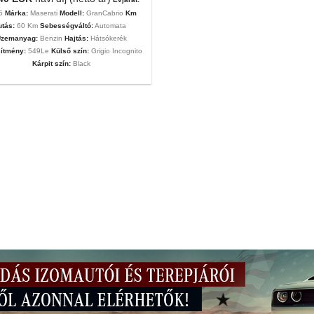
25
Márka:
Maserati
Modell:
GranCabrio
Km
utás:
60 Km
Sebességváltó:
Automata
zemanyag:
Benzin
Hajtás:
Hátsókerék
sítmény:
549Le
Külső szín:
Grigio Incognito
Kárpit szín:
Black