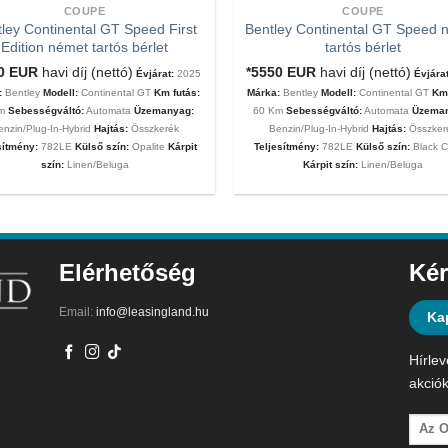
COUPE
COUPE
ley Continental GT Speed First
Bentley Continental GT Speed 
Edition német tartós bérlet
tartós bérlet
00
EUR
havi díj (nettó)
*5550
EUR
havi díj (nettó)
Évjárat:
2025
Évjárat
:
Bentley
Modell:
Continental GT
Km futás:
Márka:
Bentley
Modell:
Continental GT
Km 
Km
Sebességváltó:
Automata
Üzemanyag:
60 Km
Sebességváltó:
Automata
Üzema
enzin/Plug-In-Hybrid
Hajtás:
Összkerék
Benzin/Plug-In-Hybrid
Hajtás:
Összker
sítmény:
782LE
Külső szín:
Opalite
Kárpit
Teljesítmény:
782LE
Külső szín:
Black C
szín:
Linen/Beluga
Kárpit szín:
Linen/Beluga
Elérhetőség
Kér
Email:
info@leasingland.hu
Ka
Hírlev
akciók