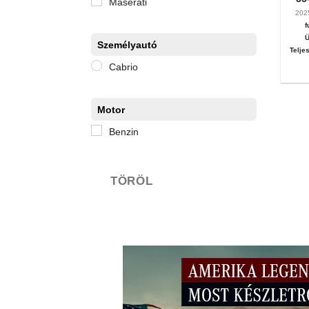
Maserati
20
f
Ü
Személyautó
Telje
Cabrio
Motor
Benzin
TÖRÖL