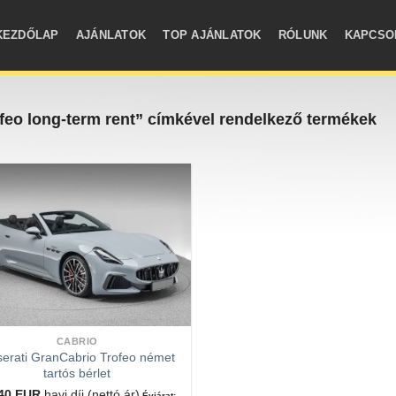
KEZDŐLAP
AJÁNLATOK
TOP AJÁNLATOK
RÓLUNK
KAPCSO
feo long-term rent” címkével rendelkező termékek
CABRIO
erati GranCabrio Trofeo német
tartós bérlet
540
EUR
havi díj (nettó ár)
Évjárat: