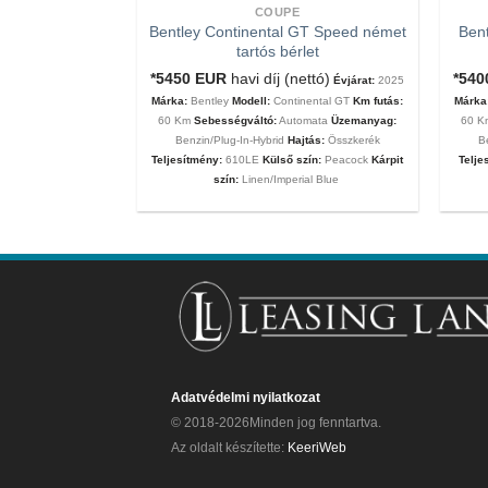
COUPE
Bentley Continental GT Speed német
Bent
tartós bérlet
tartós bérlet
nettó ár)
Évjárat:
*5450
EUR
havi díj (nettó)
*54
Évjárat:
2025
MC20
Km futás:
60
Márka:
Bentley
Modell:
Continental GT
Km futás:
Márka
ata
Üzemanyag:
60 Km
Sebességváltó:
Automata
Üzemanyag:
60 
eljesítmény:
630Le
Benzin/Plug-In-Hybrid
Hajtás:
Összkerék
B
 Matt
Kárpit szín:
Teljesítmény:
610LE
Külső szín:
Peacock
Kárpit
Telje
szín:
Linen/Imperial Blue
Adatvédelmi nyilatkozat
© 2018-2026Minden jog fenntartva.
Az oldalt készítette:
KeeriWeb