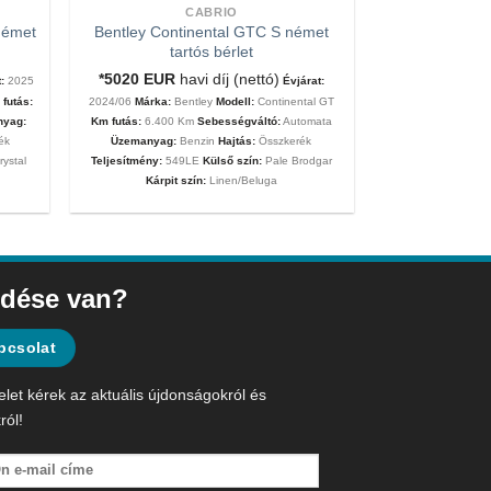
CABRIO
német
Bentley Continental GTC S német
tartós bérlet
*5020
EUR
havi díj (nettó)
:
2025
Évjárat:
futás:
2024/06
Márka:
Bentley
Modell:
Continental GT
nyag:
Km futás:
6.400 Km
Sebességváltó:
Automata
ék
Üzemanyag:
Benzin
Hajtás:
Összkerék
rystal
Teljesítmény:
549LE
Külső szín:
Pale Brodgar
Kárpit szín:
Linen/Beluga
dése van?
pcsolat
elet kérek az aktuális újdonságokról és
ról!