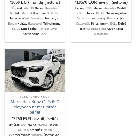
*2850
EUR
havi díj (nettó ár)
*10570
EUR
havi díj (nettó ár)
Évjárat:
2021/10
Márka:
Mercedes
Évjárat:
2024
Márka:
Mercedes
Modell:
Modell:
AMG GT
Km futás:
9.500 Km
G63
Km futás:
100 Km
Sebességváltó:
Sebességváltó:
Automata
Üzemanyag:
Automata
Üzemanyag:
Benzin
Hajtás:
Benzin
Hajtás:
Hátsókerék
Teljesítmény:
Összkerék
Teljesítmény:
799Le
Külső
557LE
Külső szín:
HighTech Silver
szín:
Obsidian Black
Kárpit szín:
Kárpit szín:
Black
Manufaktur
TEREPJÁRÓ / SUV
Mercedes-Benz GLS 600
Maybach német tartós
bérlet
*3250
EUR
havi díj (nettó)
Évjárat:
2024
Márka:
Maybach
Modell:
GLS 600
Km futás:
50 Km
Sebességváltó:
Automata
Üzemanyag: