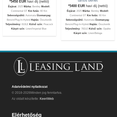
tartós bérlet
*5450
EUR
havi díj (nettó)
*5400
EUR
havi díj (nettó)
Évjárat:
2025
Márka:
Bentley
Modell:
Continental GT
Km futás:
60 Km
Évjárat:
2025
Márka:
Bentley
Modell:
Sebességváltó:
Automata
Üzemanyag:
Continental GT
Km futás:
60 Km
Benzin/Plug-In-Hybrid
Hajtás:
Összkerék
Sebességváltó:
Automata
Üzemanyag:
Teljesítmény:
610LE
Külső szín:
Peacock
Benzin/Plug-In-Hybrid
Hajtás:
Összkerék
Kárpit szín:
Linen/Imperial Blue
Teljesítmény:
782LE
Külső szín:
Opalite
Kárpit szín:
Linen/Beluga
Adatvédelmi nyilatkozat
© 2018-2026Minden jog fenntartva.
Az oldalt készítette:
KeeriWeb
Elérhetőség