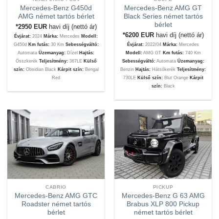
Mercedes-Benz G450d
Mercedes-Benz AMG GT
AMG német tartós bérlet
Black Series német tartós
bérlet
*2950
EUR
havi díj (nettó ár)
*6200
EUR
havi díj (nettó ár)
Évjárat:
2024
Márka:
Mercedes
Modell:
G450d
Km futás:
30 Km
Sebességváltó:
Évjárat:
2022/04
Márka:
Mercedes
Automata
Üzemanyag:
Dízel
Hajtás:
Modell:
AMG GT
Km futás:
740 Km
Összkerék
Teljesítmény:
367LE
Külső
Sebességváltó:
Automata
Üzemanyag:
szín:
Obsidian Black
Kárpit szín:
Bengal
Benzin
Hajtás:
Hátsókerék
Teljesítmény:
Red
730LE
Külső szín:
Blut Orange
Kárpit
szín:
Black
CABRIO
PICKUP
Mercedes-Benz AMG GTC
Mercedes-Benz G 63 AMG
Roadster német tartós
Brabus XLP 800 Pickup
bérlet
német tartós bérlet