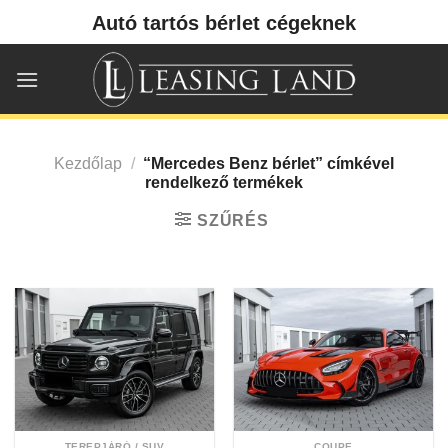
Skip
Autó tartós bérlet cégeknek
to
content
Kezdőlap
/
“Mercedes Benz bérlet” címkével
rendelkező termékek
SZŰRÉS
TEREPJÁRÓ / SUV
COUPE