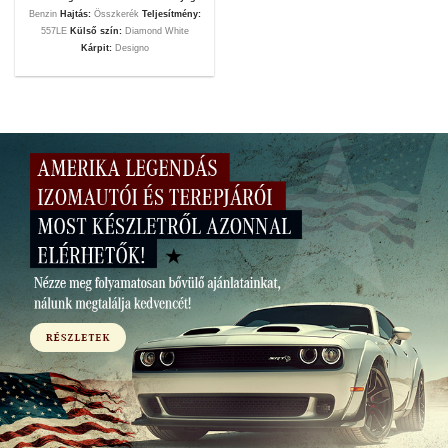
Benzin
Hajtás:
Összkerék
Teljesítmény:
557LE
Külső szín:
Diamond White
Kárpit:
Designo