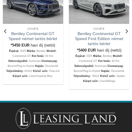
COUPE
COUPE
Bentley Continental GT
Bentley Continental GT
Speed német tartós bérlet
Speed First Edition német
tartós bérlet
*5450
EUR
havi díj (nettó)
*5400
EUR
havi díj (nettó)
Évjárat:
2025
Márka:
Bentley
Modell:
Continental GT
Km futás:
60 Km
Évjárat:
2025
Márka:
Bentley
Modell:
Sebességváltó:
Automata
Üzemanyag:
Continental GT
Km futás:
60 Km
Benzin/Plug-In-Hybrid
Hajtás:
Összkerék
Sebességváltó:
Automata
Üzemanyag:
Teljesítmény:
610LE
Külső szín:
Peacock
Benzin/Plug-In-Hybrid
Hajtás:
Összkerék
Kárpit szín:
Linen/Imperial Blue
Teljesítmény:
782LE
Külső szín:
Opalite
Kárpit szín:
Linen/Beluga