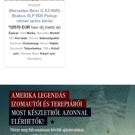
PICKUP
Mercedes-Benz G 63 AMG
Brabus XLP 800 Pickup
német tartós bérlet
*10570
EUR
havi díj (nettó ár)
Évjárat:
2024
Márka:
Mercedes
Modell:
G63
Km futás:
100 Km
Sebességváltó:
Automata
Üzemanyag:
Benzin
Hajtás:
Összkerék
Teljesítmény:
799Le
Külső
szín:
Obsidian Black
Kárpit szín:
Manufaktur