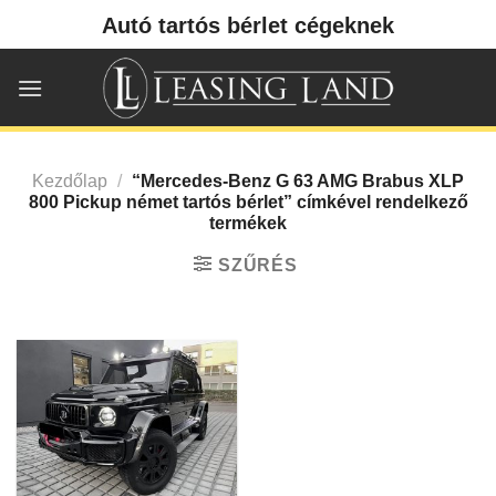
Skip
Autó tartós bérlet cégeknek
to
content
Kezdőlap
/
“Mercedes-Benz G 63 AMG Brabus XLP
800 Pickup német tartós bérlet” címkével rendelkező
termékek
SZŰRÉS