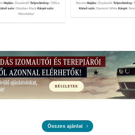
zin
Hajtás:
Összkerék
Teljesítmény:
799Le
Benzin
Hajtás:
Összkerék
Teljesítmény:
5
Külső szín:
Obsidian Black
Kárpit szín:
Külső szín:
Diamond White
Kárpit:
Desi
Manufaktur
Összes ajánlat