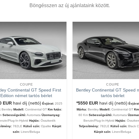
Böngésszen az új ajánlataink között.
COUPE
COUPE
ley Continental GT Speed First
Bentley Continental GT Speed 
Edition német tartós bérlet
tartós bérlet
00
EUR
havi díj (nettó)
*5550
EUR
havi díj (nettó)
Évjárat:
2025
Évjárat
:
Bentley
Modell:
Continental GT
Km futás:
Márka:
Bentley
Modell:
Continental GT
Km 
Km
Sebességváltó:
Automata
Üzemanyag:
60 Km
Sebességváltó:
Automata
Üzema
enzin/Plug-In-Hybrid
Hajtás:
Összkerék
Benzin/Plug-In-Hybrid
Hajtás:
Összker
sítmény:
782LE
Külső szín:
Opalite
Kárpit
Teljesítmény:
782LE
Külső szín:
Black C
szín:
Linen/Beluga
Kárpit szín:
Linen/Beluga