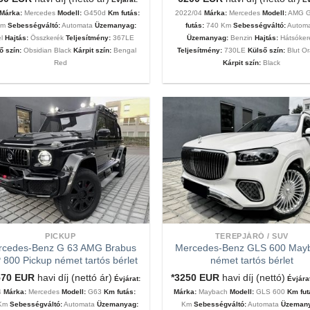
Márka:
Mercedes
Modell:
G450d
Km futás:
2022/04
Márka:
Mercedes
Modell:
AMG 
Km
Sebességváltó:
Automata
Üzemanyag:
futás:
740 Km
Sebességváltó:
Autom
el
Hajtás:
Összkerék
Teljesítmény:
367LE
Üzemanyag:
Benzin
Hajtás:
Hátsóker
ő szín:
Obsidian Black
Kárpit szín:
Bengal
Teljesítmény:
730LE
Külső szín:
Blut O
Red
Kárpit szín:
Black
PICKUP
TEREPJÁRÓ / SUV
rcedes-Benz G 63 AMG Brabus
Mercedes-Benz GLS 600 May
 800 Pickup német tartós bérlet
német tartós bérlet
570
EUR
havi díj (nettó ár)
*3250
EUR
havi díj (nettó)
Évjárat:
Évjára
4
Márka:
Mercedes
Modell:
G63
Km futás:
Márka:
Maybach
Modell:
GLS 600
Km fu
 Km
Sebességváltó:
Automata
Üzemanyag:
Km
Sebességváltó:
Automata
Üzemany