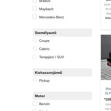
Brabus
2024
Maybach
30 
Díz
Mercedes-Benz
Küls
Személyautó
Coupe
Cabrio
Terepjáró / SUV
Kishaszonjármű
Pickup
Me
XLP
Motor
*10
Benzin
202
100