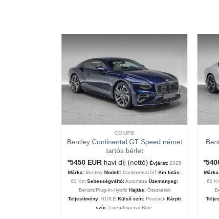
COUPE
Bentley Continental GT Speed német
Bent
tartós bérlet
tartós bérlet
nettó ár)
Évjárat:
*5450
EUR
havi díj (nettó)
*54
Évjárat:
2025
MC20
Km futás:
60
Márka:
Bentley
Modell:
Continental GT
Km futás:
Márka
ata
Üzemanyag:
60 Km
Sebességváltó:
Automata
Üzemanyag:
60 
eljesítmény:
630Le
Benzin/Plug-In-Hybrid
Hajtás:
Összkerék
B
 Matt
Kárpit szín:
Teljesítmény:
610LE
Külső szín:
Peacock
Kárpit
Telje
szín:
Linen/Imperial Blue