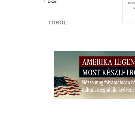
Dízel
Ben
TÖRÖL