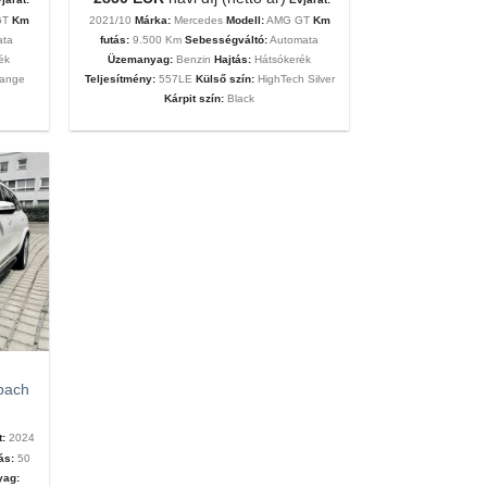
GT
Km
2021/10
Márka:
Mercedes
Modell:
AMG GT
Km
ata
futás:
9.500 Km
Sebességváltó:
Automata
ék
Üzemanyag:
Benzin
Hajtás:
Hátsókerék
range
Teljesítmény:
557LE
Külső szín:
HighTech Silver
Kárpit szín:
Black
bach
t:
2024
tás:
50
ag: