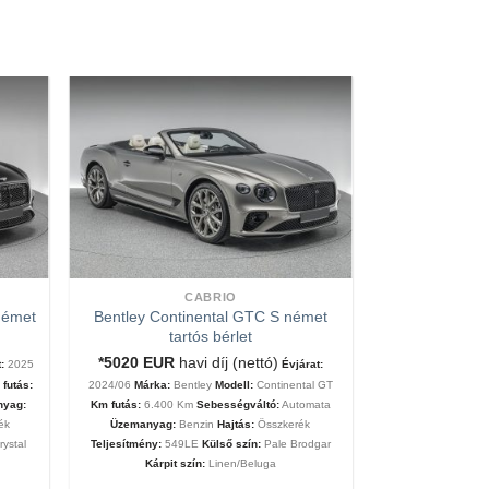
CABRIO
német
Bentley Continental GTC S német
tartós bérlet
*5020
EUR
havi díj (nettó)
:
2025
Évjárat:
futás:
2024/06
Márka:
Bentley
Modell:
Continental GT
nyag:
Km futás:
6.400 Km
Sebességváltó:
Automata
ék
Üzemanyag:
Benzin
Hajtás:
Összkerék
rystal
Teljesítmény:
549LE
Külső szín:
Pale Brodgar
Kárpit szín:
Linen/Beluga