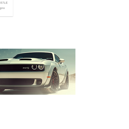
57LE
gno