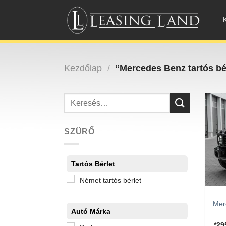
Skip
to
content
Kezdőlap
/
“Mercedes Benz tartós bé
Keresés
a
következőre:
SZÜRŐ
Tartós Bérlet
Német tartós bérlet
Mer
Autó Márka
*2