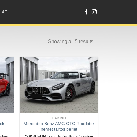
LAT
Showing all 5 results
CABRIO
ck
Mercedes-Benz AMG GTC Roadster
német tartós bérlet
*2850
EUR
havi díj (nettó ár)
járat:
Évjárat: