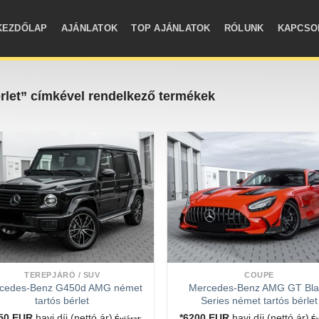
KEZDŐLAP
AJÁNLATOK
TOP AJÁNLATOK
RÓLUNK
KAPCSO
rlet” címkével rendelkező termékek
TEREPJÁRÓ / SUV
COUPE
cedes-Benz G450d AMG német
Mercedes-Benz AMG GT Bla
tartós bérlet
Series német tartós bérlet
950
EUR
havi díj (nettó ár)
*6200
EUR
havi díj (nettó ár)
Évjárat:
Év