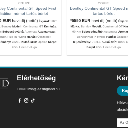
COUPE
COUPE
ley Continental GT Speed First
Bentley Continental GT Speed 
Edition német tartós bérlet
tartós bérlet
00
EUR
havi díj (nettó)
*5550
EUR
havi díj (nettó)
Évjárat:
2025
Évjárat
:
Bentley
Modell:
Continental GT
Km futás:
Márka:
Bentley
Modell:
Continental GT
Km 
Km
Sebességváltó:
Automata
Üzemanyag:
60 Km
Sebességváltó:
Automata
Üzema
enzin/Plug-In-Hybrid
Hajtás:
Összkerék
Benzin/Plug-In-Hybrid
Hajtás:
Összker
sítmény:
782LE
Külső szín:
Opalite
Kárpit
Teljesítmény:
782LE
Külső szín:
Black C
szín:
Linen/Beluga
Kárpit szín:
Linen/Beluga
Elérhetőség
Kér
Email:
info@leasingland.hu
Ka
Hírlev
akciók