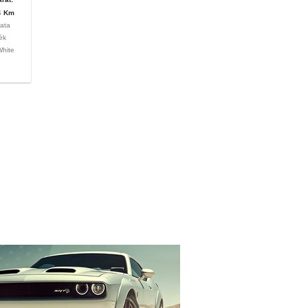
S
Km
ata
ék
White