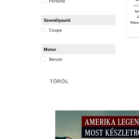
Porsche
20
fu
Ü
Személyautó
Telje
Coupe
Motor
Benzin
TÖRÖL