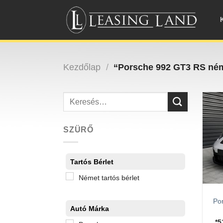
Skip
to
content
Kezdőlap
/
“Porsche 992 GT3 RS néme
Keresés
a
következőre:
SZÜRŐ
Tartós Bérlet
Német tartós bérlet
Po
Autó Márka
*