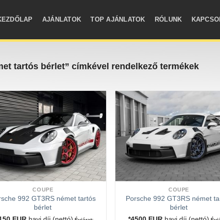
KEZDŐLAP
AJÁNLATOK
TOP AJÁNLATOK
RÓLUNK
KAPCSO
t tartós bérlet” címkével rendelkező termékek
COUPE
COUPE
rsche 992 GT3RS német tartós
Porsche 992 GT3RS német ta
bérlet
bérlet
5150
EUR
havi díj (nettó)
*4500
EUR
havi díj (nettó)
Évjárat:
Évjá