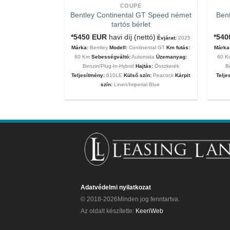
COUPE
Bentley Continental GT Speed német
Bent
tartós bérlet
tartós bérlet
nettó ár)
Évjárat:
*5450
EUR
havi díj (nettó)
*54
Évjárat:
2025
MC20
Km futás:
60
Márka:
Bentley
Modell:
Continental GT
Km futás:
Márka
ata
Üzemanyag:
60 Km
Sebességváltó:
Automata
Üzemanyag:
60 
eljesítmény:
630Le
Benzin/Plug-In-Hybrid
Hajtás:
Összkerék
B
 Matt
Kárpit szín:
Teljesítmény:
610LE
Külső szín:
Peacock
Kárpit
Telje
szín:
Linen/Imperial Blue
Adatvédelmi nyilatkozat
© 2018-2026Minden jog fenntartva.
Az oldalt készítette:
KeeriWeb