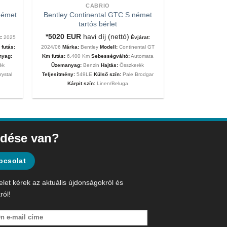
CABRIO
német
Bentley Continental GTC S német
tartós bérlet
*5020
EUR
havi díj (nettó)
:
2025
Évjárat:
futás:
2024/06
Márka:
Bentley
Modell:
Continental GT
nyag:
Km futás:
6.400 Km
Sebességváltó:
Automata
ék
Üzemanyag:
Benzin
Hajtás:
Összkerék
rystal
Teljesítmény:
549LE
Külső szín:
Pale Brodgar
Kárpit szín:
Linen/Beluga
dése van?
pcsolat
elet kérek az aktuális újdonságokról és
ról!