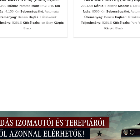
23/02
Márka:
Porsche
Modell:
GT3RS
Km
2024/06
Márka:
Porsche
Modell:
GT3R
tás:
4.150 Km
Sebességváltó:
Automata
futás:
8500 Km
Sebességváltó:
Autom
zemanyag:
Benzin
Hajtás:
Hátsókerék
Üzemanyag:
Benzin
Hajtás:
Hátsóker
sítmény:
525LE
Külső szín:
Ice Gray
Kárpit:
Teljesítmény:
525LE
Külső szín:
Pure 
Black
Kárpit:
Black