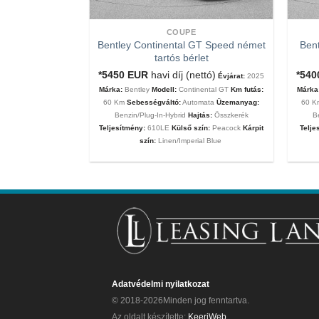
COUPE
Bentley Continental GT Speed német
Bent
tartós bérlet
tartós bérlet
nettó ár)
Évjárat:
*5450
EUR
havi díj (nettó)
*54
Évjárat:
2025
MC20
Km futás:
60
Márka:
Bentley
Modell:
Continental GT
Km futás:
Márka
ata
Üzemanyag:
60 Km
Sebességváltó:
Automata
Üzemanyag:
60 
eljesítmény:
630Le
Benzin/Plug-In-Hybrid
Hajtás:
Összkerék
B
 Matt
Kárpit szín:
Teljesítmény:
610LE
Külső szín:
Peacock
Kárpit
Telje
szín:
Linen/Imperial Blue
Adatvédelmi nyilatkozat
© 2018-2026Minden jog fenntartva.
Az oldalt készítette:
KeeriWeb