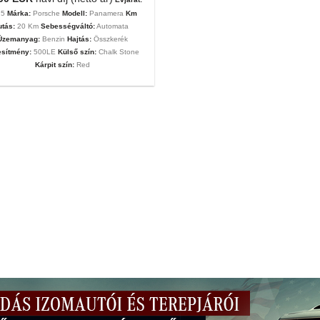
25
Márka:
Porsche
Modell:
Panamera
Km
utás:
20 Km
Sebességváltó:
Automata
Üzemanyag:
Benzin
Hajtás:
Összkerék
esítmény:
500LE
Külső szín:
Chalk Stone
Kárpit szín:
Red