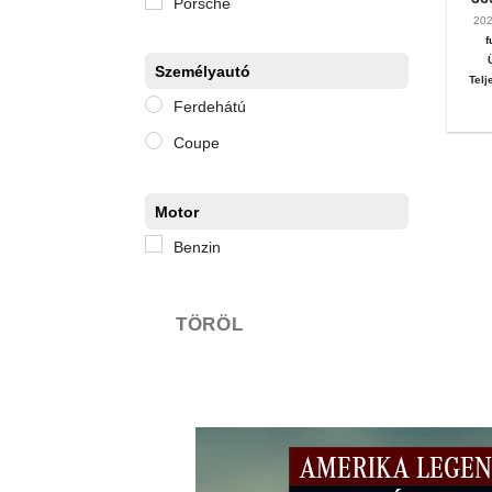
Porsche
20
f
Személyautó
Telj
Ferdehátú
Coupe
Motor
Benzin
TÖRÖL