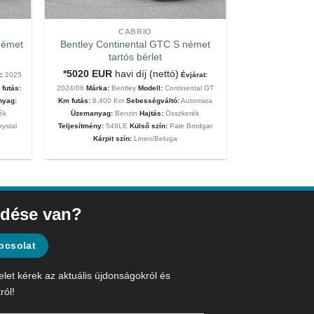
CABRIO
német
Bentley Continental GTC S német
tartós bérlet
*5020
EUR
havi díj (nettó)
:
2025
Évjárat:
futás:
2024/06
Márka:
Bentley
Modell:
Continental GT
nyag:
Km futás:
6.400 Km
Sebességváltó:
Automata
ék
Üzemanyag:
Benzin
Hajtás:
Összkerék
rystal
Teljesítmény:
549LE
Külső szín:
Pale Brodgar
Kárpit szín:
Linen/Beluga
dése van?
pcsolat
elet kérek az aktuális újdonságokról és
ról!