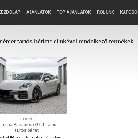
KEZDŐLAP
AJÁNLATOK
TOP AJÁNLATOK
RÓLUNK
KAPCSO
met tartós bérlet” címkével rendelkező termékek
COUPE
orsche Panamera GTS német
tartós bérlet
690
EUR
havi díj (nettó ár)
Évjárat: