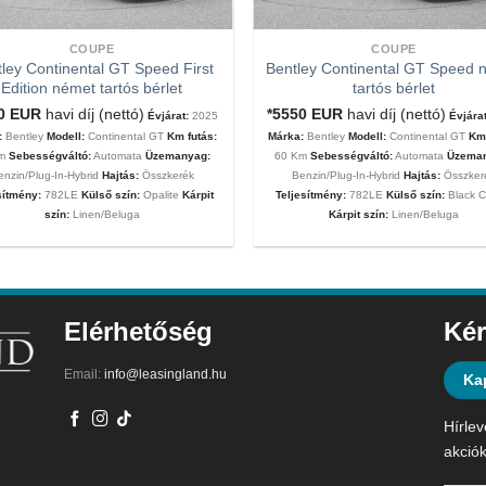
COUPE
COUPE
ley Continental GT Speed First
Bentley Continental GT Speed 
Edition német tartós bérlet
tartós bérlet
00
EUR
havi díj (nettó)
*5550
EUR
havi díj (nettó)
Évjárat:
2025
Évjárat
:
Bentley
Modell:
Continental GT
Km futás:
Márka:
Bentley
Modell:
Continental GT
Km 
Km
Sebességváltó:
Automata
Üzemanyag:
60 Km
Sebességváltó:
Automata
Üzema
enzin/Plug-In-Hybrid
Hajtás:
Összkerék
Benzin/Plug-In-Hybrid
Hajtás:
Összker
sítmény:
782LE
Külső szín:
Opalite
Kárpit
Teljesítmény:
782LE
Külső szín:
Black C
szín:
Linen/Beluga
Kárpit szín:
Linen/Beluga
Elérhetőség
Kér
Email:
info@leasingland.hu
Ka
Hírlev
akciók