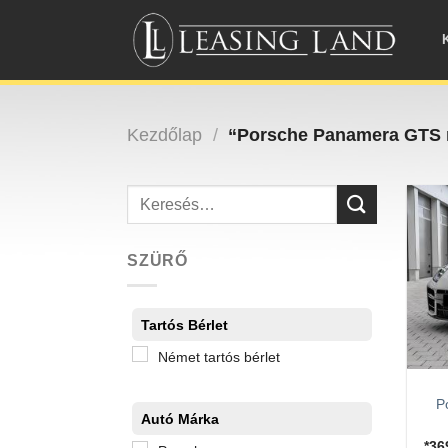
Skip
to
content
Kezdőlap
/
“Porsche Panamera GTS né
Keresés
a
következőre:
SZÜRŐ
Tartós Bérlet
Német tartós bérlet
P
Autó Márka
*3