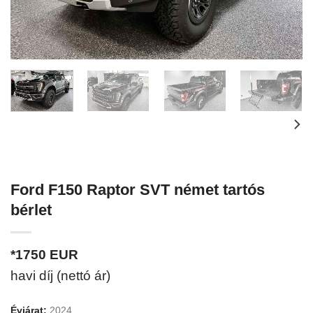
Ford F150 Raptor SVT német tartós
bérlet
*1750
EUR
havi díj (nettó ár)
Évjárat:
2024