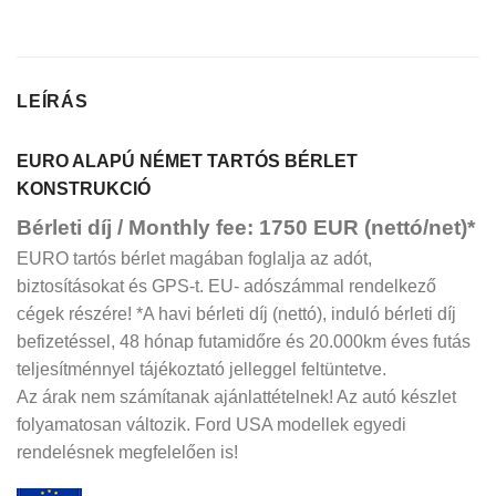
LEÍRÁS
EURO ALAPÚ NÉMET TARTÓS BÉRLET
KONSTRUKCIÓ
Bérleti díj / Monthly fee: 1750 EUR (nettó/net)*
EURO tartós bérlet magában foglalja az adót,
biztosításokat és GPS-t. EU- adószámmal rendelkező
cégek részére! *A havi bérleti díj (nettó), induló bérleti díj
befizetéssel, 48 hónap futamidőre és 20.000km éves futás
teljesítménnyel tájékoztató jelleggel feltüntetve.
Az árak nem számítanak ajánlattételnek! Az autó készlet
folyamatosan változik. Ford USA modellek egyedi
rendelésnek megfelelően is!