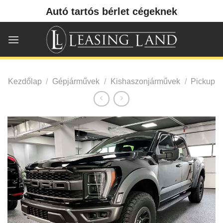
Skip
Autó tartós bérlet cégeknek
to
content
Kezdőlap
/
Gépjárművek
/
Kishaszonjárművek
/
Pickup