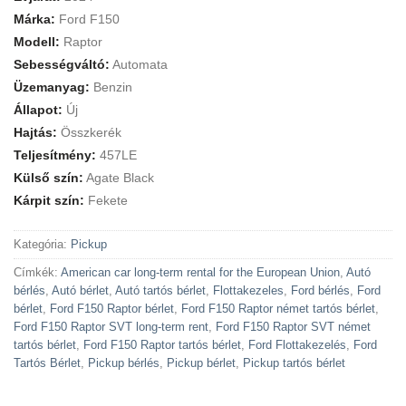
Márka:
Ford F150
Modell:
Raptor
Sebességváltó:
Automata
Üzemanyag:
Benzin
Állapot:
Új
Hajtás:
Összkerék
Teljesítmény:
457LE
Külső szín:
Agate Black
Kárpit szín:
Fekete
Kategória:
Pickup
Címkék:
American car long-term rental for the European Union
,
Autó
bérlés
,
Autó bérlet
,
Autó tartós bérlet
,
Flottakezeles
,
Ford bérlés
,
Ford
bérlet
,
Ford F150 Raptor bérlet
,
Ford F150 Raptor német tartós bérlet
,
Ford F150 Raptor SVT long-term rent
,
Ford F150 Raptor SVT német
tartós bérlet
,
Ford F150 Raptor tartós bérlet
,
Ford Flottakezelés
,
Ford
Tartós Bérlet
,
Pickup bérlés
,
Pickup bérlet
,
Pickup tartós bérlet