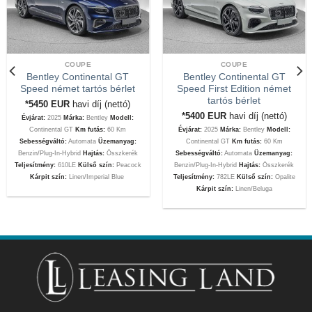
COUPE
COUPE
Bentley Continental GT
Bentley Continental GT
Speed német tartós bérlet
Speed First Edition német
tartós bérlet
*5450
EUR
havi díj (nettó)
*5400
EUR
havi díj (nettó)
Évjárat:
2025
Márka:
Bentley
Modell:
Continental GT
Km futás:
60 Km
Évjárat:
2025
Márka:
Bentley
Modell:
Sebességváltó:
Automata
Üzemanyag:
Continental GT
Km futás:
60 Km
Benzin/Plug-In-Hybrid
Hajtás:
Összkerék
Sebességváltó:
Automata
Üzemanyag:
Teljesítmény:
610LE
Külső szín:
Peacock
Benzin/Plug-In-Hybrid
Hajtás:
Összkerék
Kárpit szín:
Linen/Imperial Blue
Teljesítmény:
782LE
Külső szín:
Opalite
Kárpit szín:
Linen/Beluga