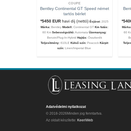
COUPE
Bentley Continental GT Speed német
Bent
tartós bérlet
tartós bérlet
nettó ár)
Évjárat:
*5450
EUR
havi díj (nettó)
*54
Évjárat:
2025
MC20
Km futás:
60
Márka:
Bentley
Modell:
Continental GT
Km futás:
Márka
ata
Üzemanyag:
60 Km
Sebességváltó:
Automata
Üzemanyag:
60 
eljesítmény:
630Le
Benzin/Plug-In-Hybrid
Hajtás:
Összkerék
B
 Matt
Kárpit szín:
Teljesítmény:
610LE
Külső szín:
Peacock
Kárpit
Telje
szín:
Linen/Imperial Blue
Adatvédelmi nyilatkozat
© 2018-2026Minden jog fenntartva.
Az oldalt készítette:
KeeriWeb