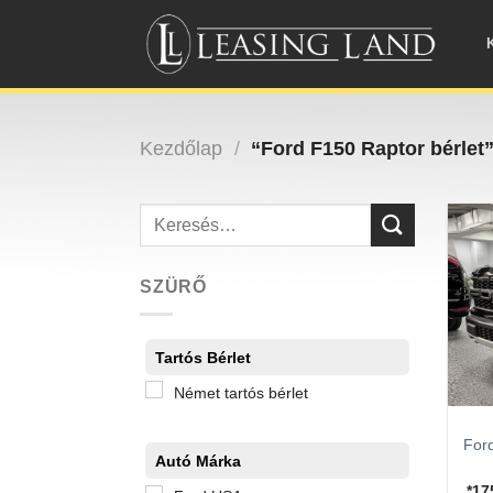
Skip
to
content
Kezdőlap
/
“Ford F150 Raptor bérlet
Keresés
a
következőre:
SZÜRŐ
Tartós Bérlet
Német tartós bérlet
For
Autó Márka
*1