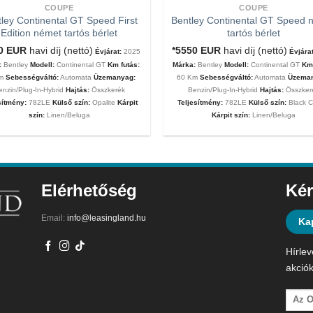
COUPE
COUPE
ley Continental GT Speed First
Bentley Continental GT Speed 
Edition német tartós bérlet
tartós bérlet
00
EUR
havi díj (nettó)
*5550
EUR
havi díj (nettó)
Évjárat:
2025
Évjárat
:
Bentley
Modell:
Continental GT
Km futás:
Márka:
Bentley
Modell:
Continental GT
Km 
Km
Sebességváltó:
Automata
Üzemanyag:
60 Km
Sebességváltó:
Automata
Üzema
enzin/Plug-In-Hybrid
Hajtás:
Összkerék
Benzin/Plug-In-Hybrid
Hajtás:
Összker
sítmény:
782LE
Külső szín:
Opalite
Kárpit
Teljesítmény:
782LE
Külső szín:
Black C
szín:
Linen/Beluga
Kárpit szín:
Linen/Beluga
Elérhetőség
Kér
Email:
info@leasingland.hu
Ka
Hírlev
akciók