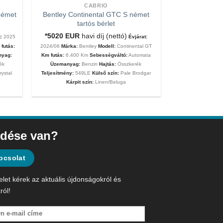
CABRIO
német
Bentley Continental GTC S német
tartós bérlet
*5020
EUR
havi díj (nettó)
:
2025
Évjárat:
futás:
2024/06
Márka:
Bentley
Modell:
Continental GT
nyag:
Km futás:
6.400 Km
Sebességváltó:
Automata
ék
Üzemanyag:
Benzin
Hajtás:
Összkerék
rystal
Teljesítmény:
549LE
Külső szín:
Pale Brodgar
Kárpit szín:
Linen/Beluga
dése van?
pcsolat
elet kérek az aktuális újdonságokról és
ról!