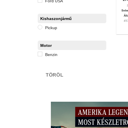
Ford USA
Sebe
Áll
Kishaszonjármű
45
Pickup
Motor
Benzin
TÖRÖL