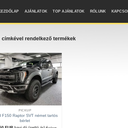
KEZDŐLAP
AJÁNLATOK
TOP AJÁNLATOK
RÓLUNK
KAPCSO
” címkével rendelkező termékek
PICKUP
d F150 Raptor SVT német tartós
bérlet
750
EUR
havi díj (nettó ár)
Évjárat: