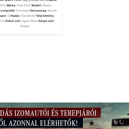
2024
Márka:
Ford F150
Modell:
Raptor
sségváltó:
Automata
Üzemanyag:
Benzin
apot:
Új
Hajtás:
Összkerék
Teljesítmény:
7LE
Külső szín:
Agate Black
Kárpit szín:
Fekete