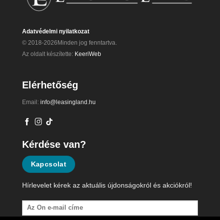
Adatvédelmi nyilatkozat
© 2018-2026Minden jog fenntartva.
Az oldalt készítette:
KeeriWeb
Elérhetőség
Email:
info@leasingland.hu
Kérdése van?
Kapcsolat
Hírlevelet kérek az aktuális újdonságokról és akciókról!