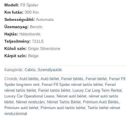
Modell:
F8 Spider
Km futás:
300 Km
Sebességváltó:
Automata
Üzemanyag:
Benzin
Hajtás:
Hátsókerék
Teljesítmény:
721LE
Külső szín:
Grigio Silverstone
Kárpit szín:
Beige
Kategóriák:
Cabrio
,
Személyautók
Címkék:
Autó bérlés
,
Autó bérlet
,
Ferrari bérlés
,
Ferrari bérlet
,
Ferrari F8
Spider long-term rent
,
Ferrari F8 Spider német tartós bérlet
,
Ferrari
német tartós bérlet
,
Ferrari tartós bérlet
,
Luxury Car Long Term Rental
,
Luxury Car Operational Lease
,
Német autó bérlet
,
német autó tartós
bérlet
,
Német rendszám
,
Német Tartós Bérlet
,
Prémium Autó Bérlés
,
Prémium autó bérlet
,
Prémium autó tartós bérlet
,
Tartós bérlet német
rendszámmal