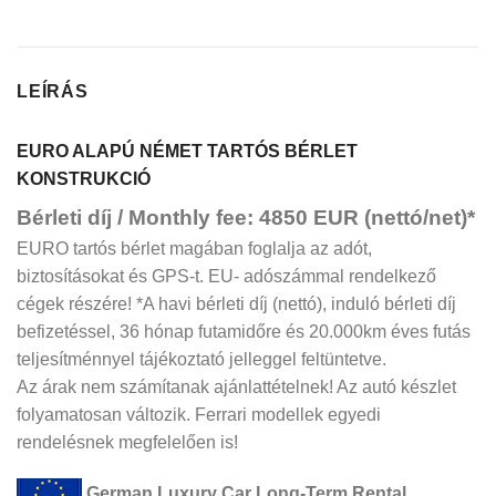
LEÍRÁS
EURO ALAPÚ NÉMET TARTÓS BÉRLET
KONSTRUKCIÓ
Bérleti díj / Monthly fee: 4850 EUR (nettó/net)*
EURO tartós bérlet magában foglalja az adót,
biztosításokat és GPS-t. EU- adószámmal rendelkező
cégek részére! *A havi bérleti díj (nettó), induló bérleti díj
befizetéssel, 36 hónap futamidőre és 20.000km éves futás
teljesítménnyel tájékoztató jelleggel feltüntetve.
Az árak nem számítanak ajánlattételnek! Az autó készlet
folyamatosan változik. Ferrari modellek egyedi
rendelésnek megfelelően is!
German Luxury Car Long-Term Rental