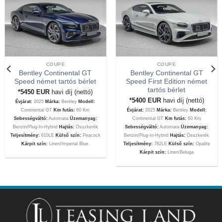
COUPE
COUPE
Bentley Continental GT
Bentley Continental GT
Speed német tartós bérlet
Speed First Edition német
tartós bérlet
*5450
EUR
havi díj (nettó)
*5400
EUR
havi díj (nettó)
Évjárat:
2025
Márka:
Bentley
Modell:
Continental GT
Km futás:
60 Km
Évjárat:
2025
Márka:
Bentley
Modell:
Sebességváltó:
Automata
Üzemanyag:
Continental GT
Km futás:
60 Km
Benzin/Plug-In-Hybrid
Hajtás:
Összkerék
Sebességváltó:
Automata
Üzemanyag:
Teljesítmény:
610LE
Külső szín:
Peacock
Benzin/Plug-In-Hybrid
Hajtás:
Összkerék
Kárpit szín:
Linen/Imperial Blue
Teljesítmény:
782LE
Külső szín:
Opalite
Kárpit szín:
Linen/Beluga