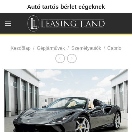
Skip
Autó tartós bérlet cégeknek
to
content
Kezdőlap
/
Gépjárművek
/
Személyautók
/
Cabrio