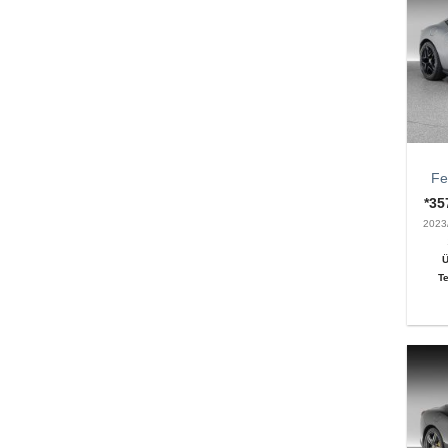
Fe
*3
2023
Ü
Te