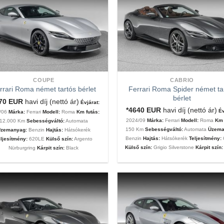
COUPE
CABRIO
Ferrari Roma Spider német ta
rrari Roma német tartós bérlet
bérlet
570
EUR
havi díj (nettó ár)
Évjárat:
*4640
EUR
havi díj (nettó ár)
Év
/06
Márka:
Ferrari
Modell:
Roma
Km futás:
2024/09
Márka:
Ferrari
Modell:
Roma
Km 
12.000 Km
Sebességváltó:
Automata
150 Km
Sebességváltó:
Automata
Üzema
zemanyag:
Benzin
Hajtás:
Hátsókerék
Benzin
Hajtás:
Hátsókerék
Teljesítmény:
ljesítmény:
620LE
Külső szín:
Argento
Külső szín:
Grigio Silverstone
Kárpit szín:
Nürburgring
Kárpit szín:
Black