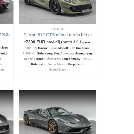
CABRIO
 MADE
Ferrari 812 GTS német tartós bérlet
*7200
EUR
havi díj (nettó ár)
Évjárat:
járat:
2023/09
Márka:
Ferrari
Modell:
812
Km futás:
futás:
9.300 Km
Sebességváltó:
Automata
Üzemanyag:
a
Benzin
Hajtás:
Hátsókerék
Teljesítmény:
799LE
ék
Külső szín:
Verde Masoni
Kárpit szín:
nto
Green/Black