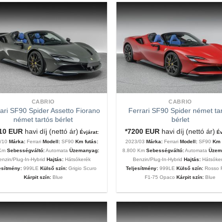
CABRIO
CABRIO
ari SF90 Spider Assetto Fiorano
Ferrari SF90 Spider német ta
német tartós bérlet
bérlet
810
EUR
havi díj (nettó ár)
*7200
EUR
havi díj (nettó ár)
Évjárat:
Év
2/10
Márka:
Ferrari
Modell:
SF90
Km futás:
2023/03
Márka:
Ferrari
Modell:
SF90
Km 
 Km
Sebességváltó:
Automata
Üzemanyag:
8.800 Km
Sebességváltó:
Automata
Üzem
enzin/Plug-In-Hybrid
Hajtás:
Hátsókerék
Benzin/Plug-In-Hybrid
Hajtás:
Hátsóke
esítmény:
999LE
Külső szín:
Grigio Scuro
Teljesítmény:
999LE
Külső szín:
Rosso F
Kárpit szín:
Blue
F1-75 Opaco
Kárpit szín:
Blue