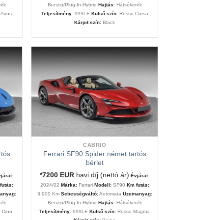
rék
Benzin/Plug-In-Hybrid
Hajtás:
Hátsókerék
 Avus
Teljesítmény:
999LE
Külső szín:
Rosso Corsa
Kárpit szín:
Black
CABRIO
rtós
Ferrari SF90 Spider német tartós
bérlet
*7200
EUR
havi díj (nettó ár)
járat:
Évjárat:
futás:
2024/02
Márka:
Ferrari
Modell:
SF90
Km futás:
anyag:
3.900 Km
Sebességváltó:
Automata
Üzemanyag:
rék
Benzin/Plug-In-Hybrid
Hajtás:
Hátsókerék
o Dino
Teljesítmény:
999LE
Külső szín:
Rosso Magma