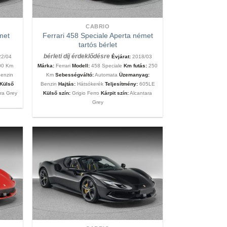
CABRIO
met
Ferrari 458 Speciale Aperta német
tartós bérlet
bérleti díj érdeklődésre
2/04
Évjárat:
2018/03
00 Km
Márka:
Ferrari
Modell:
458 Speciale
Km futás:
250
enzin
Km
Sebességváltó:
Automata
Üzemanyag:
Külső
Benzin
Hajtás:
Hátsókerék
Teljesítmény:
605LE
ra Grey
Külső szín:
Grigio Ferro
Kárpit szín:
Alcantara
Grey