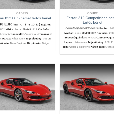
CABRIO
COUPE
Ferrari 812 Competizione né
ari 812 GTS német tartós bérlet
tartós bérlet
340
EUR
havi díj (nettó ár)
Évjárat:
bérleti díj érdeklődésre
Évjárat:
202
3/02
Márka:
Ferrari
Modell:
812
Km futás:
Márka:
Ferrari
Modell:
812
Km futás:
2.0
0 Km
Sebességváltó:
Automata
Üzemanyag:
Sebességváltó:
Automata
Üzemanyag:
B
in
Hajtás:
Hátsókerék
Teljesítmény:
799LE
Hajtás:
Hátsókerék
Teljesítmény:
829LE
ső szín:
Nero Daytona
Kárpit szín:
Beige
szín:
Grigio Silverstone
Kárpit szín:
Alcanta