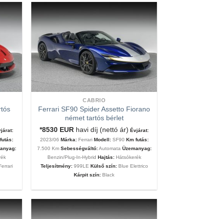
CABRIO
rtós
Ferrari SF90 Spider Assetto Fiorano
német tartós bérlet
*8530
EUR
havi díj (nettó ár)
járat:
Évjárat:
futás:
2023/06
Márka:
Ferrari
Modell:
SF90
Km futás:
anyag:
7.500 Km
Sebességváltó:
Automata
Üzemanyag:
rék
Benzin/Plug-In-Hybrid
Hajtás:
Hátsókerék
errari
Teljesítmény:
999LE
Külső szín:
Blue Elettrico
Kárpit szín:
Black