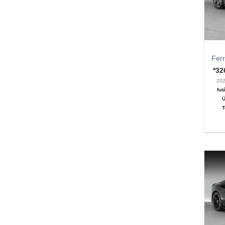
Ferr
*3
20
fut
Ü
T