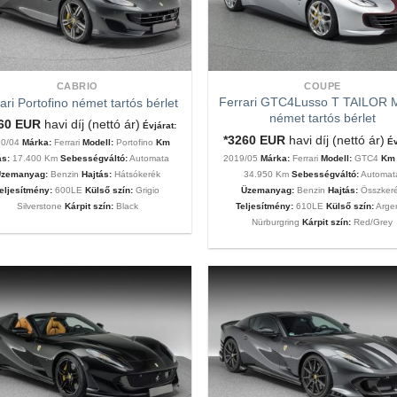
CABRIO
COUPE
Ferrari GTC4Lusso T TAILOR
ari Portofino német tartós bérlet
német tartós bérlet
260
EUR
havi díj (nettó ár)
Évjárat:
*3260
EUR
havi díj (nettó ár)
Év
20/04
Márka:
Ferrari
Modell:
Portofino
Km
2019/05
Márka:
Ferrari
Modell:
GTC4
Km 
ás:
17.400 Km
Sebességváltó:
Automata
34.950 Km
Sebességváltó:
Automat
zemanyag:
Benzin
Hajtás:
Hátsókerék
Üzemanyag:
Benzin
Hajtás:
Összker
eljesítmény:
600LE
Külső szín:
Grigio
Teljesítmény:
610LE
Külső szín:
Arge
Silverstone
Kárpit szín:
Black
Nürburgring
Kárpit szín:
Red/Grey