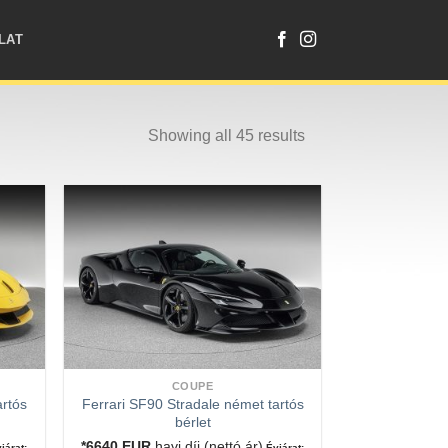
LAT
Showing all 45 results
COUPE
artós
Ferrari SF90 Stradale német tartós
bérlet
*6640
EUR
havi díj (nettó ár)
járat:
Évjárat: