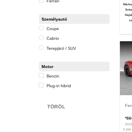
Ferrari
Márka
Sebe
Hajt
Személyautó
sz
Coupe
Cabrio
Terepjáró / SUV
Motor
Benzin
Plug-in hibrid
Fer
TÖRÖL
*6
202
5.20