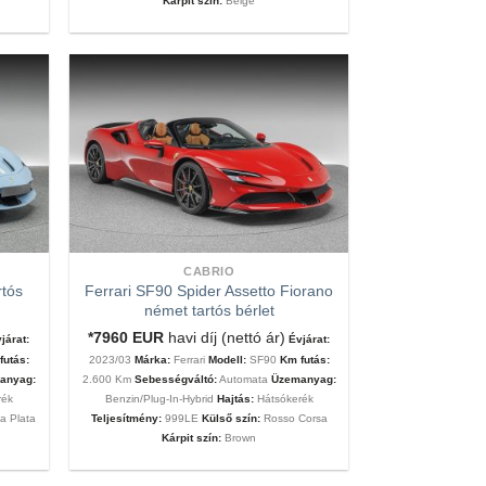
Kárpit szín:
Beige
CABRIO
rtós
Ferrari SF90 Spider Assetto Fiorano
német tartós bérlet
*7960
EUR
havi díj (nettó ár)
járat:
Évjárat:
futás:
2023/03
Márka:
Ferrari
Modell:
SF90
Km futás:
anyag:
2.600 Km
Sebességváltó:
Automata
Üzemanyag:
rék
Benzin/Plug-In-Hybrid
Hajtás:
Hátsókerék
a Plata
Teljesítmény:
999LE
Külső szín:
Rosso Corsa
Kárpit szín:
Brown