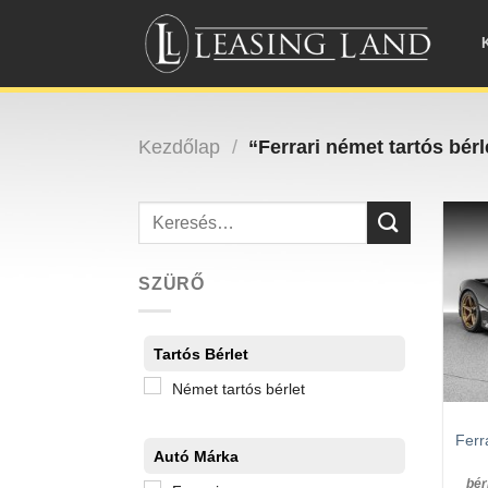
Skip
to
content
Kezdőlap
/
“Ferrari német tartós bér
Keresés
a
következőre:
SZÜRŐ
Tartós Bérlet
Német tartós bérlet
Ferr
Autó Márka
bér