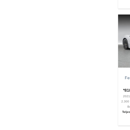
Fe
*8
202
2.30
B
Telje