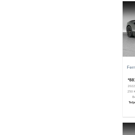
Ferr
*8
202
250
B
Telj