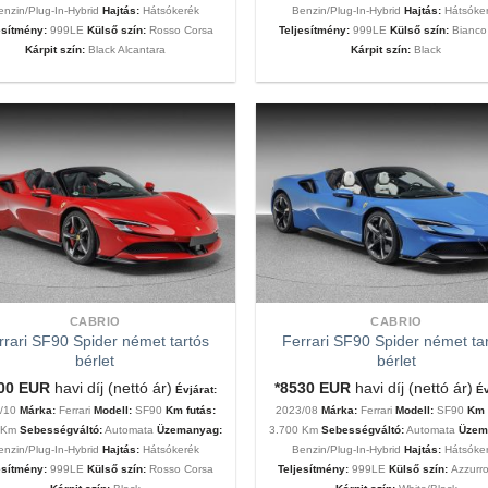
enzin/Plug-In-Hybrid
Hajtás:
Hátsókerék
Benzin/Plug-In-Hybrid
Hajtás:
Hátsóke
esítmény:
999LE
Külső szín:
Rosso Corsa
Teljesítmény:
999LE
Külső szín:
Bianco
Kárpit szín:
Black Alcantara
Kárpit szín:
Black
CABRIO
CABRIO
rrari SF90 Spider német tartós
Ferrari SF90 Spider német ta
bérlet
bérlet
200
EUR
havi díj (nettó ár)
*8530
EUR
havi díj (nettó ár)
Évjárat:
Év
3/10
Márka:
Ferrari
Modell:
SF90
Km futás:
2023/08
Márka:
Ferrari
Modell:
SF90
Km 
0 Km
Sebességváltó:
Automata
Üzemanyag:
3.700 Km
Sebességváltó:
Automata
Üzem
enzin/Plug-In-Hybrid
Hajtás:
Hátsókerék
Benzin/Plug-In-Hybrid
Hajtás:
Hátsóke
esítmény:
999LE
Külső szín:
Rosso Corsa
Teljesítmény:
999LE
Külső szín:
Azzurr