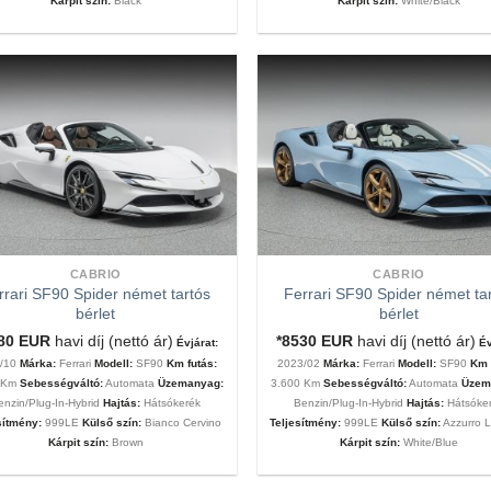
Kárpit szín:
Black
Kárpit szín:
White/Black
CABRIO
CABRIO
rrari SF90 Spider német tartós
Ferrari SF90 Spider német ta
bérlet
bérlet
180
EUR
havi díj (nettó ár)
*8530
EUR
havi díj (nettó ár)
Évjárat:
Év
1/10
Márka:
Ferrari
Modell:
SF90
Km futás:
2023/02
Márka:
Ferrari
Modell:
SF90
Km 
0 Km
Sebességváltó:
Automata
Üzemanyag:
3.600 Km
Sebességváltó:
Automata
Üzem
enzin/Plug-In-Hybrid
Hajtás:
Hátsókerék
Benzin/Plug-In-Hybrid
Hajtás:
Hátsóke
sítmény:
999LE
Külső szín:
Bianco Cervino
Teljesítmény:
999LE
Külső szín:
Azzurro L
Kárpit szín:
Brown
Kárpit szín:
White/Blue