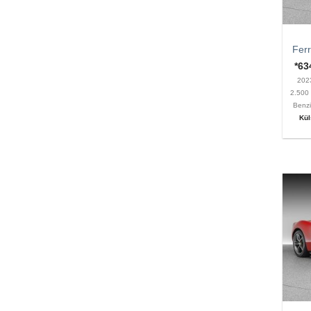
Ferr
*6
202
2.50
Benz
Kül