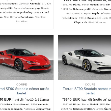
:
Ferrari
Modell:
LaFerrari
Km futás:
670 Km
2021/07
Márka:
Ferrari
Modell:
SF90
Km 
sségváltó:
Automata
Üzemanyag:
Benzin
1.350 Km
Sebességváltó:
Automata
Üzem
ás:
Hátsókerék
Teljesítmény:
963LE
Külső
Benzin/Plug-In-Hybrid
Hajtás:
Hátsóke
ín:
Nero Daytona
Kárpit szín:
Alcantara
Teljesítmény:
999LE
Külső szín:
Giallo 
Black/Red
Kárpit szín:
Black/Alcantara
COUPE
COUPE
rari SF90 Stradale német tartós
Ferrari SF90 Stradale német t
bérlet
bérlet
640
EUR
havi díj (nettó ár)
*6640
EUR
havi díj (nettó ár)
Évjárat:
Év
3/08
Márka:
Ferrari
Modell:
SF90
Km futás:
2023/07
Márka:
Ferrari
Modell:
SF90
Km 
0 Km
Sebességváltó:
Automata
Üzemanyag:
2.200 Km
Sebességváltó:
Automata
Üzem