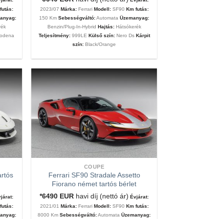
futás:
2023/07
Márka:
Ferrari
Modell:
SF90
Km futás:
anyag:
150 Km
Sebességváltó:
Automata
Üzemanyag:
rék
Benzin/Plug-In-Hybrid
Hajtás:
Hátsókerék
Modena
Teljesítmény:
999LE
Külső szín:
Nero Ds
Kárpit
szín:
Black/Orange
COUPE
artós
Ferrari SF90 Stradale Assetto
Fiorano német tartós bérlet
*6490
EUR
havi díj (nettó ár)
járat:
Évjárat:
futás:
2021/01
Márka:
Ferrari
Modell:
SF90
Km futás:
anyag:
8000 Km
Sebességváltó:
Automata
Üzemanyag: