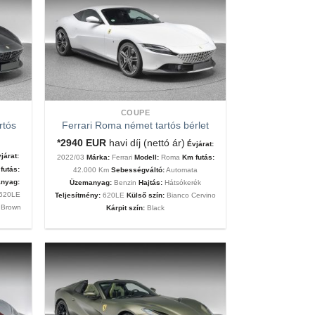
COUPE
rtós
Ferrari Roma német tartós bérlet
*2940
EUR
havi díj (nettó ár)
Évjárat:
járat:
2022/03
Márka:
Ferrari
Modell:
Roma
Km futás:
futás:
42.000 Km
Sebességváltó:
Automata
nyag:
Üzemanyag:
Benzin
Hajtás:
Hátsókerék
620LE
Teljesítmény:
620LE
Külső szín:
Bianco Cervino
Brown
Kárpit szín:
Black