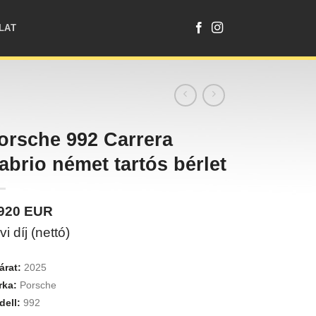
LAT
orsche 992 Carrera
abrio német tartós bérlet
2920
EUR
vi díj (nettó)
árat:
2025
rka:
Porsche
ell:
992