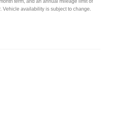
6-month term, and an annual mileage limit of
 Vehicle availability is subject to change.