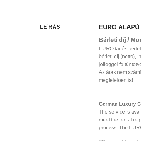
EURO ALAPÚ
LEÍRÁS
Bérleti díj / M
EURO tartós bérlet
bérleti díj (nettó)
jelleggel feltüntetv
Az árak nem számít
megfelelően is!
German Luxury C
The service is ava
meet the rental re
process. The EURO 