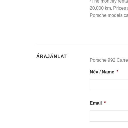
*The monthly rental
20,000 km. Prices a
Porsche models can
ÁRAJÁNLAT
Porsche 992 Carrer
Név / Name
*
Email
*