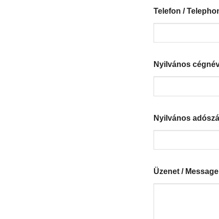
Telefon / Teleph
Nyilvános cégné
Nyilvános adósz
Üzenet / Message