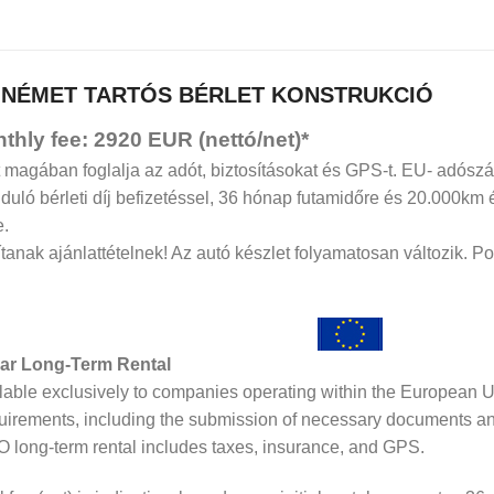
 NÉMET TARTÓS BÉRLET KONSTRUKCIÓ
onthly fee: 2920 EUR (nettó/net)*
 magában foglalja az adót, biztosításokat és GPS-t. EU- adósz
, induló bérleti díj befizetéssel, 36 hónap futamidőre és 20.000km
e.
anak ajánlattételnek! Az autó készlet folyamatosan változik. 
ar Long-Term Rental
ilable exclusively to companies operating within the European 
quirements, including the submission of necessary documents and
long-term rental includes taxes, insurance, and GPS.