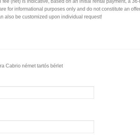
 fee (net) is indicative, based on an initial rental payment, a 3
re for informational purposes only and do not constitute an offer.
 also be customized upon individual request!
a Cabrio német tartós bérlet