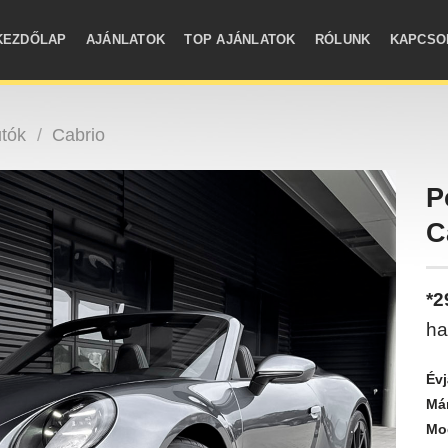
KEZDŐLAP
AJÁNLATOK
TOP AJÁNLATOK
RÓLUNK
KAPCSO
tók
/
Cabrio
P
C
*
ha
Évj
Má
Mod