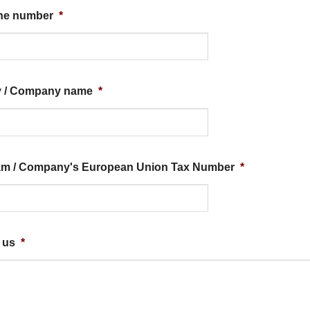
one number
*
v / Company name
*
ám / Company's European Union Tax Number
*
 us
*