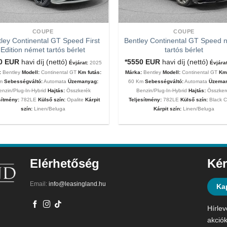
COUPE
COUPE
ley Continental GT Speed First
Bentley Continental GT Speed 
Edition német tartós bérlet
tartós bérlet
00
EUR
havi díj (nettó)
*5550
EUR
havi díj (nettó)
Évjárat:
2025
Évjárat
:
Bentley
Modell:
Continental GT
Km futás:
Márka:
Bentley
Modell:
Continental GT
Km 
Km
Sebességváltó:
Automata
Üzemanyag:
60 Km
Sebességváltó:
Automata
Üzema
enzin/Plug-In-Hybrid
Hajtás:
Összkerék
Benzin/Plug-In-Hybrid
Hajtás:
Összker
sítmény:
782LE
Külső szín:
Opalite
Kárpit
Teljesítmény:
782LE
Külső szín:
Black C
szín:
Linen/Beluga
Kárpit szín:
Linen/Beluga
Elérhetőség
Kér
Email:
info@leasingland.hu
Ka
Hírlev
akciók