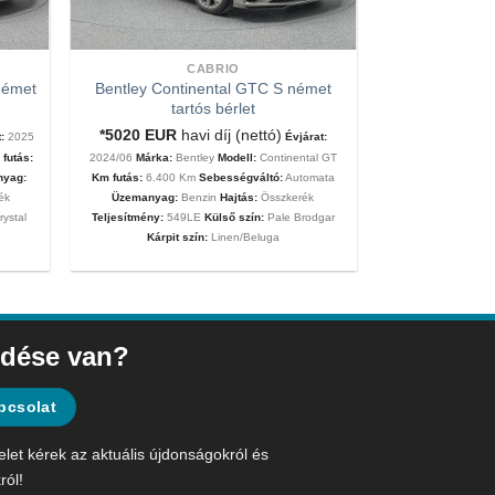
CABRIO
német
Bentley Continental GTC S német
tartós bérlet
*5020
EUR
havi díj (nettó)
:
2025
Évjárat:
futás:
2024/06
Márka:
Bentley
Modell:
Continental GT
nyag:
Km futás:
6.400 Km
Sebességváltó:
Automata
ék
Üzemanyag:
Benzin
Hajtás:
Összkerék
rystal
Teljesítmény:
549LE
Külső szín:
Pale Brodgar
Kárpit szín:
Linen/Beluga
dése van?
pcsolat
elet kérek az aktuális újdonságokról és
ról!