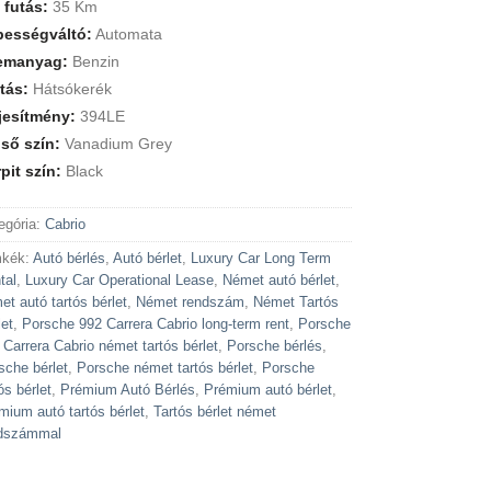
 futás:
35 Km
bességváltó:
Automata
emanyag:
Benzin
tás:
Hátsókerék
jesítmény:
394LE
ső szín:
Vanadium Grey
pit szín:
Black
egória:
Cabrio
kék:
Autó bérlés
,
Autó bérlet
,
Luxury Car Long Term
tal
,
Luxury Car Operational Lease
,
Német autó bérlet
,
et autó tartós bérlet
,
Német rendszám
,
Német Tartós
let
,
Porsche 992 Carrera Cabrio long-term rent
,
Porsche
 Carrera Cabrio német tartós bérlet
,
Porsche bérlés
,
sche bérlet
,
Porsche német tartós bérlet
,
Porsche
ós bérlet
,
Prémium Autó Bérlés
,
Prémium autó bérlet
,
mium autó tartós bérlet
,
Tartós bérlet német
dszámmal