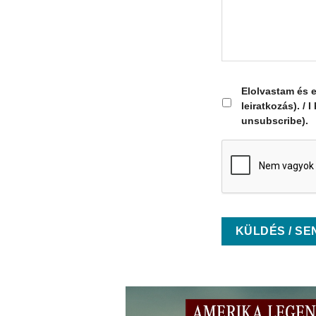
Elolvastam és 
leiratkozás). /
unsubscribe).