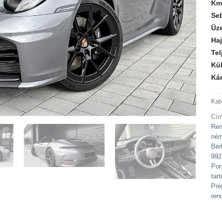
Km
Se
Üz
Haj
Tel
Kül
Kár
Kat
Cím
Ren
ném
Bér
992
Por
tart
Pré
ren