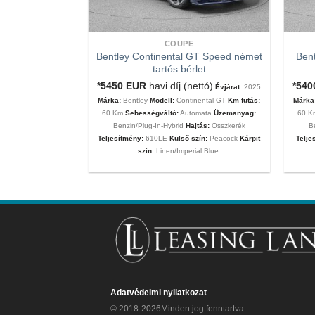
COUPE
Bentley Continental GT Speed német
Bent
tartós bérlet
tartós bérlet
nettó ár)
Évjárat:
*5450
EUR
havi díj (nettó)
*54
Évjárat:
2025
MC20
Km futás:
60
Márka:
Bentley
Modell:
Continental GT
Km futás:
Márka
ata
Üzemanyag:
60 Km
Sebességváltó:
Automata
Üzemanyag:
60 
eljesítmény:
630Le
Benzin/Plug-In-Hybrid
Hajtás:
Összkerék
B
 Matt
Kárpit szín:
Teljesítmény:
610LE
Külső szín:
Peacock
Kárpit
Telje
szín:
Linen/Imperial Blue
Adatvédelmi nyilatkozat
© 2018-2026Minden jog fenntartva.