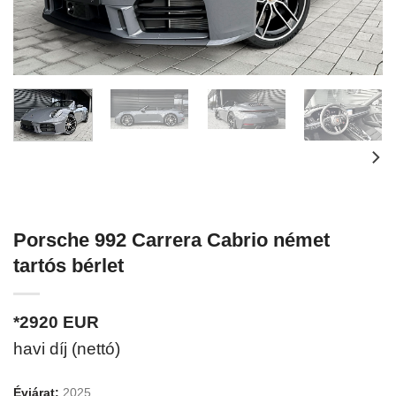
Porsche 992 Carrera Cabrio német
tartós bérlet
*2920
EUR
havi díj (nettó)
Évjárat:
2025