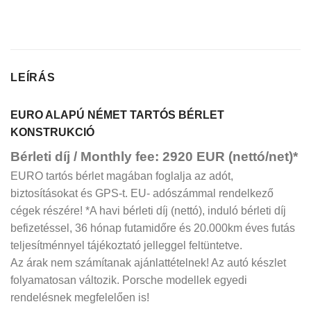
LEÍRÁS
EURO ALAPÚ NÉMET TARTÓS BÉRLET
KONSTRUKCIÓ
Bérleti díj / Monthly fee: 2920 EUR (nettó/net)*
EURO tartós bérlet magában foglalja az adót,
biztosításokat és GPS-t. EU- adószámmal rendelkező
cégek részére! *A havi bérleti díj (nettó), induló bérleti díj
befizetéssel, 36 hónap futamidőre és 20.000km éves futás
teljesítménnyel tájékoztató jelleggel feltüntetve.
Az árak nem számítanak ajánlattételnek! Az autó készlet
folyamatosan változik. Porsche modellek egyedi
rendelésnek megfelelően is!