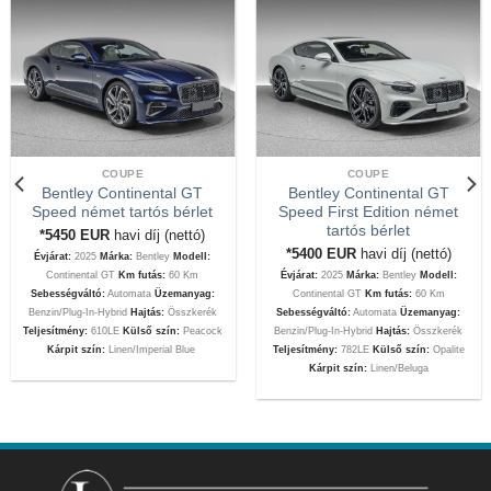
COUPE
COUPE
Bentley Continental GT
Bentley Continental GT
Speed német tartós bérlet
Speed First Edition német
tartós bérlet
*5450
EUR
havi díj (nettó)
*5400
EUR
havi díj (nettó)
Évjárat:
2025
Márka:
Bentley
Modell:
Continental GT
Km futás:
60 Km
Évjárat:
2025
Márka:
Bentley
Modell:
Sebességváltó:
Automata
Üzemanyag:
Continental GT
Km futás:
60 Km
Benzin/Plug-In-Hybrid
Hajtás:
Összkerék
Sebességváltó:
Automata
Üzemanyag:
Teljesítmény:
610LE
Külső szín:
Peacock
Benzin/Plug-In-Hybrid
Hajtás:
Összkerék
Kárpit szín:
Linen/Imperial Blue
Teljesítmény:
782LE
Külső szín:
Opalite
Kárpit szín:
Linen/Beluga