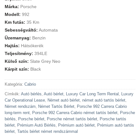
Márka:
Porsche
Modell:
992
Km futás:
35 Km
Sebességváltó:
Automata
Üzemanyag:
Benzin
Hajtás:
Hátsókerék
Teljesítmény:
394LE
Külső szín:
Slate Grey Neo
Kárpit szín:
Black
Kategória:
Cabrio
Címkék:
Autó bérlés
,
Autó bérlet
,
Luxury Car Long Term Rental
,
Luxury
Car Operational Lease
,
Német autó bérlet
,
német autó tartós bérlet
,
Német rendszám
,
Német Tartós Bérlet
,
Porsche 992 Carrera Cabrio
long-term rent
,
Porsche 992 Carrera Cabrio német tartós bérlet
,
Porsche
bérlés
,
Porsche bérlet
,
Porsche német tartós bérlet
,
Porsche tartós
bérlet
,
Prémium Autó Bérlés
,
Prémium autó bérlet
,
Prémium autó tartós
bérlet
,
Tartós bérlet német rendszámmal