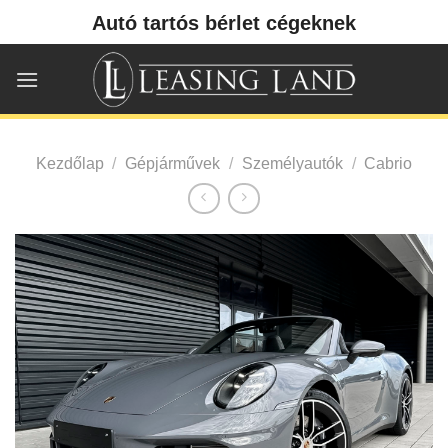
Skip
Autó tartós bérlet cégeknek
to
content
Kezdőlap
/
Gépjárművek
/
Személyautók
/
Cabrio