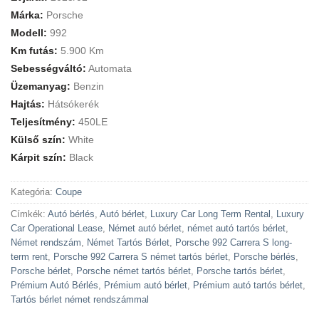
Márka:
Porsche
Modell:
992
Km futás:
5.900 Km
Sebességváltó:
Automata
Üzemanyag:
Benzin
Hajtás:
Hátsókerék
Teljesítmény:
450LE
Külső szín:
White
Kárpit szín:
Black
Kategória:
Coupe
Címkék:
Autó bérlés
,
Autó bérlet
,
Luxury Car Long Term Rental
,
Luxury
Car Operational Lease
,
Német autó bérlet
,
német autó tartós bérlet
,
Német rendszám
,
Német Tartós Bérlet
,
Porsche 992 Carrera S long-
term rent
,
Porsche 992 Carrera S német tartós bérlet
,
Porsche bérlés
,
Porsche bérlet
,
Porsche német tartós bérlet
,
Porsche tartós bérlet
,
Prémium Autó Bérlés
,
Prémium autó bérlet
,
Prémium autó tartós bérlet
,
Tartós bérlet német rendszámmal