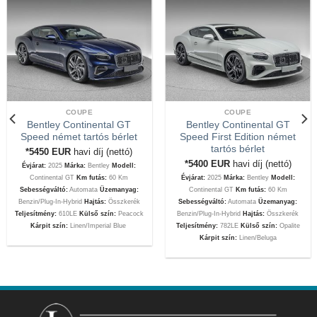
COUPE
COUPE
Bentley Continental GT
Bentley Continental GT
Speed német tartós bérlet
Speed First Edition német
tartós bérlet
*5450
EUR
havi díj (nettó)
*5400
EUR
havi díj (nettó)
Évjárat:
2025
Márka:
Bentley
Modell:
Continental GT
Km futás:
60 Km
Évjárat:
2025
Márka:
Bentley
Modell:
Sebességváltó:
Automata
Üzemanyag:
Continental GT
Km futás:
60 Km
Benzin/Plug-In-Hybrid
Hajtás:
Összkerék
Sebességváltó:
Automata
Üzemanyag:
Teljesítmény:
610LE
Külső szín:
Peacock
Benzin/Plug-In-Hybrid
Hajtás:
Összkerék
Kárpit szín:
Linen/Imperial Blue
Teljesítmény:
782LE
Külső szín:
Opalite
Kárpit szín:
Linen/Beluga