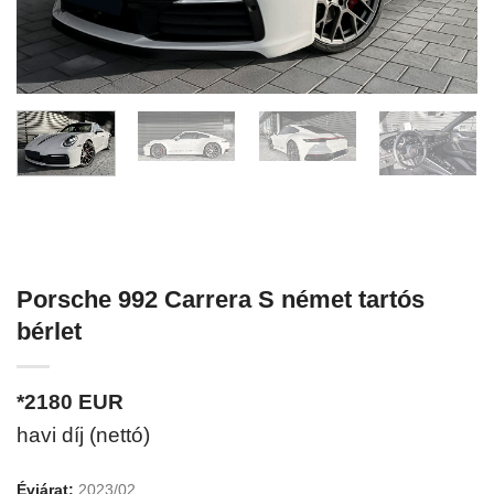
Porsche 992 Carrera S német tartós
bérlet
*2180
EUR
havi díj (nettó)
Évjárat:
2023/02