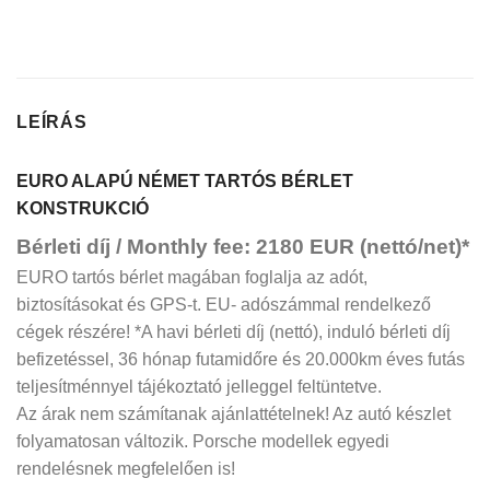
LEÍRÁS
EURO ALAPÚ NÉMET TARTÓS BÉRLET
KONSTRUKCIÓ
Bérleti díj / Monthly fee: 2180 EUR (nettó/net)*
EURO tartós bérlet magában foglalja az adót,
biztosításokat és GPS-t. EU- adószámmal rendelkező
cégek részére! *A havi bérleti díj (nettó), induló bérleti díj
befizetéssel, 36 hónap futamidőre és 20.000km éves futás
teljesítménnyel tájékoztató jelleggel feltüntetve.
Az árak nem számítanak ajánlattételnek! Az autó készlet
folyamatosan változik. Porsche modellek egyedi
rendelésnek megfelelően is!