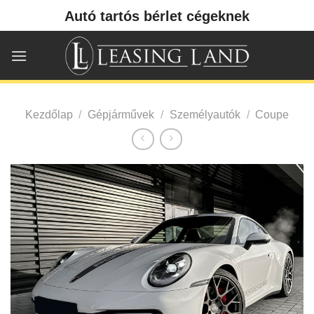
Skip
Autó tartós bérlet cégeknek
to
content
Kezdőlap
/
Gépjárművek
/
Személyautók
/
Coupe