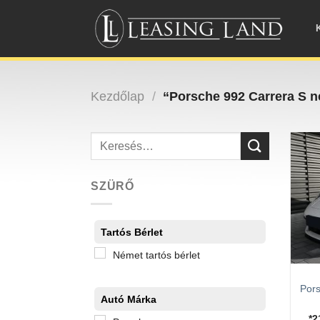
Skip
to
content
Kezdőlap
/
“Porsche 992 Carrera S né
Keresés
a
következőre:
SZÜRŐ
Tartós Bérlet
Német tartós bérlet
Pors
Autó Márka
*