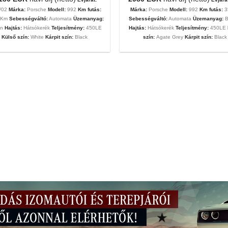
/02
Márka:
Porsche
Modell:
992
Km futás:
Márka:
Porsche
Modell:
992
Km futás:
3
0 Km
Sebességváltó:
Automata
Üzemanyag:
Sebességváltó:
Automata
Üzemanyag:
B
in
Hajtás:
Hátsókerék
Teljesítmény:
450LE
Hajtás:
Hátsókerék
Teljesítmény:
450LE
Külső szín:
White
Kárpit szín:
Black
szín:
Agate Grey
Kárpit szín:
Black