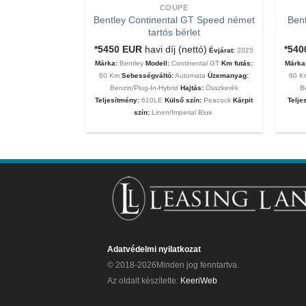
COUPE
Bentley Continental GT Speed német
Bent
tartós bérlet
tartós bérlet
nettó ár)
Évjárat:
*5450
EUR
havi díj (nettó)
*54
Évjárat:
2025
MC20
Km futás:
60
Márka:
Bentley
Modell:
Continental GT
Km futás:
Márka
ata
Üzemanyag:
60 Km
Sebességváltó:
Automata
Üzemanyag:
60 
eljesítmény:
630Le
Benzin/Plug-In-Hybrid
Hajtás:
Összkerék
B
 Matt
Kárpit szín:
Teljesítmény:
610LE
Külső szín:
Peacock
Kárpit
Telje
szín:
Linen/Imperial Blue
Adatvédelmi nyilatkozat
© 2018-2026Minden jog fenntartva.
Az oldalt készítette:
KeeriWeb