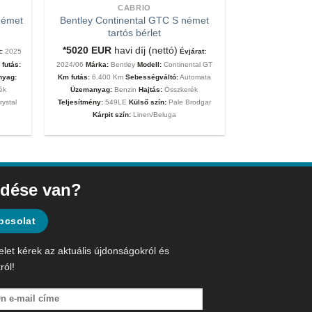
CABRIO
német
Bentley Continental GTC S német
tartós bérlet
*5020
EUR
havi díj (nettó)
:
2025
Évjárat:
futás:
2024/06
Márka:
Bentley
Modell:
Continental GT
nyag:
Km futás:
6.400 Km
Sebességváltó:
Automata
ék
Üzemanyag:
Benzin
Hajtás:
Összkerék
rystal
Teljesítmény:
549LE
Külső szín:
Pale Brodgar
Kárpit szín:
Linen/Beluga
dése van?
pcsolat
elet kérek az aktuális újdonságokról és
ról!