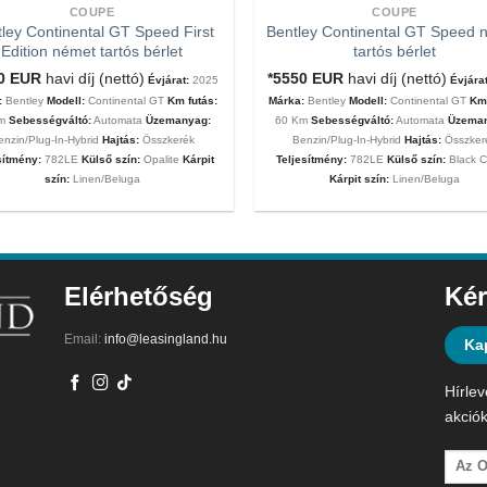
COUPE
COUPE
ley Continental GT Speed First
Bentley Continental GT Speed 
Edition német tartós bérlet
tartós bérlet
00
EUR
havi díj (nettó)
*5550
EUR
havi díj (nettó)
Évjárat:
2025
Évjárat
:
Bentley
Modell:
Continental GT
Km futás:
Márka:
Bentley
Modell:
Continental GT
Km 
Km
Sebességváltó:
Automata
Üzemanyag:
60 Km
Sebességváltó:
Automata
Üzema
enzin/Plug-In-Hybrid
Hajtás:
Összkerék
Benzin/Plug-In-Hybrid
Hajtás:
Összker
sítmény:
782LE
Külső szín:
Opalite
Kárpit
Teljesítmény:
782LE
Külső szín:
Black C
szín:
Linen/Beluga
Kárpit szín:
Linen/Beluga
Elérhetőség
Kér
Email:
info@leasingland.hu
Ka
Hírlev
akciók