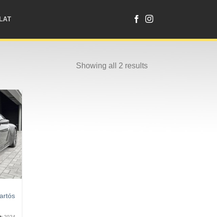
LAT
Showing all 2 results
artós
t:
2024