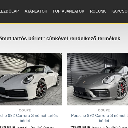
KEZDŐLAP
AJÁNLATOK
TOP AJÁNLATOK
RÓLUNK
KAPCSO
met tartós bérlet” címkével rendelkező termékek
COUPE
COUPE
che 992 Carrera S német tartós
Porsche 992 Carrera S német t
bérlet
bérlet
2180
EUR
havi díj (nettó)
*2980
EUR
havi díj (nettó)
Évjárat:
Évjára