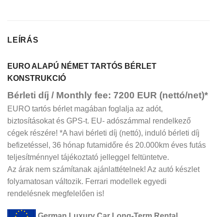
LEÍRÁS
EURO ALAPÚ NÉMET TARTÓS BÉRLET
KONSTRUKCIÓ
Bérleti díj / Monthly fee: 7200 EUR (nettó/net)*
EURO tartós bérlet magában foglalja az adót,
biztosításokat és GPS-t. EU- adószámmal rendelkező
cégek részére! *A havi bérleti díj (nettó), induló bérleti díj
befizetéssel, 36 hónap futamidőre és 20.000km éves futás
teljesítménnyel tájékoztató jelleggel feltüntetve.
Az árak nem számítanak ajánlattételnek! Az autó készlet
folyamatosan változik. Ferrari modellek egyedi
rendelésnek megfelelően is!
German Luxury Car Long-Term Rental