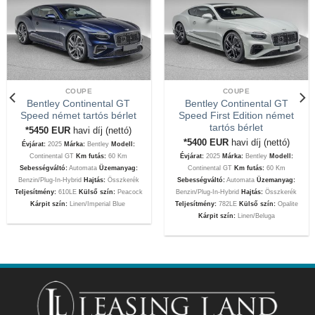
COUPE
COUPE
Bentley Continental GT
Bentley Continental GT
Speed német tartós bérlet
Speed First Edition német
tartós bérlet
*5450
EUR
havi díj (nettó)
*5400
EUR
havi díj (nettó)
Évjárat:
2025
Márka:
Bentley
Modell:
Continental GT
Km futás:
60 Km
Évjárat:
2025
Márka:
Bentley
Modell:
Sebességváltó:
Automata
Üzemanyag:
Continental GT
Km futás:
60 Km
Benzin/Plug-In-Hybrid
Hajtás:
Összkerék
Sebességváltó:
Automata
Üzemanyag:
Teljesítmény:
610LE
Külső szín:
Peacock
Benzin/Plug-In-Hybrid
Hajtás:
Összkerék
Kárpit szín:
Linen/Imperial Blue
Teljesítmény:
782LE
Külső szín:
Opalite
Kárpit szín:
Linen/Beluga