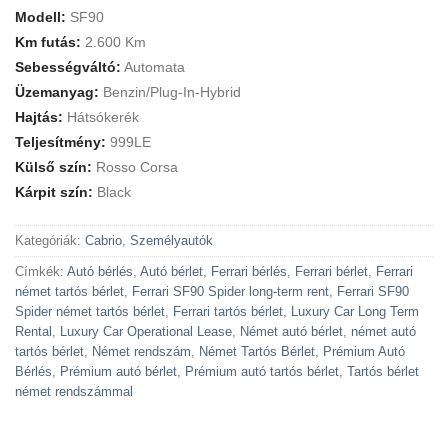
Modell:
SF90
Km futás:
2.600 Km
Sebességváltó:
Automata
Üzemanyag:
Benzin/Plug-In-Hybrid
Hajtás:
Hátsókerék
Teljesítmény:
999LE
Külső szín:
Rosso Corsa
Kárpit szín:
Black
Kategóriák:
Cabrio
,
Személyautók
Címkék:
Autó bérlés
,
Autó bérlet
,
Ferrari bérlés
,
Ferrari bérlet
,
Ferrari
német tartós bérlet
,
Ferrari SF90 Spider long-term rent
,
Ferrari SF90
Spider német tartós bérlet
,
Ferrari tartós bérlet
,
Luxury Car Long Term
Rental
,
Luxury Car Operational Lease
,
Német autó bérlet
,
német autó
tartós bérlet
,
Német rendszám
,
Német Tartós Bérlet
,
Prémium Autó
Bérlés
,
Prémium autó bérlet
,
Prémium autó tartós bérlet
,
Tartós bérlet
német rendszámmal