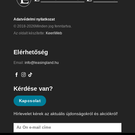
Adatvédelmi nyilatkozat
© 2018-2026Minden jog fenntartva.
Az oldalt készítette:
KeeriWeb
Elérhetőség
Email:
info@leasingland.hu
Kérdése van?
Kapcsolat
Hírlevelet kérek az aktuális újdonságokról és akciókról!