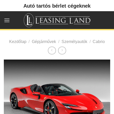
Skip
Autó tartós bérlet cégeknek
to
content
Kezdőlap
/
Gépjárművek
/
Személyautók
/
Cabrio