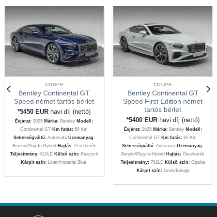
COUPE
COUPE
Bentley Continental GT
Bentley Continental GT
Speed német tartós bérlet
Speed First Edition német
tartós bérlet
*5450
EUR
havi díj (nettó)
*5400
EUR
havi díj (nettó)
Évjárat:
2025
Márka:
Bentley
Modell:
Continental GT
Km futás:
60 Km
Évjárat:
2025
Márka:
Bentley
Modell:
Sebességváltó:
Automata
Üzemanyag:
Continental GT
Km futás:
60 Km
Benzin/Plug-In-Hybrid
Hajtás:
Összkerék
Sebességváltó:
Automata
Üzemanyag:
Teljesítmény:
610LE
Külső szín:
Peacock
Benzin/Plug-In-Hybrid
Hajtás:
Összkerék
Kárpit szín:
Linen/Imperial Blue
Teljesítmény:
782LE
Külső szín:
Opalite
Kárpit szín:
Linen/Beluga