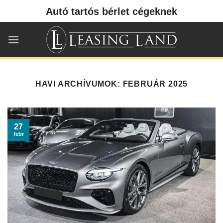
Skip
Autó tartós bérlet cégeknek
to
content
HAVI ARCHÍVUMOK:
FEBRUÁR 2025
27
febr