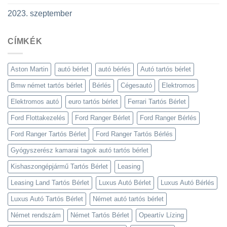
2023. szeptember
CÍMKÉK
Aston Martin
autó bérlet
autó bérlés
Autó tartós bérlet
Bmw német tartós bérlet
Bérlés
Cégesautó
Elektromos
Elektromos autó
euro tartós bérlet
Ferrari Tartós Bérlet
Ford Flottakezelés
Ford Ranger Bérlet
Ford Ranger Bérlés
Ford Ranger Tartós Bérlet
Ford Ranger Tartós Bérlés
Gyógyszerész kamarai tagok autó tartós bérlet
Kishaszongépjármű Tartós Bérlet
Leasing
Leasing Land Tartós Bérlet
Luxus Autó Bérlet
Luxus Autó Bérlés
Luxus Autó Tartós Bérlet
Német autó tartós bérlet
Német rendszám
Német Tartós Bérlet
Opeartív Lízing