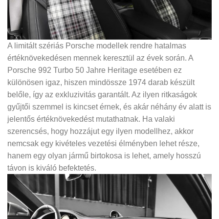
A limitált szériás Porsche modellek rendre hatalmas
értéknövekedésen mennek keresztül az évek során. A
Porsche 992 Turbo 50 Jahre Heritage esetében ez
különösen igaz, hiszen mindössze 1974 darab készült
belőle, így az exkluzivitás garantált. Az ilyen ritkaságok
gyűjtői szemmel is kincset érnek, és akár néhány év alatt is
jelentős értéknövekedést mutathatnak. Ha valaki
szerencsés, hogy hozzájut egy ilyen modellhez, akkor
nemcsak egy kivételes vezetési élményben lehet része,
hanem egy olyan jármű birtokosa is lehet, amely hosszú
távon is kiváló befektetés.