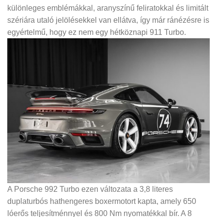
különleges emblémákkal, aranyszínű feliratokkal és limitált
szériára utaló jelölésekkel van ellátva, így már ránézésre is
egyértelmű, hogy ez nem egy hétköznapi 911 Turbo.
A Porsche 992 Turbo ezen változata a 3,8 literes
duplaturbós hathengeres boxermotort kapta, amely 650
lóerős teljesítménnyel és 800 Nm nyomatékkal bír. A 8