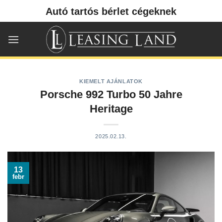
Skip
Autó tartós bérlet cégeknek
to
content
KIEMELT AJÁNLATOK
Porsche 992 Turbo 50 Jahre
Heritage
2025.02.13.
13
febr