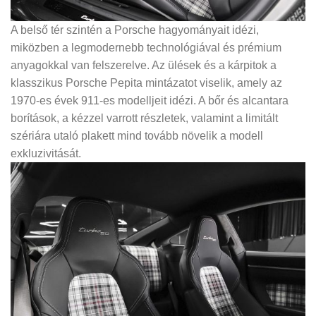
A belső tér szintén a Porsche hagyományait idézi,
miközben a legmodernebb technológiával és prémium
anyagokkal van felszerelve. Az ülések és a kárpitok a
klasszikus Porsche Pepita mintázatot viselik, amely az
1970-es évek 911-es modelljeit idézi. A bőr és alcantara
borítások, a kézzel varrott részletek, valamint a limitált
szériára utaló plakett mind tovább növelik a modell
exkluzivitását.