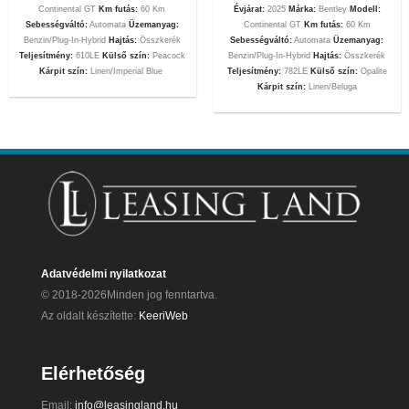
Continental GT
Km futás:
60 Km
Évjárat:
2025
Márka:
Bentley
Modell:
Sebességváltó:
Automata
Üzemanyag:
Continental GT
Km futás:
60 Km
Benzin/Plug-In-Hybrid
Hajtás:
Összkerék
Sebességváltó:
Automata
Üzemanyag:
Teljesítmény:
610LE
Külső szín:
Peacock
Benzin/Plug-In-Hybrid
Hajtás:
Összkerék
Kárpit szín:
Linen/Imperial Blue
Teljesítmény:
782LE
Külső szín:
Opalite
Kárpit szín:
Linen/Beluga
Adatvédelmi nyilatkozat
© 2018-2026Minden jog fenntartva.
Az oldalt készítette:
KeeriWeb
Elérhetőség
Email:
info@leasingland.hu