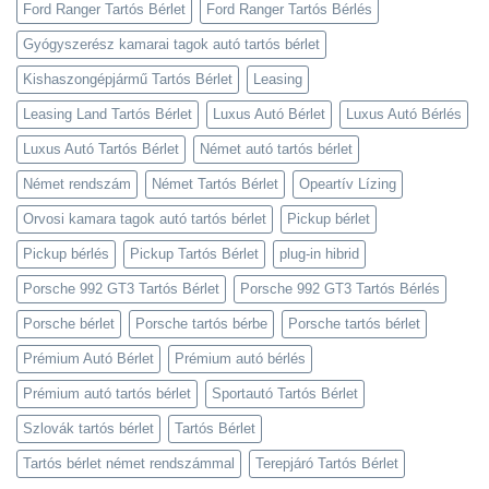
Ford Ranger Tartós Bérlet
Ford Ranger Tartós Bérlés
Gyógyszerész kamarai tagok autó tartós bérlet
Kishaszongépjármű Tartós Bérlet
Leasing
Leasing Land Tartós Bérlet
Luxus Autó Bérlet
Luxus Autó Bérlés
Luxus Autó Tartós Bérlet
Német autó tartós bérlet
Német rendszám
Német Tartós Bérlet
Opeartív Lízing
Orvosi kamara tagok autó tartós bérlet
Pickup bérlet
Pickup bérlés
Pickup Tartós Bérlet
plug-in hibrid
Porsche 992 GT3 Tartós Bérlet
Porsche 992 GT3 Tartós Bérlés
Porsche bérlet
Porsche tartós bérbe
Porsche tartós bérlet
Prémium Autó Bérlet
Prémium autó bérlés
Prémium autó tartós bérlet
Sportautó Tartós Bérlet
Szlovák tartós bérlet
Tartós Bérlet
Tartós bérlet német rendszámmal
Terepjáró Tartós Bérlet