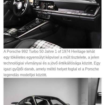
A Porsche 992 Turbo 50 Jahre 1 of 1974 Heritage tehát
egy tökéletes egyensúlyt képvisel a múlt tisztelete, a jelen
technológiai vívmányai és a jövő értékállósága között. Egy
igazi gyűjtői darab, amely méltó helyet foglal el a Porsche
legendás modelljei között.