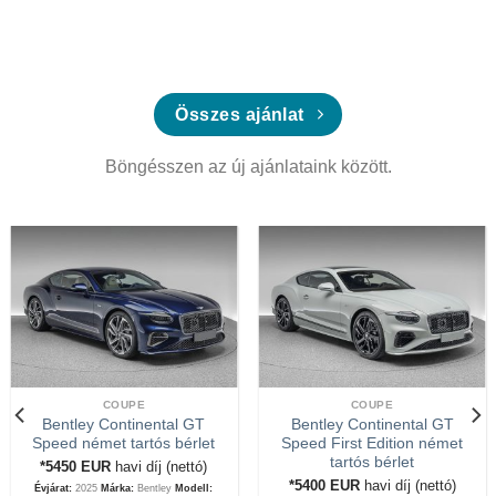
Összes ajánlat
Böngésszen az új ajánlataink között.
COUPE
COUPE
Bentley Continental GT
Bentley Continental GT
Speed német tartós bérlet
Speed First Edition német
tartós bérlet
*5450
EUR
havi díj (nettó)
*5400
EUR
havi díj (nettó)
Évjárat:
2025
Márka:
Bentley
Modell: