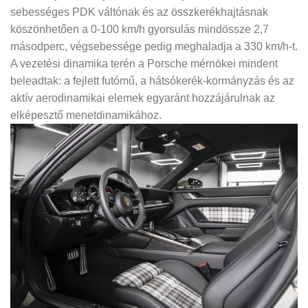
sebességes PDK váltónak és az összkerékhajtásnak
köszönhetően a 0-100 km/h gyorsulás mindössze 2,7
másodperc, végsebessége pedig meghaladja a 330 km/h-t.
A vezetési dinamika terén a Porsche mérnökei mindent
beleadtak: a fejlett futómű, a hátsókerék-kormányzás és az
aktív aerodinamikai elemek egyaránt hozzájárulnak az
elképesztő menetdinamikához.