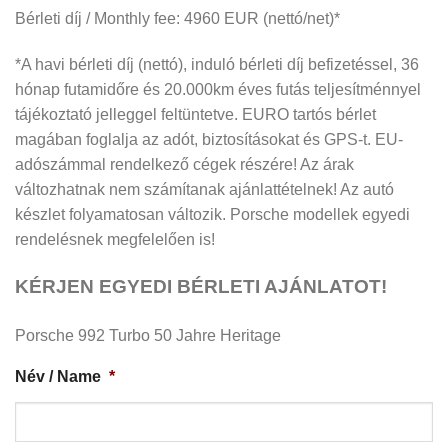
Bérleti díj / Monthly fee: 4960 EUR (nettó/net)*
*A havi bérleti díj (nettó), induló bérleti díj befizetéssel, 36
hónap futamidőre és 20.000km éves futás teljesítménnyel
tájékoztató jelleggel feltüntetve. EURO tartós bérlet
magában foglalja az adót, biztosításokat és GPS-t. EU-
adószámmal rendelkező cégek részére! Az árak
változhatnak nem számítanak ajánlattételnek! Az autó
készlet folyamatosan változik. Porsche modellek egyedi
rendelésnek megfelelően is!
KÉRJEN EGYEDI BÉRLETI AJÁNLATOT!
Porsche 992 Turbo 50 Jahre Heritage
Név / Name
*