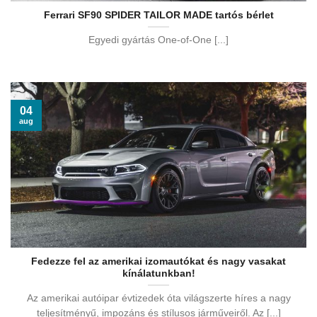
Ferrari SF90 SPIDER TAILOR MADE tartós bérlet
Egyedi gyártás One-of-One [...]
04
aug
Fedezze fel az amerikai izomautókat és nagy vasakat
kínálatunkban!
Az amerikai autóipar évtizedek óta világszerte híres a nagy
teljesítményű, impozáns és stílusos járműveiről. Az [...]