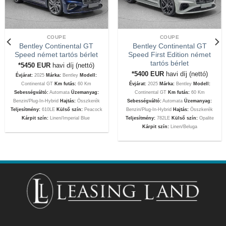
COUPE
COUPE
Bentley Continental GT
Bentley Continental GT
Speed német tartós bérlet
Speed First Edition német
tartós bérlet
*5450
EUR
havi díj (nettó)
*5400
EUR
havi díj (nettó)
Évjárat:
2025
Márka:
Bentley
Modell:
Continental GT
Km futás:
60 Km
Évjárat:
2025
Márka:
Bentley
Modell:
Sebességváltó:
Automata
Üzemanyag:
Continental GT
Km futás:
60 Km
Benzin/Plug-In-Hybrid
Hajtás:
Összkerék
Sebességváltó:
Automata
Üzemanyag:
Teljesítmény:
610LE
Külső szín:
Peacock
Benzin/Plug-In-Hybrid
Hajtás:
Összkerék
Kárpit szín:
Linen/Imperial Blue
Teljesítmény:
782LE
Külső szín:
Opalite
Kárpit szín:
Linen/Beluga