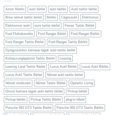
Aston Martin
autó bérlet
autó bérlés
Autó tartós bérlet
Bmw német tartós bérlet
Bérlés
Cégesautó
Elektromos
Elektromos autó
euro tartós bérlet
Ferrari Tartós Bérlet
Ford Flottakezelés
Ford Ranger Bérlet
Ford Ranger Bérlés
Ford Ranger Tartós Bérlet
Ford Ranger Tartós Bérlés
Gyógyszerész kamarai tagok autó tartós bérlet
Kishaszongépjármű Tartós Bérlet
Leasing
Leasing Land Tartós Bérlet
Luxus Autó Bérlet
Luxus Autó Bérlés
Luxus Autó Tartós Bérlet
Német autó tartós bérlet
Német rendszám
Német Tartós Bérlet
Opeartív Lízing
Orvosi kamara tagok autó tartós bérlet
Pickup bérlet
Pickup bérlés
Pickup Tartós Bérlet
plug-in hibrid
Porsche 992 GT3 Tartós Bérlet
Porsche 992 GT3 Tartós Bérlés