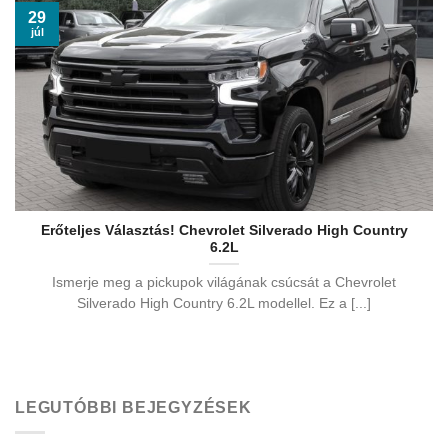
29
júl
Erőteljes Választás! Chevrolet Silverado High Country
6.2L
Ismerje meg a pickupok világának csúcsát a Chevrolet
Silverado High Country 6.2L modellel. Ez a [...]
LEGUTÓBBI BEJEGYZÉSEK