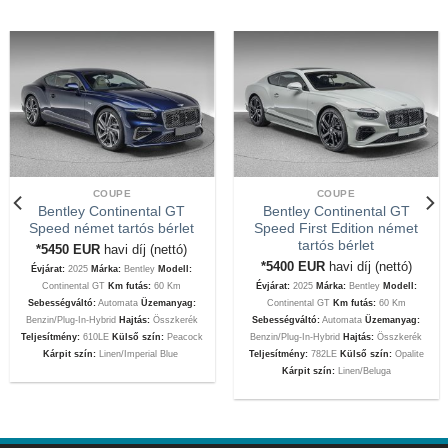
COUPE
COUPE
Bentley Continental GT
Bentley Continental GT
Speed német tartós bérlet
Speed First Edition német
tartós bérlet
*5450
EUR
havi díj (nettó)
*5400
EUR
havi díj (nettó)
Évjárat:
2025
Márka:
Bentley
Modell:
Continental GT
Km futás:
60 Km
Évjárat:
2025
Márka:
Bentley
Modell:
Sebességváltó:
Automata
Üzemanyag:
Continental GT
Km futás:
60 Km
Benzin/Plug-In-Hybrid
Hajtás:
Összkerék
Sebességváltó:
Automata
Üzemanyag:
Teljesítmény:
610LE
Külső szín:
Peacock
Benzin/Plug-In-Hybrid
Hajtás:
Összkerék
Kárpit szín:
Linen/Imperial Blue
Teljesítmény:
782LE
Külső szín:
Opalite
Kárpit szín:
Linen/Beluga