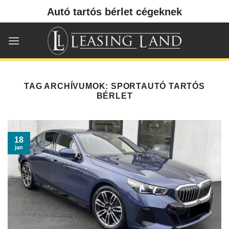
Skip
Autó tartós bérlet cégeknek
to
content
TAG ARCHÍVUMOK:
SPORTAUTÓ TARTÓS
BÉRLET
18
jan