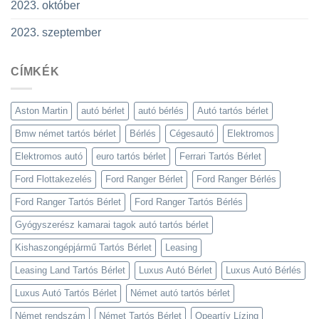
2023. október
2023. szeptember
CÍMKÉK
Aston Martin
autó bérlet
autó bérlés
Autó tartós bérlet
Bmw német tartós bérlet
Bérlés
Cégesautó
Elektromos
Elektromos autó
euro tartós bérlet
Ferrari Tartós Bérlet
Ford Flottakezelés
Ford Ranger Bérlet
Ford Ranger Bérlés
Ford Ranger Tartós Bérlet
Ford Ranger Tartós Bérlés
Gyógyszerész kamarai tagok autó tartós bérlet
Kishaszongépjármű Tartós Bérlet
Leasing
Leasing Land Tartós Bérlet
Luxus Autó Bérlet
Luxus Autó Bérlés
Luxus Autó Tartós Bérlet
Német autó tartós bérlet
Német rendszám
Német Tartós Bérlet
Opeartív Lízing