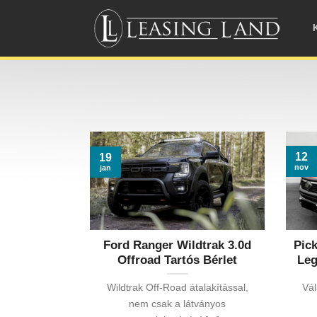
Skip
to
content
12
19
nov
jan
Ford Ranger Wildtrak 3.0d
Pick
Offroad Tartós Bérlet
Leg
Wildtrak Off-Road átalakítással,
Vál
nem csak a látványos