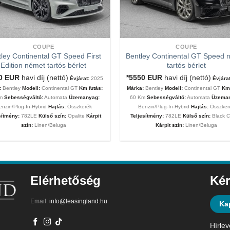
COUPE
COUPE
ley Continental GT Speed First
Bentley Continental GT Speed 
Edition német tartós bérlet
tartós bérlet
00
EUR
havi díj (nettó)
*5550
EUR
havi díj (nettó)
Évjárat:
2025
Évjárat
:
Bentley
Modell:
Continental GT
Km futás:
Márka:
Bentley
Modell:
Continental GT
Km 
Km
Sebességváltó:
Automata
Üzemanyag:
60 Km
Sebességváltó:
Automata
Üzema
enzin/Plug-In-Hybrid
Hajtás:
Összkerék
Benzin/Plug-In-Hybrid
Hajtás:
Összker
sítmény:
782LE
Külső szín:
Opalite
Kárpit
Teljesítmény:
782LE
Külső szín:
Black C
szín:
Linen/Beluga
Kárpit szín:
Linen/Beluga
Elérhetőség
Kér
Email:
info@leasingland.hu
Ka
Hírlev