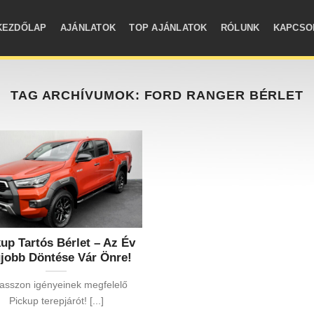
KEZDŐLAP
AJÁNLATOK
TOP AJÁNLATOK
RÓLUNK
KAPCSO
TAG ARCHÍVUMOK:
FORD RANGER BÉRLET
up Tartós Bérlet – Az Év
jobb Döntése Vár Önre!
asszon igényeinek megfelelő
Pickup terepjárót! [...]