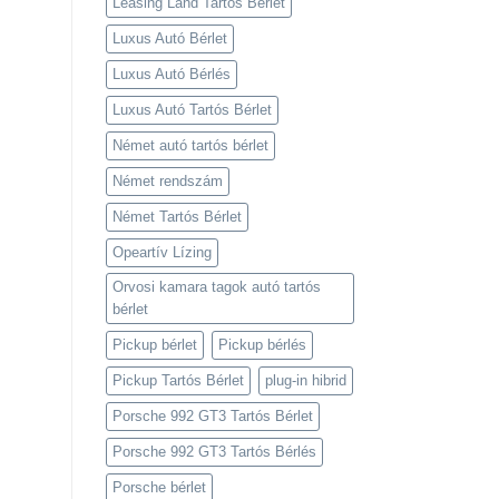
Leasing Land Tartós Bérlet
Luxus Autó Bérlet
Luxus Autó Bérlés
Luxus Autó Tartós Bérlet
Német autó tartós bérlet
Német rendszám
Német Tartós Bérlet
Opeartív Lízing
Orvosi kamara tagok autó tartós
bérlet
Pickup bérlet
Pickup bérlés
Pickup Tartós Bérlet
plug-in hibrid
Porsche 992 GT3 Tartós Bérlet
Porsche 992 GT3 Tartós Bérlés
Porsche bérlet