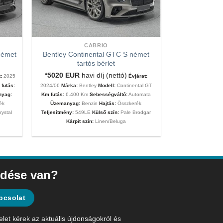
CABRIO
német
Bentley Continental GTC S német
tartós bérlet
*5020
EUR
havi díj (nettó)
:
2025
Évjárat:
futás:
2024/06
Márka:
Bentley
Modell:
Continental GT
nyag:
Km futás:
6.400 Km
Sebességváltó:
Automata
ék
Üzemanyag:
Benzin
Hajtás:
Összkerék
rystal
Teljesítmény:
549LE
Külső szín:
Pale Brodgar
Kárpit szín:
Linen/Beluga
dése van?
pcsolat
elet kérek az aktuális újdonságokról és