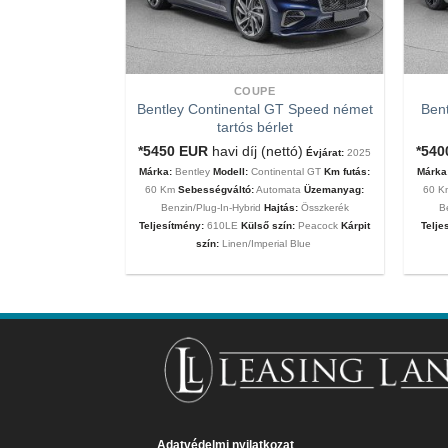
COUPE
Bentley Continental GT Speed német
Bent
tartós bérlet
tartós bérlet
nettó ár)
Évjárat:
*5450
EUR
havi díj (nettó)
*54
Évjárat:
2025
MC20
Km futás:
60
Márka:
Bentley
Modell:
Continental GT
Km futás:
Márka
ata
Üzemanyag:
60 Km
Sebességváltó:
Automata
Üzemanyag:
60 
eljesítmény:
630Le
Benzin/Plug-In-Hybrid
Hajtás:
Összkerék
B
 Matt
Kárpit szín:
Teljesítmény:
610LE
Külső szín:
Peacock
Kárpit
Telje
szín:
Linen/Imperial Blue
Adatvédelmi nyilatkozat