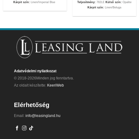
Kárpit szín:
Linen/Imperial Blue
Teljesítmény:
782LE
Külső szín:
Opalite
Kárpit szín:
Linen/Beluga
Adatvédelmi nyilatkozat
© 2018-2026Minden jog fenntartva.
Az oldalt készítette:
KeeriWeb
Elérhetőség
Email:
info@leasingland.hu