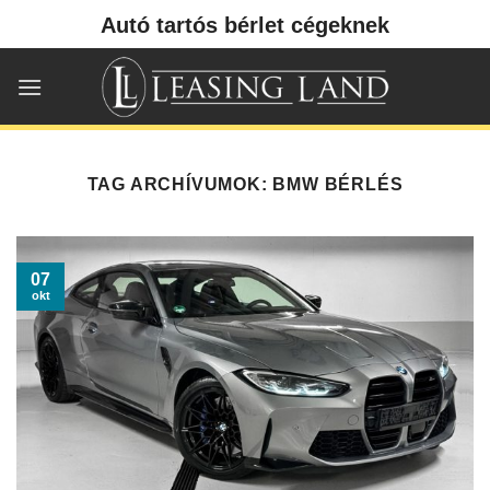
Skip
Autó tartós bérlet cégeknek
to
content
TAG ARCHÍVUMOK:
BMW BÉRLÉS
07
okt