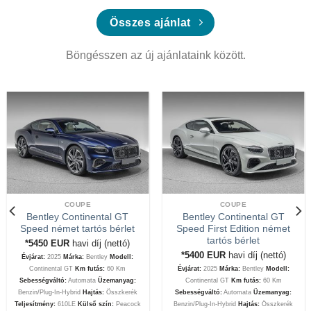
Összes ajánlat
Böngésszen az új ajánlataink között.
COUPE
COUPE
Bentley Continental GT
Bentley Continental GT
Speed német tartós bérlet
Speed First Edition német
tartós bérlet
*5450
EUR
havi díj (nettó)
*5400
EUR
havi díj (nettó)
Évjárat:
2025
Márka:
Bentley
Modell:
Continental GT
Km futás:
60 Km
Évjárat:
2025
Márka:
Bentley
Modell:
Sebességváltó:
Automata
Üzemanyag:
Continental GT
Km futás:
60 Km
Benzin/Plug-In-Hybrid
Hajtás:
Összkerék
Sebességváltó:
Automata
Üzemanyag:
Teljesítmény:
610LE
Külső szín:
Peacock
Benzin/Plug-In-Hybrid
Hajtás:
Összkerék