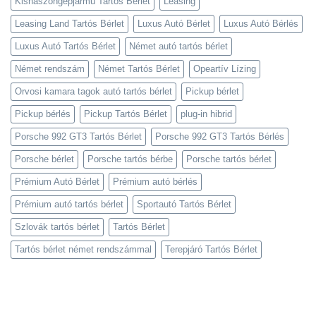
Kishaszongépjármű Tartós Bérlet
Leasing
Leasing Land Tartós Bérlet
Luxus Autó Bérlet
Luxus Autó Bérlés
Luxus Autó Tartós Bérlet
Német autó tartós bérlet
Német rendszám
Német Tartós Bérlet
Opeartív Lízing
Orvosi kamara tagok autó tartós bérlet
Pickup bérlet
Pickup bérlés
Pickup Tartós Bérlet
plug-in hibrid
Porsche 992 GT3 Tartós Bérlet
Porsche 992 GT3 Tartós Bérlés
Porsche bérlet
Porsche tartós bérbe
Porsche tartós bérlet
Prémium Autó Bérlet
Prémium autó bérlés
Prémium autó tartós bérlet
Sportautó Tartós Bérlet
Szlovák tartós bérlet
Tartós Bérlet
Tartós bérlet német rendszámmal
Terepjáró Tartós Bérlet