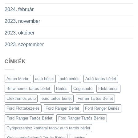
2024. február
2023. november
2023. október
2023. szeptember
CÍMKÉK
Aston Martin
autó bérlet
autó bérlés
Autó tartós bérlet
Bmw német tartós bérlet
Bérlés
Cégesautó
Elektromos
Elektromos autó
euro tartós bérlet
Ferrari Tartós Bérlet
Ford Flottakezelés
Ford Ranger Bérlet
Ford Ranger Bérlés
Ford Ranger Tartós Bérlet
Ford Ranger Tartós Bérlés
Gyógyszerész kamarai tagok autó tartós bérlet
Kishaszongépjármű Tartós Bérlet
Leasing