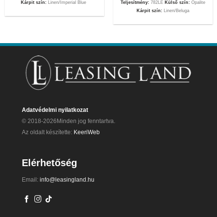
Kárpit szín:
Linen/Imperial Blue
Teljesítmény:
782LE
Külső szín:
Opalite
Kárpit szín:
Linen/Beluga
Adatvédelmi nyilatkozat
© 2018-2026Minden jog fenntartva.
Az oldalt készítette:
KeeriWeb
Elérhetőség
Email:
info@leasingland.hu