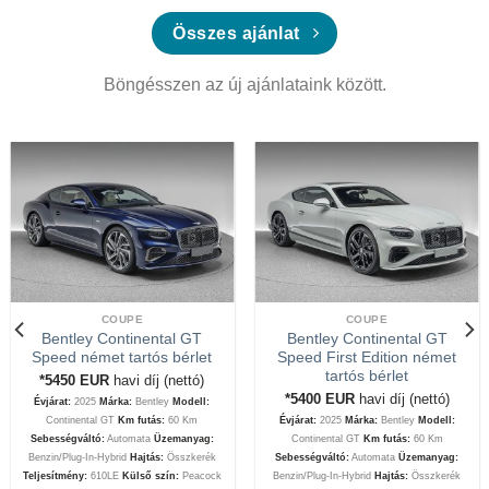
Összes ajánlat
Böngésszen az új ajánlataink között.
COUPE
COUPE
Bentley Continental GT
Bentley Continental GT
Speed német tartós bérlet
Speed First Edition német
tartós bérlet
*5450
EUR
havi díj (nettó)
*5400
EUR
havi díj (nettó)
Évjárat:
2025
Márka:
Bentley
Modell:
Continental GT
Km futás:
60 Km
Évjárat:
2025
Márka:
Bentley
Modell:
Sebességváltó:
Automata
Üzemanyag:
Continental GT
Km futás:
60 Km
Benzin/Plug-In-Hybrid
Hajtás:
Összkerék
Sebességváltó:
Automata
Üzemanyag:
Teljesítmény:
610LE
Külső szín:
Peacock
Benzin/Plug-In-Hybrid
Hajtás:
Összkerék