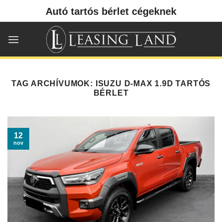
Skip
Autó tartós bérlet cégeknek
to
content
TAG ARCHÍVUMOK:
ISUZU D-MAX 1.9D TARTÓS
BÉRLET
12
nov