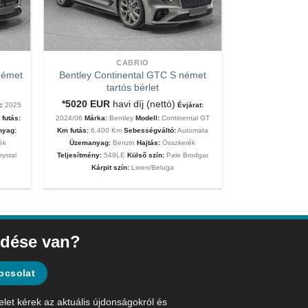
CABRIO
német
Bentley Continental GTC S német
tartós bérlet
*5020
EUR
havi díj (nettó)
:
2025
Évjárat:
futás:
2024/06
Márka:
Bentley
Modell:
Continental GT
nyag:
Km futás:
6.400 Km
Sebességváltó:
Automata
ék
Üzemanyag:
Benzin
Hajtás:
Összkerék
rystal
Teljesítmény:
549LE
Külső szín:
Pale Brodgar
Kárpit szín:
Linen/Beluga
dése van?
pcsolat
elet kérek az aktuális újdonságokról és