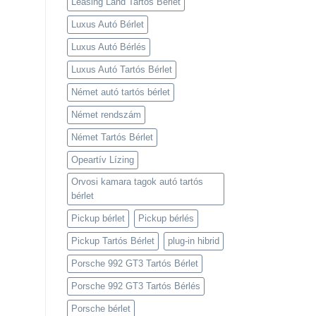
Leasing Land Tartós Bérlet
Luxus Autó Bérlet
Luxus Autó Bérlés
Luxus Autó Tartós Bérlet
Német autó tartós bérlet
Német rendszám
Német Tartós Bérlet
Opeartív Lízing
Orvosi kamara tagok autó tartós
bérlet
Pickup bérlet
Pickup bérlés
Pickup Tartós Bérlet
plug-in hibrid
Porsche 992 GT3 Tartós Bérlet
Porsche 992 GT3 Tartós Bérlés
Porsche bérlet