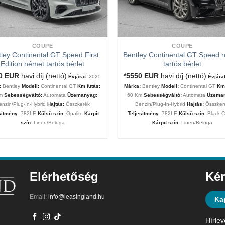
COUPE
COUPE
ley Continental GT Speed First
Bentley Continental GT Speed 
Edition német tartós bérlet
tartós bérlet
00
EUR
havi díj (nettó)
*5550
EUR
havi díj (nettó)
Évjárat:
2025
Évjárat
:
Bentley
Modell:
Continental GT
Km futás:
Márka:
Bentley
Modell:
Continental GT
Km 
Km
Sebességváltó:
Automata
Üzemanyag:
60 Km
Sebességváltó:
Automata
Üzema
enzin/Plug-In-Hybrid
Hajtás:
Összkerék
Benzin/Plug-In-Hybrid
Hajtás:
Összker
sítmény:
782LE
Külső szín:
Opalite
Kárpit
Teljesítmény:
782LE
Külső szín:
Black C
szín:
Linen/Beluga
Kárpit szín:
Linen/Beluga
Elérhetőség
Kér
Email:
info@leasingland.hu
Ka
Hírlev