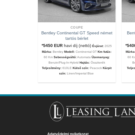
COUPE
Bentley Continental GT Speed német
Bent
tartós bérlet
tartós bérlet
nettó ár)
Évjárat:
*5450
EUR
havi díj (nettó)
*54
Évjárat:
2025
MC20
Km futás:
60
Márka:
Bentley
Modell:
Continental GT
Km futás:
Márka
ata
Üzemanyag:
60 Km
Sebességváltó:
Automata
Üzemanyag:
60 
eljesítmény:
630Le
Benzin/Plug-In-Hybrid
Hajtás:
Összkerék
B
 Matt
Kárpit szín:
Teljesítmény:
610LE
Külső szín:
Peacock
Kárpit
Telje
szín:
Linen/Imperial Blue
Adatvédelmi nyilatkozat