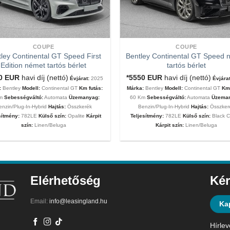
COUPE
COUPE
ley Continental GT Speed First
Bentley Continental GT Speed 
Edition német tartós bérlet
tartós bérlet
00
EUR
havi díj (nettó)
*5550
EUR
havi díj (nettó)
Évjárat:
2025
Évjárat
:
Bentley
Modell:
Continental GT
Km futás:
Márka:
Bentley
Modell:
Continental GT
Km 
Km
Sebességváltó:
Automata
Üzemanyag:
60 Km
Sebességváltó:
Automata
Üzema
enzin/Plug-In-Hybrid
Hajtás:
Összkerék
Benzin/Plug-In-Hybrid
Hajtás:
Összker
sítmény:
782LE
Külső szín:
Opalite
Kárpit
Teljesítmény:
782LE
Külső szín:
Black C
szín:
Linen/Beluga
Kárpit szín:
Linen/Beluga
Elérhetőség
Kér
Email:
info@leasingland.hu
Ka
Hírlev