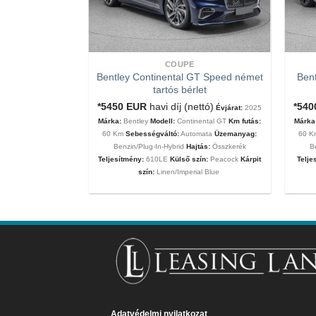
COUPE
Bentley Continental GT Speed német
Bent
tartós bérlet
tartós bérlet
nettó ár)
Évjárat:
*5450
EUR
havi díj (nettó)
*54
Évjárat:
2025
MC20
Km futás:
60
Márka:
Bentley
Modell:
Continental GT
Km futás:
Márka
ata
Üzemanyag:
60 Km
Sebességváltó:
Automata
Üzemanyag:
60 
eljesítmény:
630Le
Benzin/Plug-In-Hybrid
Hajtás:
Összkerék
B
 Matt
Kárpit szín:
Teljesítmény:
610LE
Külső szín:
Peacock
Kárpit
Telje
szín:
Linen/Imperial Blue
Adatvédelmi nyilatkozat