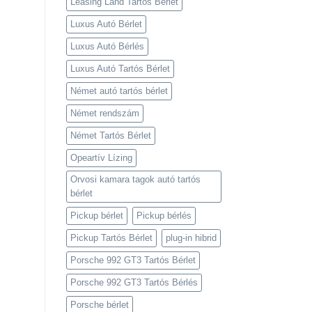
Leasing Land Tartós Bérlet
Luxus Autó Bérlet
Luxus Autó Bérlés
Luxus Autó Tartós Bérlet
Német autó tartós bérlet
Német rendszám
Német Tartós Bérlet
Opeartív Lízing
Orvosi kamara tagok autó tartós
bérlet
Pickup bérlet
Pickup bérlés
Pickup Tartós Bérlet
plug-in hibrid
Porsche 992 GT3 Tartós Bérlet
Porsche 992 GT3 Tartós Bérlés
Porsche bérlet