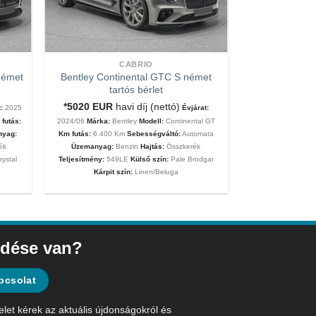
CABRIO
német
Bentley Continental GTC S német
tartós bérlet
*5020
EUR
havi díj (nettó)
:
2025
Évjárat:
futás:
2024/06
Márka:
Bentley
Modell:
Continental GT
nyag:
Km futás:
6.400 Km
Sebességváltó:
Automata
ék
Üzemanyag:
Benzin
Hajtás:
Összkerék
rystal
Teljesítmény:
549LE
Külső szín:
Pale Brodgar
Kárpit szín:
Linen/Beluga
dése van?
pcsolat
elet kérek az aktuális újdonságokról és