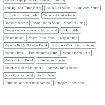
Kishaszongépjármű Tartós Bérlet
Leasing
Leasing Land Tartós Bérlet
Luxus Autó Bérlet
Luxus Autó Bérlés
Luxus Autó Tartós Bérlet
Német autó tartós bérlet
Német rendszám
Német Tartós Bérlet
Opeartív Lízing
Orvosi kamara tagok autó tartós bérlet
Pickup bérlet
Pickup bérlés
Pickup Tartós Bérlet
plug-in hibrid
Porsche 992 GT3 Tartós Bérlet
Porsche 992 GT3 Tartós Bérlés
Porsche bérlet
Porsche tartós bérbe
Porsche tartós bérlet
Prémium Autó Bérlet
Prémium autó bérlés
Prémium autó tartós bérlet
Sportautó Tartós Bérlet
Szlovák tartós bérlet
Tartós Bérlet
Tartós bérlet német rendszámmal
Terepjáró Tartós Bérlet