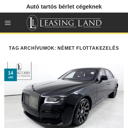
Skip
Autó tartós bérlet cégeknek
to
content
TAG ARCHÍVUMOK:
NÉMET FLOTTAKEZELÉS
14
okt