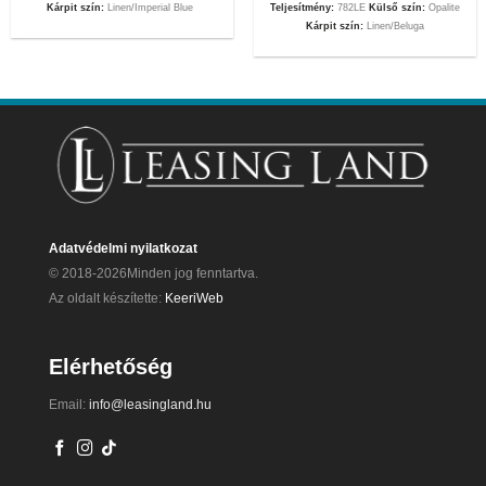
Kárpit szín:
Linen/Imperial Blue
Teljesítmény:
782LE
Külső szín:
Opalite
Kárpit szín:
Linen/Beluga
Adatvédelmi nyilatkozat
© 2018-2026Minden jog fenntartva.
Az oldalt készítette:
KeeriWeb
Elérhetőség
Email:
info@leasingland.hu