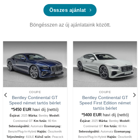
Összes ajánlat
Böngésszen az új ajánlataink között.
COUPE
COUPE
Bentley Continental GT
Bentley Continental GT
Speed német tartós bérlet
Speed First Edition német
tartós bérlet
*5450
EUR
havi díj (nettó)
*5400
EUR
havi díj (nettó)
Évjárat:
2025
Márka:
Bentley
Modell:
Continental GT
Km futás:
60 Km
Évjárat:
2025
Márka:
Bentley
Modell:
Sebességváltó:
Automata
Üzemanyag:
Continental GT
Km futás:
60 Km
Benzin/Plug-In-Hybrid
Hajtás:
Összkerék
Sebességváltó:
Automata
Üzemanyag:
Teljesítmény:
610LE
Külső szín:
Peacock
Benzin/Plug-In-Hybrid
Hajtás:
Összkerék