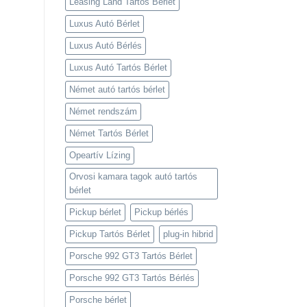
Leasing Land Tartós Bérlet
Luxus Autó Bérlet
Luxus Autó Bérlés
Luxus Autó Tartós Bérlet
Német autó tartós bérlet
Német rendszám
Német Tartós Bérlet
Opeartív Lízing
Orvosi kamara tagok autó tartós
bérlet
Pickup bérlet
Pickup bérlés
Pickup Tartós Bérlet
plug-in hibrid
Porsche 992 GT3 Tartós Bérlet
Porsche 992 GT3 Tartós Bérlés
Porsche bérlet