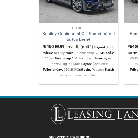
COUPE
Bentley Continental GT Speed német
Bent
tartós bérlet
tartós bérlet
nettó ár)
Évjárat:
*5450
EUR
havi díj (nettó)
*54
Évjárat:
2025
MC20
Km futás:
60
Márka:
Bentley
Modell:
Continental GT
Km futás:
Márka
ata
Üzemanyag:
60 Km
Sebességváltó:
Automata
Üzemanyag:
60 
eljesítmény:
630Le
Benzin/Plug-In-Hybrid
Hajtás:
Összkerék
B
 Matt
Kárpit szín:
Teljesítmény:
610LE
Külső szín:
Peacock
Kárpit
Telje
szín:
Linen/Imperial Blue
Adatvédelmi nyilatkozat