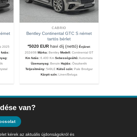
CABRIO
német
Bentley Continental GTC S német
tartós bérlet
*5020
EUR
havi díj (nettó)
:
2025
Évjárat:
futás:
2024/06
Márka:
Bentley
Modell:
Continental GT
nyag:
Km futás:
6.400 Km
Sebességváltó:
Automata
ék
Üzemanyag:
Benzin
Hajtás:
Összkerék
rystal
Teljesítmény:
549LE
Külső szín:
Pale Brodgar
Kárpit szín:
Linen/Beluga
dése van?
pcsolat
elet kérek az aktuális újdonságokról és