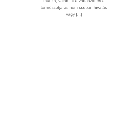
munka, valamint a vadászat és a
természetjárás nem csupán hivatás
vagy [...]