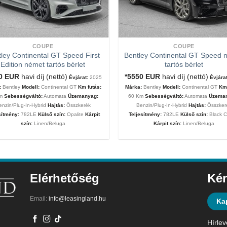
COUPE
COUPE
ley Continental GT Speed First
Bentley Continental GT Speed 
Edition német tartós bérlet
tartós bérlet
00
EUR
havi díj (nettó)
*5550
EUR
havi díj (nettó)
Évjárat:
2025
Évjárat
:
Bentley
Modell:
Continental GT
Km futás:
Márka:
Bentley
Modell:
Continental GT
Km 
Km
Sebességváltó:
Automata
Üzemanyag:
60 Km
Sebességváltó:
Automata
Üzema
enzin/Plug-In-Hybrid
Hajtás:
Összkerék
Benzin/Plug-In-Hybrid
Hajtás:
Összker
sítmény:
782LE
Külső szín:
Opalite
Kárpit
Teljesítmény:
782LE
Külső szín:
Black C
szín:
Linen/Beluga
Kárpit szín:
Linen/Beluga
Elérhetőség
Kér
Email:
info@leasingland.hu
Ka
Hírlev