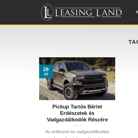
Skip
to
content
TA
28
júl
Pickup Tartós Bérlet
Erdészetek és
Vadgazdálkodók Részére
Az erdészeti és vadgazdálkodási