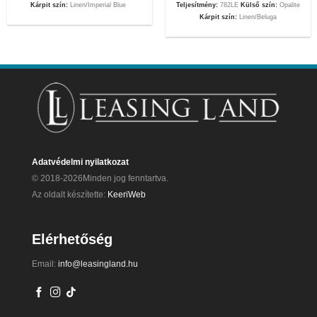
Kárpit szín:
Linen/Imperial Blue
Teljesítmény:
782LE
Külső szín:
Opalite
Kárpit szín:
Linen/Beluga
Adatvédelmi nyilatkozat
© 2018-2026Minden jog fenntartva.
Az oldalt készítette:
KeeriWeb
Elérhetőség
Email:
info@leasingland.hu