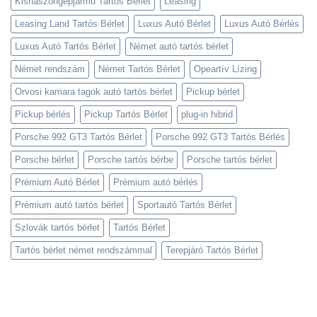
Kishaszongépjármű Tartós Bérlet
Leasing
Leasing Land Tartós Bérlet
Luxus Autó Bérlet
Luxus Autó Bérlés
Luxus Autó Tartós Bérlet
Német autó tartós bérlet
Német rendszám
Német Tartós Bérlet
Opeartív Lízing
Orvosi kamara tagok autó tartós bérlet
Pickup bérlet
Pickup bérlés
Pickup Tartós Bérlet
plug-in hibrid
Porsche 992 GT3 Tartós Bérlet
Porsche 992 GT3 Tartós Bérlés
Porsche bérlet
Porsche tartós bérbe
Porsche tartós bérlet
Prémium Autó Bérlet
Prémium autó bérlés
Prémium autó tartós bérlet
Sportautó Tartós Bérlet
Szlovák tartós bérlet
Tartós Bérlet
Tartós bérlet német rendszámmal
Terepjáró Tartós Bérlet