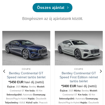
Összes ajánlat
Böngésszen az új ajánlataink között.
COUPE
COUPE
Bentley Continental GT
Bentley Continental GT
Speed német tartós bérlet
Speed First Edition német
tartós bérlet
*5450
EUR
havi díj (nettó)
*5400
EUR
havi díj (nettó)
Évjárat:
2025
Márka:
Bentley
Modell:
Continental GT
Km futás:
60 Km
Évjárat:
2025
Márka:
Bentley
Modell:
Sebességváltó:
Automata
Üzemanyag:
Continental GT
Km futás:
60 Km
Benzin/Plug-In-Hybrid
Hajtás:
Összkerék
Sebességváltó:
Automata
Üzemanyag:
Teljesítmény:
610LE
Külső szín:
Peacock
Benzin/Plug-In-Hybrid
Hajtás:
Összkerék