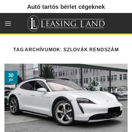
Skip
Autó tartós bérlet cégeknek
to
content
TAG ARCHÍVUMOK:
SZLOVÁK RENDSZÁM
30
júl