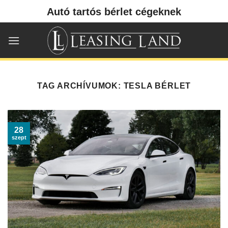
Skip
Autó tartós bérlet cégeknek
to
content
TAG ARCHÍVUMOK:
TESLA BÉRLET
28
szept