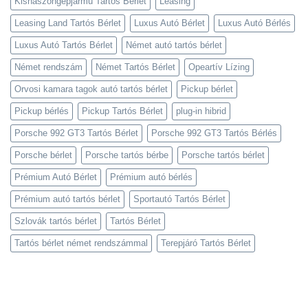
Kishaszongépjármű Tartós Bérlet
Leasing
Leasing Land Tartós Bérlet
Luxus Autó Bérlet
Luxus Autó Bérlés
Luxus Autó Tartós Bérlet
Német autó tartós bérlet
Német rendszám
Német Tartós Bérlet
Opeartív Lízing
Orvosi kamara tagok autó tartós bérlet
Pickup bérlet
Pickup bérlés
Pickup Tartós Bérlet
plug-in hibrid
Porsche 992 GT3 Tartós Bérlet
Porsche 992 GT3 Tartós Bérlés
Porsche bérlet
Porsche tartós bérbe
Porsche tartós bérlet
Prémium Autó Bérlet
Prémium autó bérlés
Prémium autó tartós bérlet
Sportautó Tartós Bérlet
Szlovák tartós bérlet
Tartós Bérlet
Tartós bérlet német rendszámmal
Terepjáró Tartós Bérlet