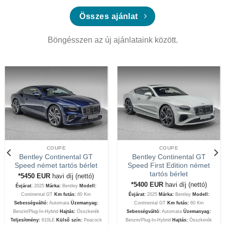
Összes ajánlat
Böngésszen az új ajánlataink között.
COUPE
COUPE
Bentley Continental GT
Bentley Continental GT
Speed német tartós bérlet
Speed First Edition német
tartós bérlet
*5450
EUR
havi díj (nettó)
*5400
EUR
havi díj (nettó)
Évjárat:
2025
Márka:
Bentley
Modell:
Continental GT
Km futás:
60 Km
Évjárat:
2025
Márka:
Bentley
Modell:
Sebességváltó:
Automata
Üzemanyag:
Continental GT
Km futás:
60 Km
Benzin/Plug-In-Hybrid
Hajtás:
Összkerék
Sebességváltó:
Automata
Üzemanyag:
Teljesítmény:
610LE
Külső szín:
Peacock
Benzin/Plug-In-Hybrid
Hajtás:
Összkerék