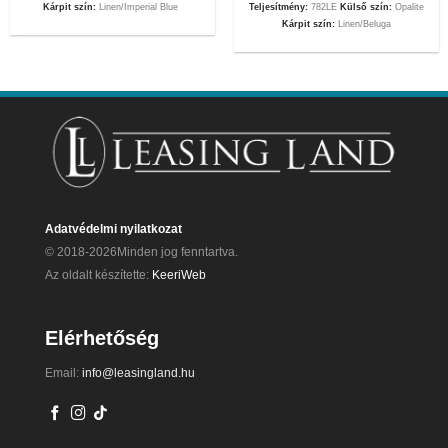
Kárpit szín:
Linen/Imperial Blue
Teljesítmény:
782LE
Külső szín:
Opalite
Kárpit szín:
Linen/Beluga
Adatvédelmi nyilatkozat
© 2018-2026Minden jog fenntartva.
Az oldalt készítette:
KeeriWeb
Elérhetőség
Email:
info@leasingland.hu