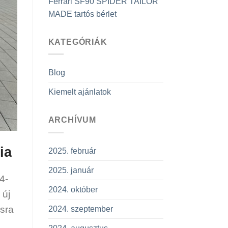
Ferrari SF90 SPIDER TAILOR
MADE tartós bérlet
KATEGÓRIÁK
Blog
Kiemelt ajánlatok
ARCHÍVUM
ia
2025. február
2025. január
4-
2024. október
 új
csra
2024. szeptember