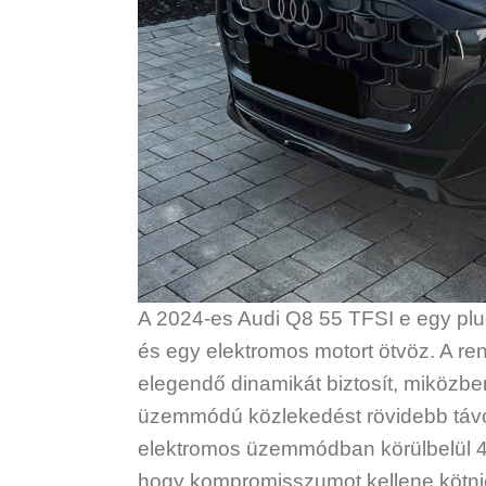
A 2024-es Audi Q8 55 TFSI e egy plug-
és egy elektromos motort ötvöz. A re
elegendő dinamikát biztosít, miközben
üzemmódú közlekedést rövidebb távok
elektromos üzemmódban körülbelül 40
hogy kompromisszumot kellene kötnie 