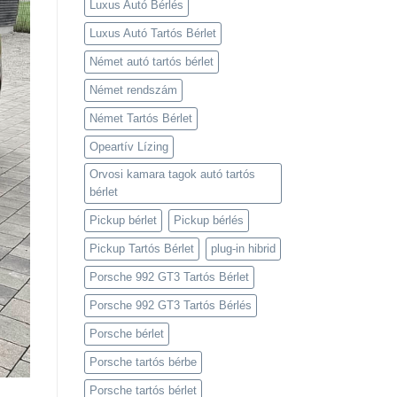
Luxus Autó Bérlés
Luxus Autó Tartós Bérlet
Német autó tartós bérlet
Német rendszám
Német Tartós Bérlet
Opeartív Lízing
Orvosi kamara tagok autó tartós
bérlet
Pickup bérlet
Pickup bérlés
Pickup Tartós Bérlet
plug-in hibrid
Porsche 992 GT3 Tartós Bérlet
Porsche 992 GT3 Tartós Bérlés
Porsche bérlet
Porsche tartós bérbe
Porsche tartós bérlet