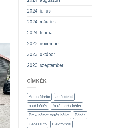
2024. augusztus
2024. július
2024. március
2024. február
2023. november
2023. október
2023. szeptember
CÍMKÉK
Aston Martin
autó bérlet
autó bérlés
Autó tartós bérlet
Bmw német tartós bérlet
Bérlés
Cégesautó
Elektromos