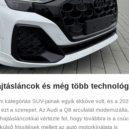
ajtásláncok és még több technológ
m kategóriás SUV-jainak egyik ékköve volt, és a 202
 ezt a szerepet. Az Audi a Q8 arculatát modernizálta,
 hajtásláncokkal vértezte fel, hogy továbbra is a csú
külső frissítések mellett az autó motorkínálata is