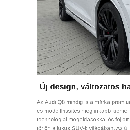
Új design, változatos h
Az Audi Q8 mindig is a márka prémiu
es modellfrissítés még inkább kiemeli
technológiai megoldásokkal és fejlett
törjön a luxus SUV-k világában. Az új 