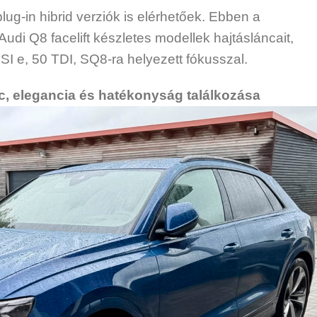
lug-in hibrid verziók is elérhetőek. Ebben a
di Q8 facelift készletes modellek hajtásláncait,
FSI e, 50 TDI, SQ8-ra helyezett fókusszal.
ánc, elegancia és hatékonyság találkozása