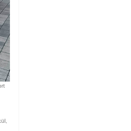
rt
ül,