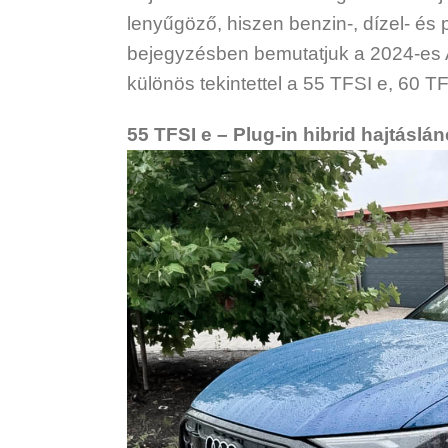
lenyűgöző, hiszen benzin-, dízel- és p
bejegyzésben bemutatjuk a 2024-es Au
különös tekintettel a 55 TFSI e, 60 T
55 TFSI e – Plug-in hibrid hajtásl