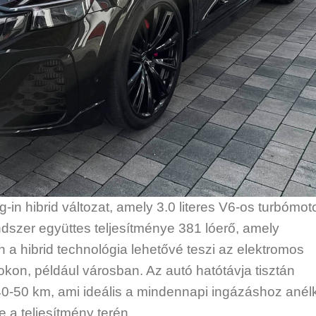
in hibrid változat, amely 3.0 literes V6-os turbómoto
ndszer együttes teljesítménye 381 lóerő, amely
 a hibrid technológia lehetővé teszi az elektromos
on, például városban. Az autó hatótávja tisztán
-50 km, ami ideális a mindennapi ingázáshoz anélk
a teljesítmény terén.