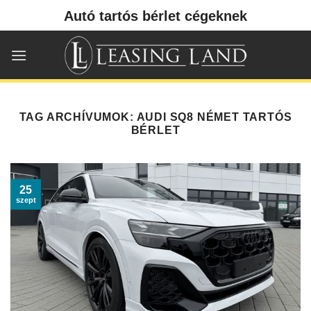
Skip
Autó tartós bérlet cégeknek
to
content
TAG ARCHÍVUMOK:
AUDI SQ8 NÉMET TARTÓS
BÉRLET
25
szept