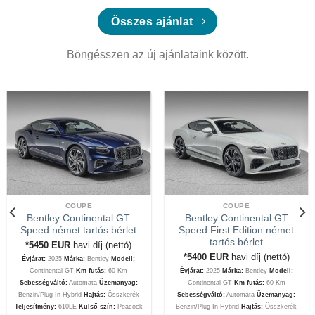
Összes ajánlat
Böngésszen az új ajánlataink között.
COUPE
COUPE
Bentley Continental GT
Bentley Continental GT
Speed német tartós bérlet
Speed First Edition német
tartós bérlet
*5450
EUR
havi díj (nettó)
*5400
EUR
havi díj (nettó)
Évjárat:
2025
Márka:
Bentley
Modell:
Continental GT
Km futás:
60 Km
Évjárat:
2025
Márka:
Bentley
Modell:
Sebességváltó:
Automata
Üzemanyag:
Continental GT
Km futás:
60 Km
Benzin/Plug-In-Hybrid
Hajtás:
Összkerék
Sebességváltó:
Automata
Üzemanyag:
Teljesítmény:
610LE
Külső szín:
Peacock
Benzin/Plug-In-Hybrid
Hajtás:
Összkerék