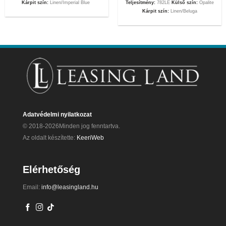
Kárpit szín:
Linen/Imperial Blue
Teljesítmény:
782LE
Külső szín:
Opalite
Kárpit szín:
Linen/Beluga
Adatvédelmi nyilatkozat
© 2018-2026Minden jog fenntartva.
Az oldalt készítette:
KeeriWeb
Elérhetőség
Email:
info@leasingland.hu