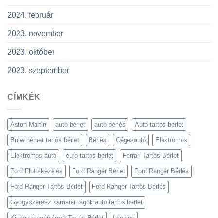
2024. február
2023. november
2023. október
2023. szeptember
CÍMKÉK
Aston Martin
autó bérlet
autó bérlés
Autó tartós bérlet
Bmw német tartós bérlet
Bérlés
Cégesautó
Elektromos
Elektromos autó
euro tartós bérlet
Ferrari Tartós Bérlet
Ford Flottakezelés
Ford Ranger Bérlet
Ford Ranger Bérlés
Ford Ranger Tartós Bérlet
Ford Ranger Tartós Bérlés
Gyógyszerész kamarai tagok autó tartós bérlet
Kishaszongépjármű Tartós Bérlet
Leasing