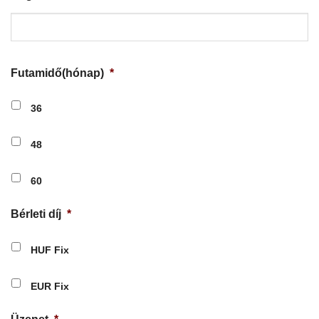
Futamidő(hónap)
*
36
48
60
Bérleti díj
*
HUF Fix
EUR Fix