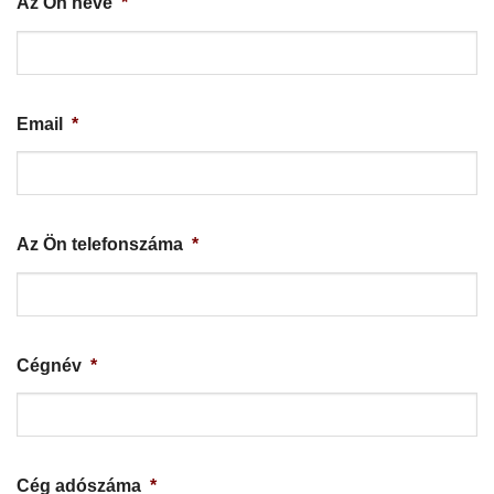
Az Ön neve
*
Email
*
Az Ön telefonszáma
*
Cégnév
*
Cég adószáma
*