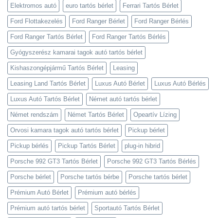
Elektromos autó
euro tartós bérlet
Ferrari Tartós Bérlet
Ford Flottakezelés
Ford Ranger Bérlet
Ford Ranger Bérlés
Ford Ranger Tartós Bérlet
Ford Ranger Tartós Bérlés
Gyógyszerész kamarai tagok autó tartós bérlet
Kishaszongépjármű Tartós Bérlet
Leasing
Leasing Land Tartós Bérlet
Luxus Autó Bérlet
Luxus Autó Bérlés
Luxus Autó Tartós Bérlet
Német autó tartós bérlet
Német rendszám
Német Tartós Bérlet
Opeartív Lízing
Orvosi kamara tagok autó tartós bérlet
Pickup bérlet
Pickup bérlés
Pickup Tartós Bérlet
plug-in hibrid
Porsche 992 GT3 Tartós Bérlet
Porsche 992 GT3 Tartós Bérlés
Porsche bérlet
Porsche tartós bérbe
Porsche tartós bérlet
Prémium Autó Bérlet
Prémium autó bérlés
Prémium autó tartós bérlet
Sportautó Tartós Bérlet