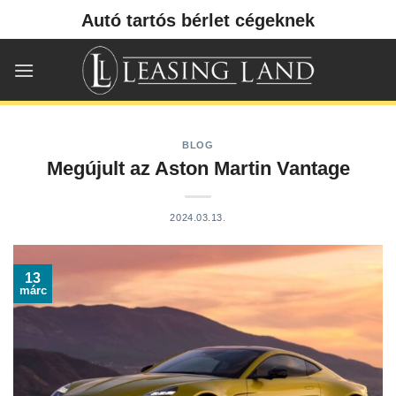
Skip
Autó tartós bérlet cégeknek
to
content
BLOG
Megújult az Aston Martin Vantage
2024.03.13.
13
márc