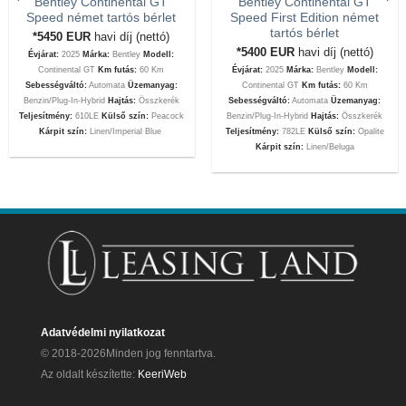
Bentley Continental GT
Bentley Continental GT
Speed német tartós bérlet
Speed First Edition német
tartós bérlet
*5450
EUR
havi díj (nettó)
*5400
EUR
havi díj (nettó)
Évjárat:
2025
Márka:
Bentley
Modell:
Continental GT
Km futás:
60 Km
Évjárat:
2025
Márka:
Bentley
Modell:
Sebességváltó:
Automata
Üzemanyag:
Continental GT
Km futás:
60 Km
Benzin/Plug-In-Hybrid
Hajtás:
Összkerék
Sebességváltó:
Automata
Üzemanyag:
Teljesítmény:
610LE
Külső szín:
Peacock
Benzin/Plug-In-Hybrid
Hajtás:
Összkerék
Kárpit szín:
Linen/Imperial Blue
Teljesítmény:
782LE
Külső szín:
Opalite
Kárpit szín:
Linen/Beluga
Adatvédelmi nyilatkozat
© 2018-2026Minden jog fenntartva.
Az oldalt készítette:
KeeriWeb