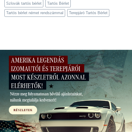
Szlovák tartós bérlet
Tartós Bérlet
Tartós bérlet német rendszámmal
Terepjáró Tartós Bérlet