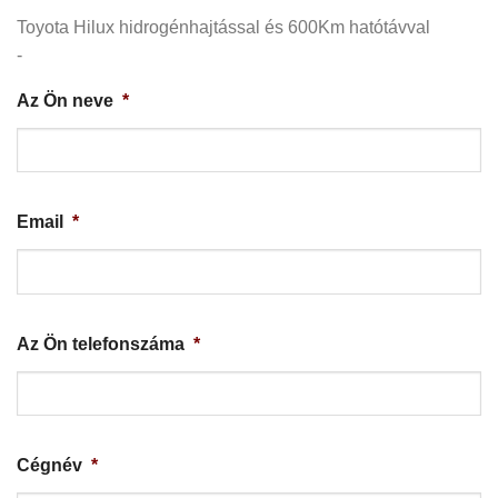
Toyota Hilux hidrogénhajtással és 600Km hatótávval
-
Az Ön neve
*
Email
*
Az Ön telefonszáma
*
Cégnév
*