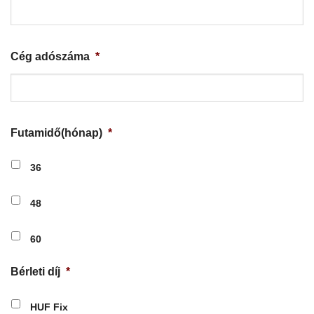
Cég adószáma
*
Futamidő(hónap)
*
36
48
60
Bérleti díj
*
HUF Fix