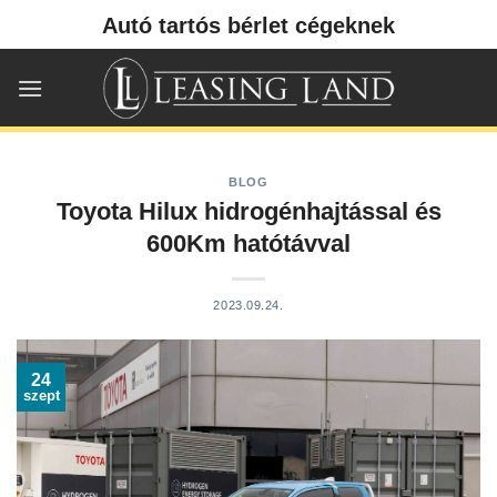
Skip
Autó tartós bérlet cégeknek
to
content
BLOG
Toyota Hilux hidrogénhajtással és
600Km hatótávval
2023.09.24.
24
szept