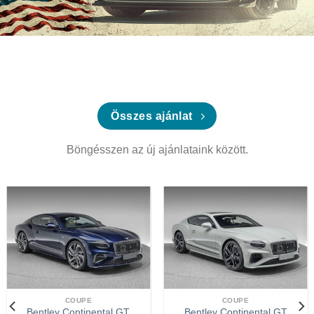
Összes ajánlat
Böngésszen az új ajánlataink között.
COUPE
COUPE
Bentley Continental GT
Bentley Continental GT