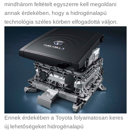
mindhárom feltételt egyszerre kell megoldani
annak érdekében, hogy a hidrogénalapú
technológia széles körben elfogadottá váljon.
Ennek érdekében a Toyota folyamatosan keres
új lehetőségeket hidrogénalapú