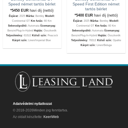
Speed német tartós bérlet
Speed First Edition német
tartós bérlet
*5450
EUR
havi díj (nettó)
*5400
EUR
havi díj (nettó)
Évjárat:
2025
Márka:
Bentley
Modell:
Continental GT
Km futás:
60 Km
Évjárat:
2025
Márka:
Bentley
Modell:
Sebességváltó:
Automata
Üzemanyag:
Continental GT
Km futás:
60 Km
Benzin/Plug-In-Hybrid
Hajtás:
Összkerék
Sebességváltó:
Automata
Üzemanyag:
Teljesítmény:
610LE
Külső szín:
Peacock
Benzin/Plug-In-Hybrid
Hajtás:
Összkerék
Kárpit szín:
Linen/Imperial Blue
Teljesítmény:
782LE
Külső szín:
Opalite
Kárpit szín:
Linen/Beluga
Adatvédelmi nyilatkozat
© 2018-2026Minden jog fenntartva.
Az oldalt készítette:
KeeriWeb