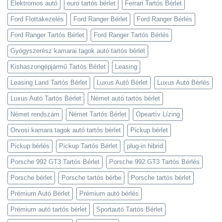
Elektromos autó
euro tartós bérlet
Ferrari Tartós Bérlet
Ford Flottakezelés
Ford Ranger Bérlet
Ford Ranger Bérlés
Ford Ranger Tartós Bérlet
Ford Ranger Tartós Bérlés
Gyógyszerész kamarai tagok autó tartós bérlet
Kishaszongépjármű Tartós Bérlet
Leasing
Leasing Land Tartós Bérlet
Luxus Autó Bérlet
Luxus Autó Bérlés
Luxus Autó Tartós Bérlet
Német autó tartós bérlet
Német rendszám
Német Tartós Bérlet
Opeartív Lízing
Orvosi kamara tagok autó tartós bérlet
Pickup bérlet
Pickup bérlés
Pickup Tartós Bérlet
plug-in hibrid
Porsche 992 GT3 Tartós Bérlet
Porsche 992 GT3 Tartós Bérlés
Porsche bérlet
Porsche tartós bérbe
Porsche tartós bérlet
Prémium Autó Bérlet
Prémium autó bérlés
Prémium autó tartós bérlet
Sportautó Tartós Bérlet