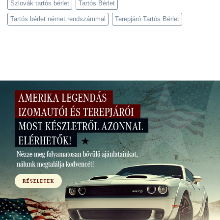
Szlovák tartós bérlet
Tartós Bérlet
Tartós bérlet német rendszámmal
Terepjáró Tartós Bérlet