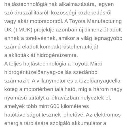
hajtástechnológiáinak alkalmazására, legyen
szó áruszállításról, közösségi közlekedésről
vagy akár motorsportról. A Toyota Manufacturing
UK (TMUK) projektje azonban új dimenziót adott
ennek a törekvésnek, amikor a világ legnagyobb
számú eladott kompakt kisteherautóját
alakították át hidrogénüzemre.
A teljes hajtástechnológia a Toyota Mirai
hidrogéntüzelőanyag-cellás szedánból
származik. A villanymotor és a tüzelőanyagcella-
köteg a motortérben található, míg a három nagy
nyomású tartályt a létravázban helyezték el,
amelyek több mint 600 kilométeres
hatótávolságot tesznek lehetővé. Az elektromos
energia tárolására szolgáló akkumulátor a