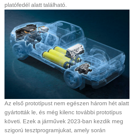
platófedél alatt található.
Az első prototípust nem egészen három hét alatt
gyártották le, és még kilenc további prototípus
követi. Ezek a járművek 2023-ban kezdik meg
szigorú tesztprogramjukat, amely során